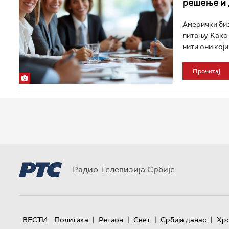
решење и 
Амерички биз
питању. Како
нити они који
Прочитај
Радио Телевизија Србије
|
|
|
|
ВЕСТИ
Политика
Регион
Свет
Србија данас
Хр