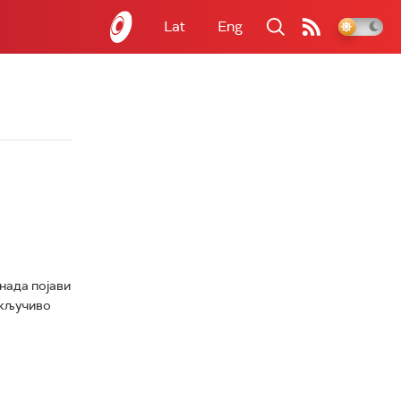
Lat
Eng
енада појави
скључиво