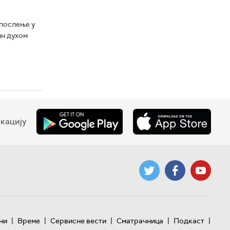
апослење у
ин духом
кацију
|
|
|
|
|
ни
Време
Сервисне вести
Сматрачница
Подкаст