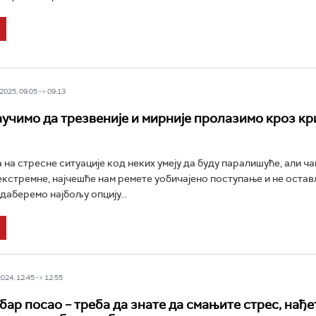
025, 09:05 -> 09:13
аучимо да трезвеније и мирније пролазимо кроз кр
 на стресне ситуације код неких умеју да буду паралишуће, али ча
екстремне, најчешће нам ремете уобичајено поступање и не остав
даберемо најбољу опцију...
24, 12:45 -> 12:55
бар посао – треба да знате да смањите стрес, нађе