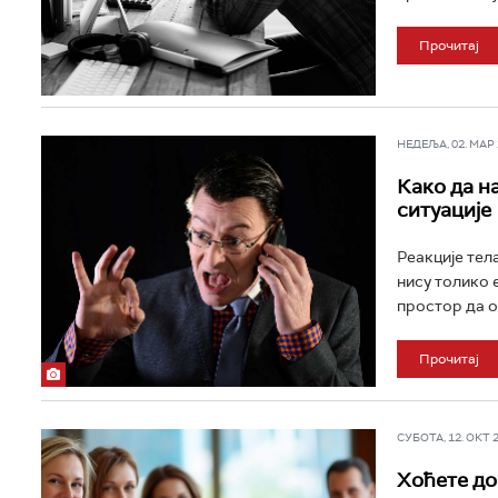
Прочитај
НЕДЕЉА, 02. МАР 2
Како да н
ситуације
Реакције тела
нису толико 
простор да о
Прочитај
СУБОТА, 12. ОКТ 20
Хоћете до