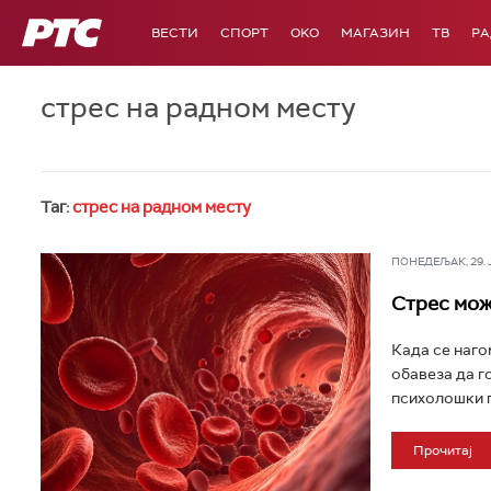
РТС
ВЕСТИ
СПОРТ
OKO
МАГАЗИН
ТВ
Р
стрес на радном месту
Таг:
стрес на радном месту
ПОНЕДЕЉАК, 29. ЈУ
Стрес мож
Када се нагом
обавеза да 
психолошки п
Прочитај