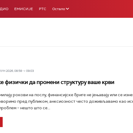
АДИО
ЕМИСИЈЕ
РТС
Остало
Н 2026, 08:58 -> 09:03
е физички да промени структуру ваше крви
илају рокови на послу, финансијске бриге не јењавају или се изн
говоримо пред публиком, анксиозност често доживљавамо као и
роблем – нешто што се...