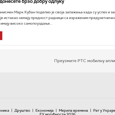
донесете брзо добру одлуку
нисмен Марк Кубан поделио је своја запажања када су успех и з
 је истакао немају предност радници са израженим предузетничк
 имају високо самопоуздање...
Преузмите РТС мобилну апли
|
|
|
|
оника
Друштво
Економија
Мерила времена
Рат у Украји
ЕУ могућности 2026