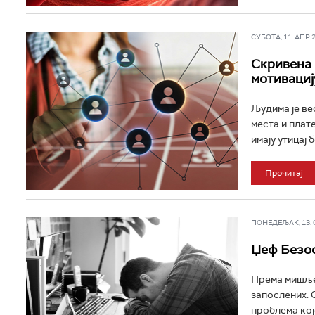
СУБОТА, 11. АПР 20
Скривена 
мотивациј
Људима је ве
места и плат
имају утицај б
Прочитај
ПОНЕДЕЉАК, 13. ОК
Џеф Безос
Према мишље
запослених. 
проблема које