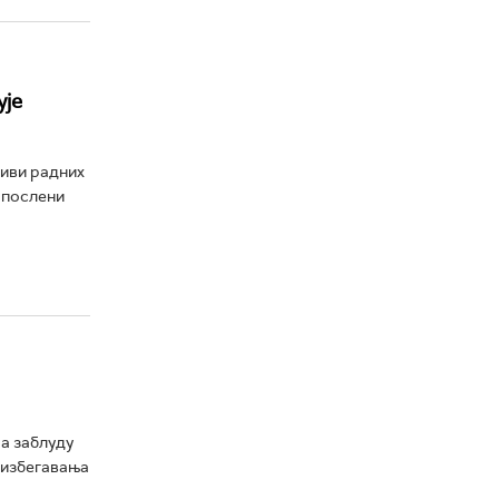
ује
зиви радних
запослени
а заблуду
ћ избегавања