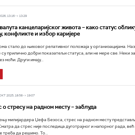
26, 13:16 -> 13:29
валута канцеларијског живота – како статус облик
у, конфликте и избор каријере
ома стало до њиховог релативног положаја у организацијама. На
е су прилично добри показатељи статуса, али не мере све. Неки 
ез моћи. Други имају...
Т 2025, 18:58 -> 19:07
 о стресу на радном месту – заблуда
њу милијардера Џефа Безоса, стрес на радном месту представљ
Сматра да стрес није последица дуготрајног и напорног рада, ве
 треба да решимо. То...