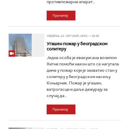
противпожарни апарат...
Прочитај
НЕДЕЉА, 21. СЕП 2025, 18:51 -> 20:30
Угашен пожар у београдском
солитеру
Једна особа је евакуисана возилом
Хитне помоћи након што се нагутала
дима у пожар који је захватио стан у
солитеру у београдском насељу
Коњарник. Пожар је угашен,
ватрогасци и даље дежурају за
случај да...
Прочитај