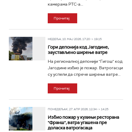
камерама РТС-а...
Прочитај
НЕДЕЉА, 10. МАЈ 2026, 17:20 -> 19:15
Гори депонија код Јагодине,
заустављено ширење ватре
На регионалној депонији "Гигош" код
Јагодине избио је пожар. Ватрогасци
су успели да спрече ширење ватре...
Прочитај
ПОНЕДЕЉАК, 27. АПР 2026, 12:34 -> 14:25
Избио пожар у кухињи ресторана
"Франш", ватра угашена пре
доласка ватрогасаца