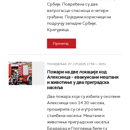
Србије. Повређена су два
ватрогасца-спасиоца и четири
грађана. Поједини корисници на
подручју западне Србије,
Крагујевца...
Прочитај
ПОНЕДЕЉАК, 07. ЈУЛ 2025, 17:59 -> 18:51
Пожари на две локације код
Алексинца – евакуисани мештани
и животиње у два приградска
насеља
Два пожара која су избила у околини
Алексинца око 14.30 часова,
проширила су се и угрозила
стамбена насеља. Мештани и
животиње приградских насеља
Брадарац и Глоговица били су