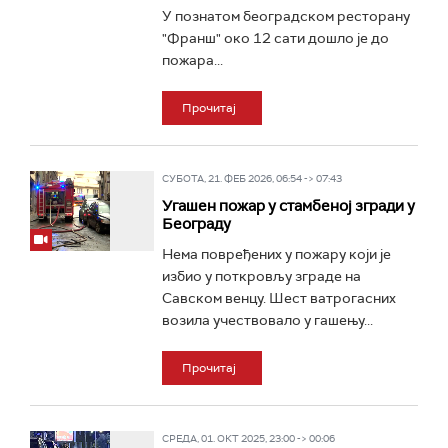
У познатом београдском ресторану
"Франш" око 12 сати дошло је до
пожара...
Прочитај
СУБОТА, 21. ФЕБ 2026, 06:54 -> 07:43
Угашен пожар у стамбеној згради у
Београду
Нема повређених у пожару који је
избио у поткровљу зграде на
Савском венцу. Шест ватрогасних
возила учествовало у гашењу...
Прочитај
СРЕДА, 01. ОКТ 2025, 23:00 -> 00:06