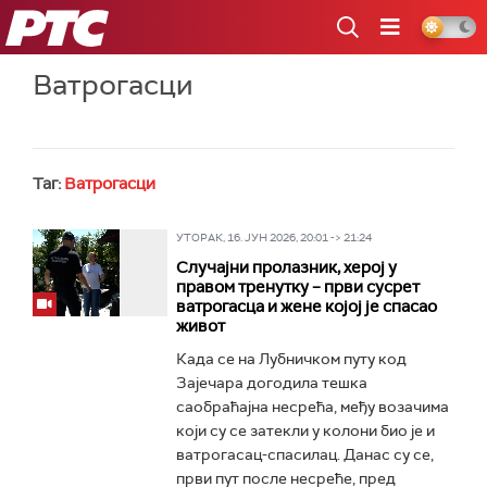
РТС
Ватрогасци
Таг:
Ватрогасци
УТОРАК, 16. ЈУН 2026, 20:01 -> 21:24
Случајни пролазник, херој у
правом тренутку – први сусрет
ватрогасца и жене којој је спасао
живот
Када се на Лубничком путу код
Зајечара догодила тешка
саобраћајна несрећа, међу возачима
који су се затекли у колони био је и
ватрогасац-спасилац. Данас су се,
први пут после несреће, пред