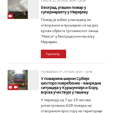
СУБОТА, 12. ЈУЛ 2025, 19:54 -> 20:28
Београд, угашен пожар у
супермаркету у Миријеву
Пожар је избио у магацину на
отвореном и проширио се на део
крова објекта трговинског ланца
"Макси" у београдском насељу
Миријево...
Прочитај
ПОНЕДЕЉАК, 07. ЈУЛ 2025, 18:24 -> 22:49
У пожарима широм Србије
шесторо повређених – ванредна
ситуација у Куршумлији и Бору,
војска учествује у гашењу
У периоду од 7 до 19 часова
регистровано 628 пожара на
отвореном простору на територији