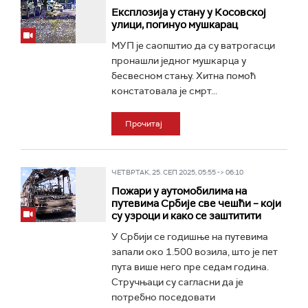
Експлозија у стану у Косовској
улици, погинуо мушкарац
МУП је саопштио да су ватрогасци
пронашли једног мушкарца у
бесвесном стању. Хитна помоћ
констатовала је смрт...
Прочитај
ЧЕТВРТАК, 25. СЕП 2025, 05:55 -> 06:10
Пожари у аутомобилима на
путевима Србије све чешћи – који
су узроци и како се заштитити
У Србији се годишње на путевима
запали око 1.500 возила, што је пет
пута више него пре седам година.
Стручњаци су сагласни да је
потребно поседовати