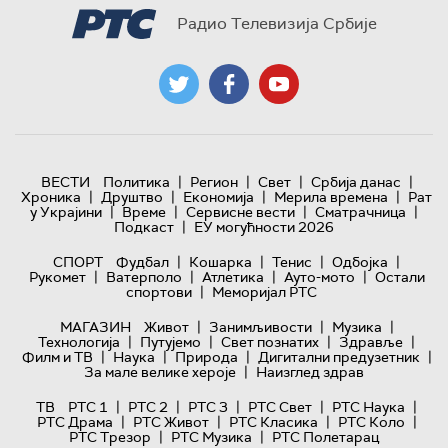
Радио Телевизија Србије
|
|
|
|
ВЕСТИ
Политика
Регион
Свет
Србија данас
|
|
|
|
Хроника
Друштво
Економија
Мерила времена
Рат
|
|
|
|
у Украјини
Време
Сервисне вести
Сматрачница
|
Подкаст
ЕУ могућности 2026
|
|
|
|
СПОРТ
Фудбал
Кошарка
Тенис
Одбојка
|
|
|
|
Рукомет
Ватерполо
Атлетика
Ауто-мото
Остали
|
спортови
Меморијал РТС
|
|
|
МАГАЗИН
Живот
Занимљивости
Музика
|
|
|
|
Технологијa
Путујемо
Свет познатих
Здравље
|
|
|
|
Филм и ТВ
Наука
Природа
Дигитални предузетник
|
За мале велике хероје
Наизглед здрав
|
|
|
|
|
ТВ
РТС 1
РТС 2
РТС 3
РТС Свет
РТС Наука
|
|
|
|
РТС Драма
РТС Живот
РТС Класика
РТС Коло
|
|
РТС Трезор
РТС Музика
РТС Полетарац