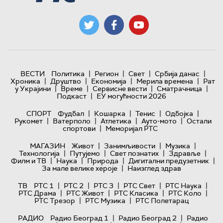
|
|
|
|
ВЕСТИ
Политика
Регион
Свет
Србија данас
|
|
|
|
Хроника
Друштво
Економија
Мерила времена
Рат
|
|
|
|
у Украјини
Време
Сервисне вести
Сматрачница
|
Подкаст
ЕУ могућности 2026
|
|
|
|
СПОРТ
Фудбал
Кошарка
Тенис
Одбојка
|
|
|
|
Рукомет
Ватерполо
Атлетика
Ауто-мото
Остали
|
спортови
Меморијал РТС
|
|
|
МАГАЗИН
Живот
Занимљивости
Музика
|
|
|
|
Технологијa
Путујемо
Свет познатих
Здравље
|
|
|
|
Филм и ТВ
Наука
Природа
Дигитални предузетник
|
За мале велике хероје
Наизглед здрав
|
|
|
|
|
ТВ
РТС 1
РТС 2
РТС 3
РТС Свет
РТС Наука
|
|
|
|
РТС Драма
РТС Живот
РТС Класика
РТС Коло
|
|
РТС Трезор
РТС Музика
РТС Полетарац
|
|
РАДИО
Радио Београд 1
Радио Београд 2
Радио