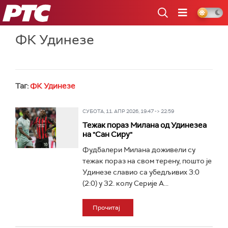
РТС
ФК Удинезе
Таг:
ФК Удинезе
СУБОТА, 11. АПР 2026, 19:47 -> 22:59
Тежак пораз Милана од Удинезеа
на "Сан Сиру"
Фудбалери Милана доживели су
тежак пораз на свом терену, пошто је
Удинезе славио са убедљивих 3:0
(2:0) у 32. колу Серије А...
Прочитај