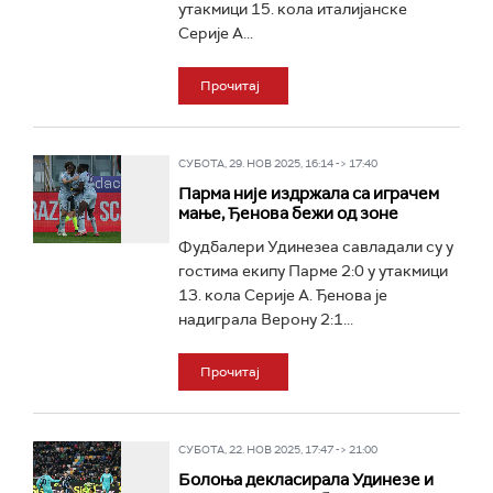
утакмици 15. кола италијанске
Серије А...
Прочитај
СУБОТА, 29. НОВ 2025, 16:14 -> 17:40
Парма није издржала са играчем
мање, Ђенова бежи од зоне
Фудбалери Удинезеа савладали су у
гостима екипу Парме 2:0 у утакмици
13. кола Серије А. Ђенова је
надиграла Верону 2:1...
Прочитај
СУБОТА, 22. НОВ 2025, 17:47 -> 21:00
Болоња декласирала Удинезе и