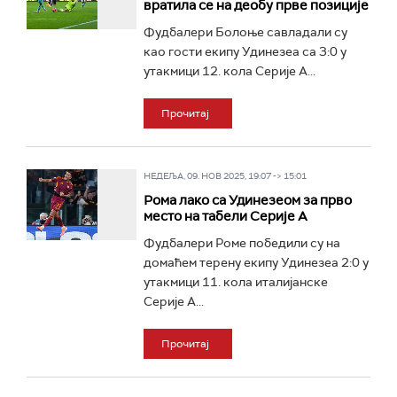
вратила се на деобу прве позиције
Фудбалери Болоње савладали су
као гости екипу Удинезеа са 3:0 у
утакмици 12. кола Серије А...
Прочитај
НЕДЕЉА, 09. НОВ 2025, 19:07 -> 15:01
Рома лако са Удинезеом за прво
место на табели Серије А
Фудбалери Роме победили су на
домаћем терену екипу Удинезеа 2:0 у
утакмици 11. кола италијанске
Серије А...
Прочитај