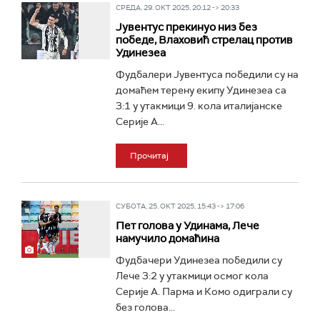
СРЕДА, 29. ОКТ 2025, 20:12 -> 20:33
Јувентус прекинуо низ без
победе, Влаховић стрелац против
Удинезеа
Фудбалери Јувентуса победили су на
домаћем терену екипу Удинезеа са
3:1 у утакмици 9. кола италијанске
Серије А...
Прочитај
СУБОТА, 25. ОКТ 2025, 15:43 -> 17:06
Пет голова у Удинама, Лече
намучило домаћина
Фудбачери Удинезеа победили су
Лече 3:2 у утакмици осмог кола
Серије А. Парма и Комо одиграли су
без голова...