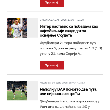
Прочитај
СУБОТА, 17. ЈАН 2026, 17:09 -> 17:20
Интер наставио са победама као
најозбиљнији кандидат за
освајање Скудета
Фудбалери Интера победили су у
гостима Удинезе резултатом 1:0 (1:0)
у мечу 21. кола Серије А...
Прочитај
НЕДЕЉА, 14. ДЕЦ 2025, 15:40 -> 17:33
Наполију ВАР помогао два пута,
али није могао и трећи
Фудбалери Наполија поражени су у
Удинама од домаћина са 1:0 у