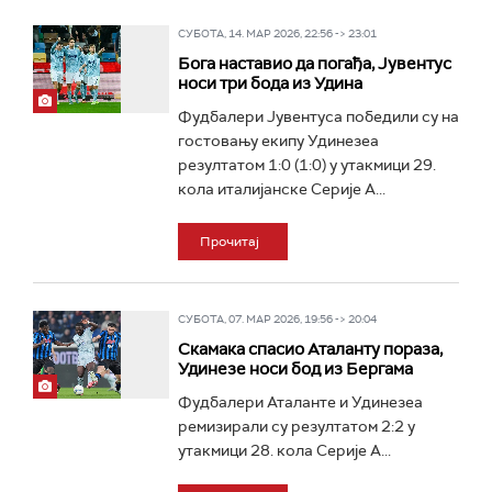
СУБОТА, 14. МАР 2026, 22:56 -> 23:01
Бога наставио да погађа, Јувентус
носи три бода из Удина
Фудбалери Јувентуса победили су на
гостовању екипу Удинезеа
резултатом 1:0 (1:0) у утакмици 29.
кола италијанске Серије А...
Прочитај
СУБОТА, 07. МАР 2026, 19:56 -> 20:04
Скамака спасио Аталанту пораза,
Удинезе носи бод из Бергама
Фудбалери Аталанте и Удинезеа
ремизирали су резултатом 2:2 у
утакмици 28. кола Серије А...