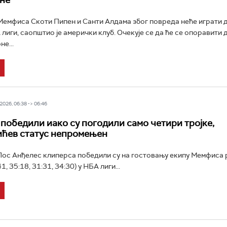
оне
мфиса Скоти Пипен и Санти Алдама због повреда неће играти д
 лиги, саопштио је амерички клуб. Очекује се да ће се опоравити 
е...
026, 06:38 -> 06:46
победили иако су погодили само четири тројке,
ћев статус непромењен
ос Анђелес клиперса победили су на гостовању екипу Мемфиса 
1, 35:18, 31:31, 34:30) у НБА лиги...