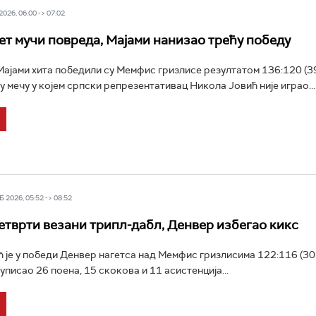
026, 06:00 -> 07:02
ет мучи повреда, Мајами нанизао трећу победу
јами хита победили су Мемфис гризлисе резултатом 136:120 (39:
 у мечу у којем српски репрезентативац Никола Јовић није играо...
 2026, 05:52 -> 08:52
етврти везани трипл-дабл, Денвер избегао кикс
 је у победи Денвер нагетса над Мемфис гризлисима 122:116 (30:
 уписао 26 поена, 15 скокова и 11 асистенција...