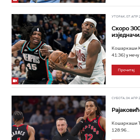
УТОРАК, 07. АПР 20
Скоро 300
изједначи
Кошаркаши Кл
41:36) у мечу
Прочитај
СУБОТА, 04. АПР 20
Рајаковић
Кошаркаши То
128:96...