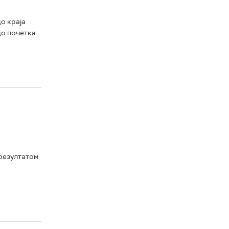
о краја
до почетка
резултатом