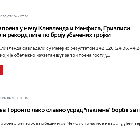
26, 07:10 -> 07:20
 поена у мечу Кливленда и Мемфиса, Гризлиси
ли рекорд лиге по броју убачених тројки
ивленда савладали су Мемфис резултатом 142:126 (24:36, 44:28
 који је обележио изузетан шут за три поена гостију...
26, 06:43 -> 06:45
ев Торонто лако славио усред "паклене" борбе за 
ронто репторса победили су Мемфис гризлисе на гостујућем те