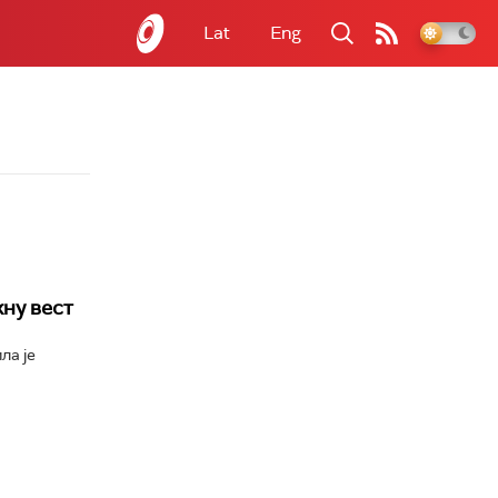
Lat
Eng
ну вест
ла је