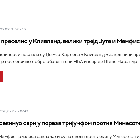
6, 06:59 -> 07:16
 преселио у Кливленд, велики трејд Јуте и Мемфис
клиперси послали су Џејмса Хардена у Кливелнд у завршници пр
 је пословично добро обавештени НБА инсајдер Шемс Чаранија...
26, 07:25 -> 07:42
екинуо серију пораза тријумфом против Минесот
емфис гризлиса савладали су на свом терену екипу Минесота т