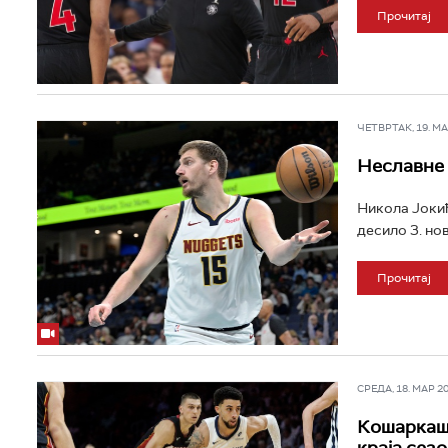
Прочитај
ЧЕТВРТАК, 19. МАР
Неславне 
Никола Јокић
десило 3. нов
Прочитај
СРЕДА, 18. МАР 202
Кошаркаши