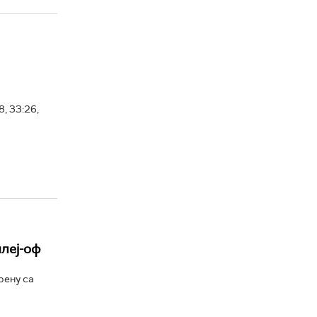
, 33:26,
плеј-оф
рену са