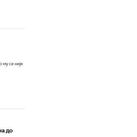
 му се није
на до