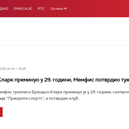
АДИО
ЕМИСИЈЕ
РТС
Остало
26, 20:18 -> 20:25
ларк преминуо у 29. години, Мемфис потврдио туж
фис гризлиса Брендон Кларк преминуо је у 29. години, саопшти
ја "Приорити спортс", а потврдио клуб...