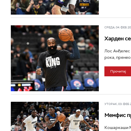
СРЕДА, 04. ФЕБ 202
Харден се
Лос Анђелес 
рока, пренео
Прочитај
УТОРАК, 03. ФЕБ 20
Мемфис пр
Кошаркаши М