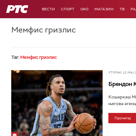
РТС
ВЕСТИ
СПОРТ
OKO
МАГАЗИН
ТВ
Р
Мемфис гризлис
Таг:
Мемфис гризлис
УТОРАК, 12. МАЈ 20
Брендон К
Кошаркаш Мем
његова агенци
Прочитај