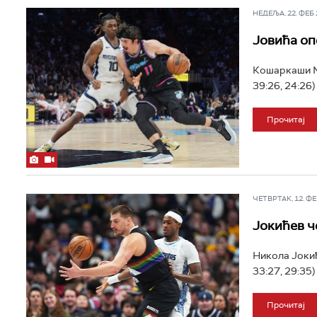
НЕДЕЉА, 22. ФЕБ 2
Јовића оп
Кошаркаши Ма
39:26, 24:26)
Прочитај
ЧЕТВРТАК, 12. ФЕБ
Јокићев ч
Никола Јокић
33:27, 29:35)
Прочитај