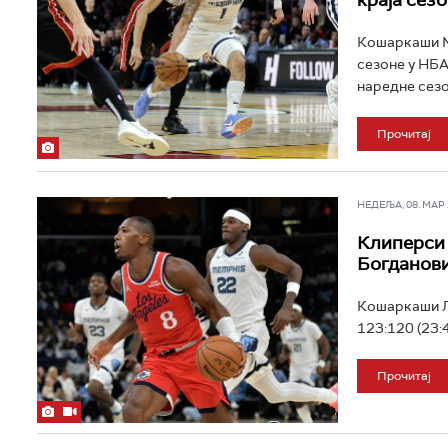
краја сез
Кошаркаши Ме
сезоне у НБА
наредне сезон
Прочитај
НЕДЕЉА, 08. МАР 2
Клиперси 
Богданови
Кошаркаши Л
123:120 (23:4
Прочитај