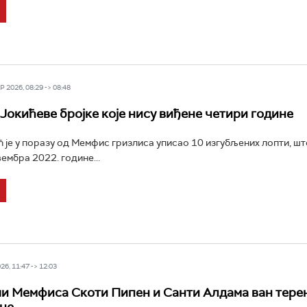
 2026, 08:29 -> 08:48
Јокићеве бројке које нису виђене четири године
 је у поразу од Мемфис гризлиса уписао 10 изгубљених лопти, што
ембра 2022. године...
6, 11:47 -> 12:03
 Мемфиса Скоти Пипен и Санти Алдама ван тере