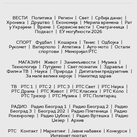
|
|
|
|
ВЕСТИ
Политика
Регион
Свет
Србија данас
|
|
|
|
Хроника
Друштво
Економија
Мерила времена
Рат
|
|
|
|
у Украјини
Време
Сервисне вести
Сматрачница
|
Подкаст
ЕУ могућности 2026
|
|
|
|
СПОРТ
Фудбал
Кошарка
Тенис
Одбојка
|
|
|
|
Рукомет
Ватерполо
Атлетика
Ауто-мото
Остали
|
спортови
Меморијал РТС
|
|
|
МАГАЗИН
Живот
Занимљивости
Музика
|
|
|
|
Технологијa
Путујемо
Свет познатих
Здравље
|
|
|
|
Филм и ТВ
Наука
Природа
Дигитални предузетник
|
За мале велике хероје
Наизглед здрав
|
|
|
|
|
ТВ
РТС 1
РТС 2
РТС 3
РТС Свет
РТС Наука
|
|
|
|
РТС Драма
РТС Живот
РТС Класика
РТС Коло
|
|
РТС Трезор
РТС Музика
РТС Полетарац
|
|
РАДИО
Радио Београд 1
Радио Београд 2
Радио
|
|
|
Београд 3
Београд 202
Радио Плетеница
Радио
|
|
|
Рокенролер
Радио Џубокс
Радио Вртешка
Радио
|
Џезер
Архив
|
|
|
|
РТС
Контакт
Маркетинг
Јавне набавке
Конкурси
Интернет портал