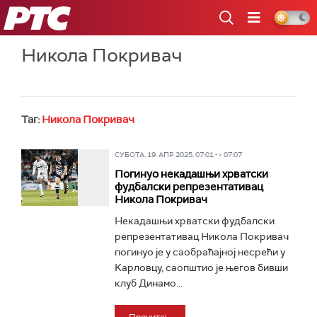
РТС
Никола Покривач
Таг:
Никола Покривач
СУБОТА, 19. АПР 2025, 07:01 -> 07:07
Погинуо некадашњи хрватски
фудбалски репрезентативац
Никола Покривач
Некадашњи хрватски фудбалски
репрезентативац Никола Покривач
погинуо је у саобраћајној несрећи у
Kарловцу, саопштио је његов бивши
клуб Динамо...