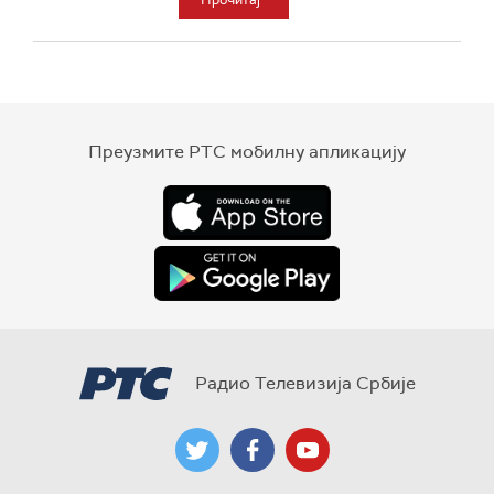
Прочитај
Преузмите РТС мобилну апликацију
Радио Телевизија Србије