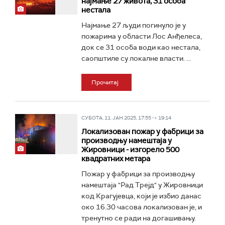
најмање 27 живота, 31 особа
нестала
Најмање 27 људи погинуло је у
пожарима у области Лос Анђелеса,
док се 31 особа води као нестала,
саопштиле су локалне власти. ...
Прочитај
СУБОТА, 11. ЈАН 2025, 17:55 -> 19:14
Локализован пожар у фабрици за
производњу намештаја у
Жировници - изгорело 500
квадратних метара
Пожар у фабрици за производњу
намештаја "Рад Трејд" у Жировници
код Крагујевца, који је избио данас
око 16.30 часова локализован је, и
тренутно се ради на догашивању.