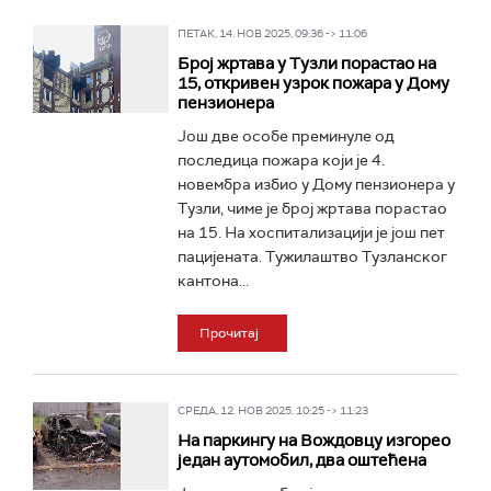
ПЕТАК, 14. НОВ 2025, 09:36 -> 11:06
Број жртава у Тузли порастао на
15, откривен узрок пожара у Дому
пензионера
Још две особе преминуле од
последица пожара који је 4.
новембра избио у Дому пензионера у
Тузли, чиме је број жртава порастао
на 15. На хоспитализацији је још пет
пацијената. Тужилаштво Тузланског
кантона...
Прочитај
СРЕДА, 12. НОВ 2025, 10:25 -> 11:23
На паркингу на Вождовцу изгорео
један аутомобил, два оштећена