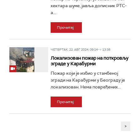
хектара шуме, јавља дописник РТС-
а...
Прочитај
ЧЕТВРТАК, 22. АВГ 2024, 09:14 -> 13:38
Локализован пожар на поткровљу
зграде у Карабурми
Пожар који је избио у стамбеној
згради на Карабурми у Београду је
локализован. Нема повређених...
Прочитај
>