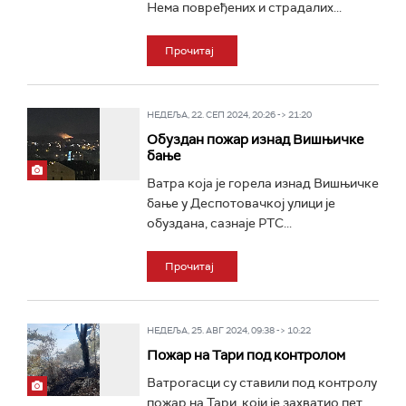
Нема повређених и страдалих...
Прочитај
НЕДЕЉА, 22. СЕП 2024, 20:26 -> 21:20
Обуздан пожар изнад Вишњичке
бање
Ватра која је горела изнад Вишњичке
бање у Деспотовачкој улици је
обуздана, сазнаје РТС...
Прочитај
НЕДЕЉА, 25. АВГ 2024, 09:38 -> 10:22
Пожар на Тари под контролом
Ватрогасци су ставили под контролу
пожар на Тари, који је захватио пет