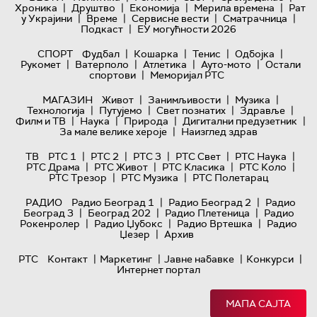
|
|
|
|
Хроника
Друштво
Економија
Мерила времена
Рат
|
|
|
|
у Украјини
Време
Сервисне вести
Сматрачница
|
Подкаст
ЕУ могућности 2026
|
|
|
|
СПОРТ
Фудбал
Кошарка
Тенис
Одбојка
|
|
|
|
Рукомет
Ватерполо
Атлетика
Ауто-мото
Остали
|
спортови
Меморијал РТС
|
|
|
МАГАЗИН
Живот
Занимљивости
Музика
|
|
|
|
Технологијa
Путујемо
Свет познатих
Здравље
|
|
|
|
Филм и ТВ
Наука
Природа
Дигитални предузетник
|
За мале велике хероје
Наизглед здрав
|
|
|
|
|
ТВ
РТС 1
РТС 2
РТС 3
РТС Свет
РТС Наука
|
|
|
|
РТС Драма
РТС Живот
РТС Класика
РТС Коло
|
|
РТС Трезор
РТС Музика
РТС Полетарац
|
|
РАДИО
Радио Београд 1
Радио Београд 2
Радио
|
|
|
Београд 3
Београд 202
Радио Плетеница
Радио
|
|
|
Рокенролер
Радио Џубокс
Радио Вртешка
Радио
|
Џезер
Архив
|
|
|
|
РТС
Контакт
Маркетинг
Јавне набавке
Конкурси
Интернет портал
МАПА САЈТА