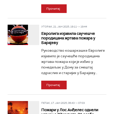
Прочитај
УТОРАК, 21. ЈАН 2025, 19:11 -> 19:44
Евролига изјавила саучешче
породицама жртава пожара у
Барајеву
Руководство кошаркашке Евролиге
изјавило је саучешће породицама
жртава пожара који је избио у
понедељак у Дому за смештај
одраслих и старијих у Барајеву...
Прочитај
ПЕТАК, 17. ЈАН 2025, 06:43 -> 07:03
Пожари у Лос Анђелес однели