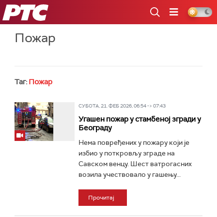
РТС
Пожар
Таг:
Пожар
СУБОТА, 21. ФЕБ 2026, 06:54 -> 07:43
Угашен пожар у стамбеној згради у
Београду
Нема повређених у пожару који је
избио у поткровљу зграде на
Савском венцу. Шест ватрогасних
возила учествовало у гашењу...
Прочитај