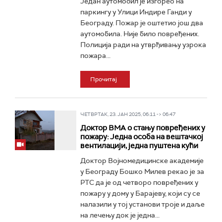
Један аутомобил је изгорео на
паркингу у Улици Индире Ганди у
Београду. Пожар је оштетио још два
аутомобила. Није било повређених.
Полиција ради на утврђивању узрока
пожара...
Прочитај
ЧЕТВРТАК, 23. ЈАН 2025, 06:11 -> 06:47
Доктор ВМА о стању повређених у
пожару: Једна особа на вештачкој
вентилацији, једна пуштена кући
Доктор Војномедицинске академије
у Београду Бошко Милев рекао је за
РТС да је од четворо повређених у
пожару у дому у Барајеву, који су се
налазили у тој установи троје и даље
на лечењу док је једна...