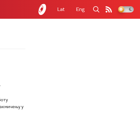
Lat
Eng
боту
такмичењу у