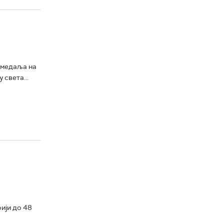
а медаља на
света...
ији до 48