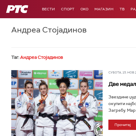
РТС
ВЕСТИ
СПОРТ
OKO
МАГАЗИН
ТВ
Р
Андреа Стојадинов
Таг:
Андреа Стојадинов
СУБОТА, 15. НОВ 20
Две медаљ
Звездине џуд
окупити најб
Загребу. Мари
Прочитај