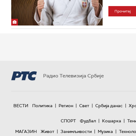
Прочитај
Радио Телевизија Србије
|
|
|
|
ВЕСТИ
Политика
Регион
Свет
Србија данас
Хр
|
|
СПОРТ
Фудбал
Кошарка
Тен
|
|
|
МАГАЗИН
Живот
Занимљивости
Музика
Техноло