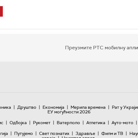
Преузмите РТС мобилну апли
|
|
|
|
оника
Друштво
Економија
Мерила времена
Рат у Украји
ЕУ могућности 2026
|
|
|
|
|
|
ис
Одбојка
Рукомет
Ватерполо
Атлетика
Ауто-мото
|
|
|
|
|
гијa
Путујемо
Свет познатих
Здравље
Филм и ТВ
Нау
|
хероје
Наизглед здрав