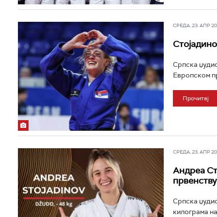
СРЕДА, 23. АПР 202
Стојадино
Српска џудис
Европском пр
Прочитај
СРЕДА, 23. АПР 202
Андреа Ст
првенству
Српска џудис
килограма на