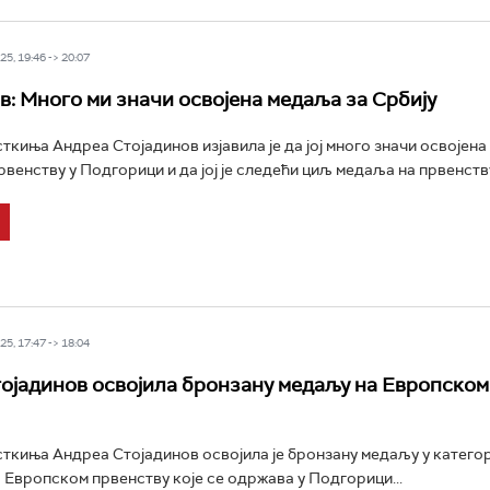
5, 19:46 -> 20:07
в: Много ми значи освојена медаља за Србију
ткиња Андреа Стојадинов изјавила је да јој много значи освојен
венству у Подгорици и да јој је следећи циљ медаља на првенству 
5, 17:47 -> 18:04
ојадинов освојила бронзану медаљу на Европском
ткиња Андреа Стојадинов освојила је бронзану медаљу у категор
 Европском првенству које се одржава у Подгорици...