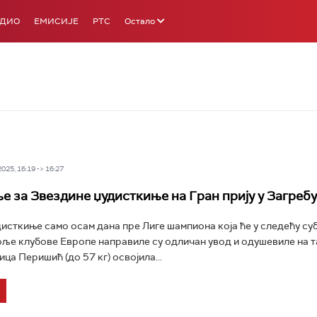
АДИО
ЕМИСИЈЕ
РТС
Остало
25, 16:19 -> 16:27
е за Звездине џудисткиње на Гран прију у Загребу
исткиње само осам дана пре Лиге шампиона која ће у следећу су
оље клубове Европе направиле су одличан увод и одушевиле на 
ца Перишић (до 57 кг) освојила...