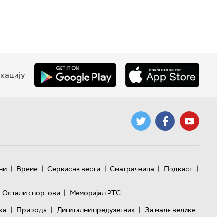
кацију
|
|
|
|
|
ни
Време
Сервисне вести
Сматрачница
Подкаст
|
Остали спортови
Меморијал РТС
|
|
|
ка
Природа
Дигитални предузетник
За мале велике