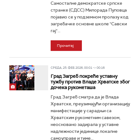
Самосталне демократске српске
странке (СДСС) Милорада Пуповца
појавио се у подземном пролазу код
загребачке основне школе "Савски
гај"...
Прочитај
СРЕДА, 25. ФЕБ 2026, 00:01 -> 00:16
Град Загреб покреће уставну
тужбу против Владе Хрватске због
дочека рукометаша
Град Загреб сматра да је Влада
Хрватске, преузимајући организацију
манифестације у сарадњи са
Хрватским рукометним савезом,
неосновано задирала у уставне
надлежности јединице локалне
самоуправе и тиме...