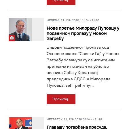
Прочитај
НЕДЕЉА, 21. ЈУН 2026, 11:15 -> 11:26
Нове претње Милораду Пуповцу у
подземном пролазу у Новом
Загребу
Зидови подземног пролаза код
Основне школе "Савски Гај" у Новом
Загребу осванули су са исписаним
претњама и позивом на убиство
челника Срба у Хрватској,
председника СДСС-а Милорада
Пуповца, већ трећи пут...
Прочитај
ЧЕТВРТАК, 11. ЈУН 2026, 21:04 -> 21:18
Главашу потврђена пресуда;