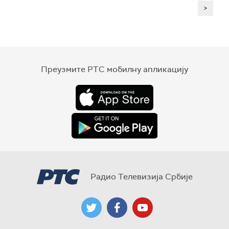
>
Преузмите РТС мобилну апликацију
Радио Телевизија Србије