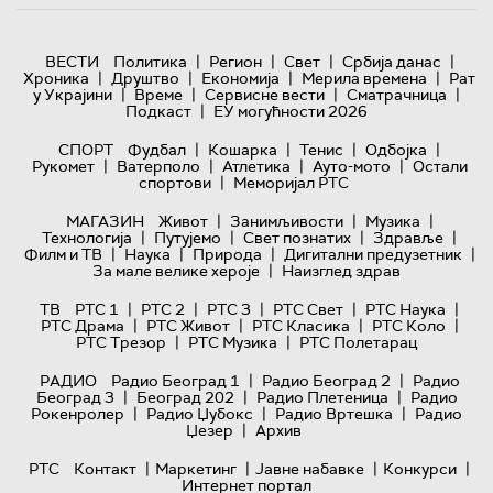
|
|
|
|
ВЕСТИ
Политика
Регион
Свет
Србија данас
|
|
|
|
Хроника
Друштво
Економија
Мерила времена
Рат
|
|
|
|
у Украјини
Време
Сервисне вести
Сматрачница
|
Подкаст
ЕУ могућности 2026
|
|
|
|
СПОРТ
Фудбал
Кошарка
Тенис
Одбојка
|
|
|
|
Рукомет
Ватерполо
Атлетика
Ауто-мото
Остали
|
спортови
Меморијал РТС
|
|
|
МАГАЗИН
Живот
Занимљивости
Музика
|
|
|
|
Технологијa
Путујемо
Свет познатих
Здравље
|
|
|
|
Филм и ТВ
Наука
Природа
Дигитални предузетник
|
За мале велике хероје
Наизглед здрав
|
|
|
|
|
ТВ
РТС 1
РТС 2
РТС 3
РТС Свет
РТС Наука
|
|
|
|
РТС Драма
РТС Живот
РТС Класика
РТС Коло
|
|
РТС Трезор
РТС Музика
РТС Полетарац
|
|
РАДИО
Радио Београд 1
Радио Београд 2
Радио
|
|
|
Београд 3
Београд 202
Радио Плетеница
Радио
|
|
|
Рокенролер
Радио Џубокс
Радио Вртешка
Радио
|
Џезер
Архив
|
|
|
|
РТС
Контакт
Маркетинг
Јавне набавке
Конкурси
Интернет портал