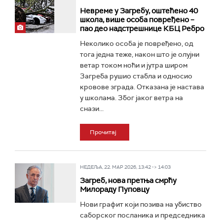
Невреме у Загребу, оштећено 40
школа, више особа повређено –
пао део надстрешнице КБЦ Ребро
Неколико особа је повређено, од
тога једна теже, након што је олујни
ветар током ноћи и јутра широм
Загреба рушио стабла и односио
кровове зграда. Отказана је настава
у школама. Због јаког ветра на
снази...
Прочитај
НЕДЕЉА, 22. МАР 2026, 13:42 -> 14:03
Загреб, нова претња смрћу
Милораду Пуповцу
Нови графит који позива на убиство
саборског посланика и председника