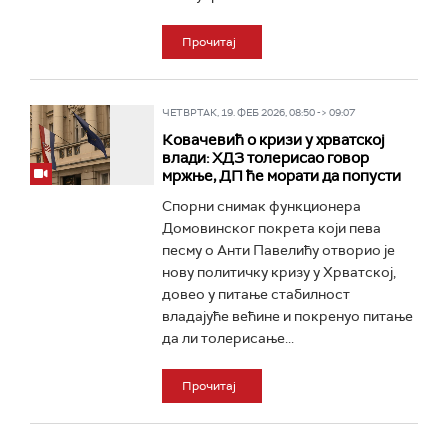
Прочитај
ЧЕТВРТАК, 19. ФЕБ 2026, 08:50 -> 09:07
Ковачевић о кризи у хрватској
влади: ХДЗ толерисао говор
мржње, ДП ће морати да попусти
Спорни снимак функционера
Домовинског покрета који пева
песму о Анти Павелићу отворио је
нову политичку кризу у Хрватској,
довео у питање стабилност
владајуће већине и покренуо питање
да ли толерисање...
Прочитај