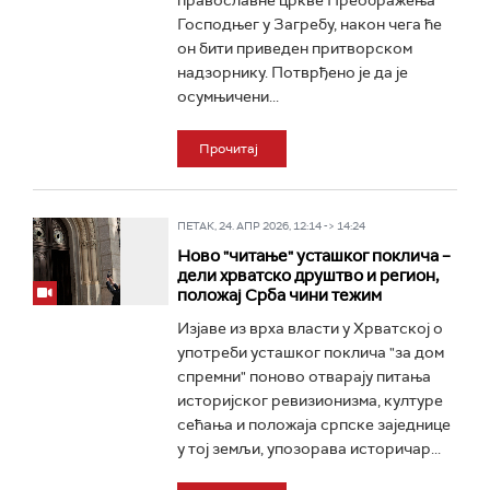
православне цркве Преображења
Господњег у Загребу, након чега ће
он бити приведен притворском
надзорнику. Потврђено је да је
осумњичени...
Прочитај
ПЕТАК, 24. АПР 2026, 12:14 -> 14:24
Ново "читање" усташког поклича –
дели хрватско друштво и регион,
положај Срба чини тежим
Изјаве из врха власти у Хрватској о
употреби усташког поклича "за дом
спремни" поново отварају питања
историјског ревизионизма, културе
сећања и положаја српске заједнице
у тој земљи, упозорава историчар...