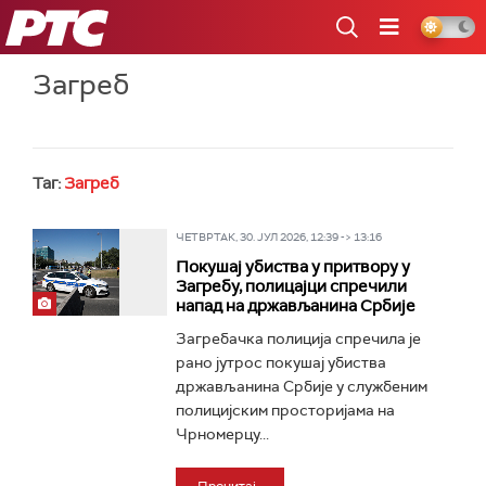
РТС
Загреб
Таг:
Загреб
ЧЕТВРТАК, 30. ЈУЛ 2026, 12:39 -> 13:16
Покушај убиства у притвору у
Загребу, полицајци спречили
напад на држављанина Србије
Загребачка полиција спречила је
рано јутрос покушај убиства
држављанина Србије у службеним
полицијским просторијама на
Чрномерцу...