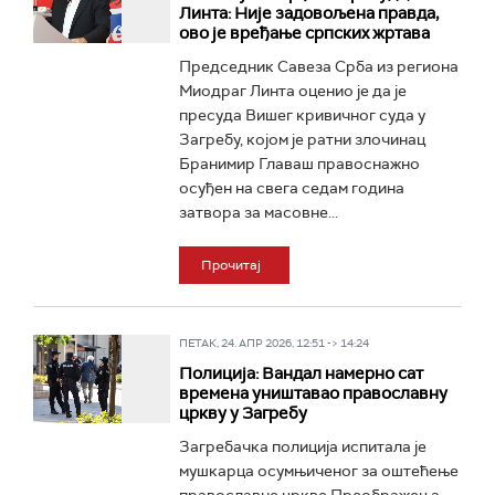
Линта: Није задовољена правда,
ово је вређање српских жртава
Председник Савеза Срба из региона
Миодраг Линта оценио је да је
пресуда Вишег кривичног суда у
Загребу, којом је ратни злочинац
Бранимир Главаш правоснажно
осуђен на свега седам година
затвора за масовне...
Прочитај
ПЕТАК, 24. АПР 2026, 12:51 -> 14:24
Полиција: Вандал намерно сат
времена уништавао православну
цркву у Загребу
Загребачка полиција испитала је
мушкарца осумњиченог за оштећење