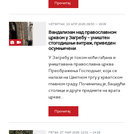
Прочитај
ЧЕТВРТАК, 23. АПР 2026, 09:50 -> 16:06
Вандализам над православном
црквом у Загребу – уништен
стогодишњи витраж, приведен
осумњичени
У Загребу је током ноћи гађана и
уништавана православна црква
Преображења Господњег, која се
налази на Цветном тргу у хрватском
главном граду. Починилац је, бацајући
столице и друге предмете на врата
цркве...
Прочитај
ПЕТАК, 27. МАР 2026, 12:01 -> 14:19