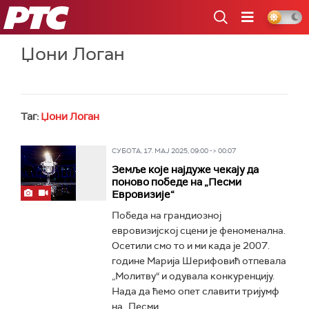
РТС
Џони Логан
Таг:
Џони Логан
СУБОТА, 17. МАЈ 2025, 09:00 -> 00:07
Земље које најдуже чекају да
поново победе на „Песми
Евровизије“
Победа на грандиозној
евровизијској сцени је феноменална.
Осетили смо то и ми када је 2007.
године Марија Шерифовић отпевала
„Молитву“ и одувала конкуренцију.
Нада да ћемо опет славити тријумф
на „Песми...