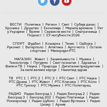
|
|
|
|
ВЕСТИ
Политика
Регион
Свет
Србија данас
|
|
|
|
Хроника
Друштво
Економија
Мерила времена
Рат
|
|
|
|
у Украјини
Време
Сервисне вести
Сматрачница
|
Подкаст
ЕУ могућности 2026
|
|
|
|
СПОРТ
Фудбал
Кошарка
Тенис
Одбојка
|
|
|
|
Рукомет
Ватерполо
Атлетика
Ауто-мото
Остали
|
спортови
Меморијал РТС
|
|
|
МАГАЗИН
Живот
Занимљивости
Музика
|
|
|
|
Технологијa
Путујемо
Свет познатих
Здравље
|
|
|
|
Филм и ТВ
Наука
Природа
Дигитални предузетник
|
За мале велике хероје
Наизглед здрав
|
|
|
|
|
ТВ
РТС 1
РТС 2
РТС 3
РТС Свет
РТС Наука
|
|
|
|
РТС Драма
РТС Живот
РТС Класика
РТС Коло
|
|
РТС Трезор
РТС Музика
РТС Полетарац
|
|
РАДИО
Радио Београд 1
Радио Београд 2
Радио
|
|
|
Београд 3
Београд 202
Радио Плетеница
Радио
|
|
|
Рокенролер
Радио Џубокс
Радио Вртешка
Радио
|
Џезер
Архив