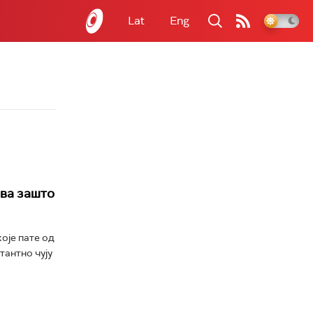
Lat
Eng
ва зашто
оје пате од
тантно чују