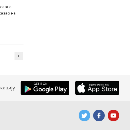
главне
казао на
>
кацију