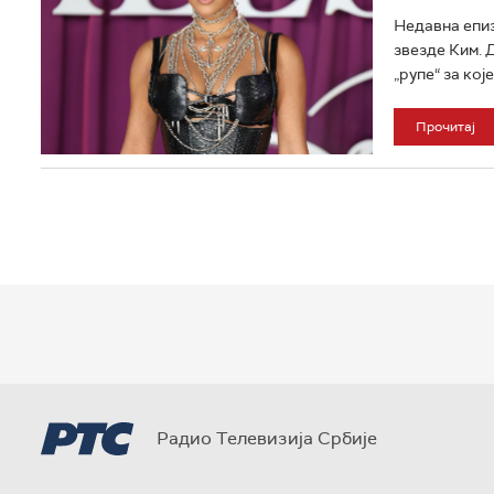
Недавна епиз
звезде Ким. 
„рупе“ за које
Прочитај
Радио Телевизија Србије