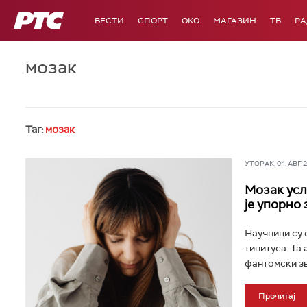
РТС
ВЕСТИ
СПОРТ
OKO
МАГАЗИН
ТВ
Р
мозак
Таг:
мозак
УТОРАК, 04. АВГ 20
Мозак усл
је упорно
Научници су 
тинитуса. Та
фантомски зв
Прочитај