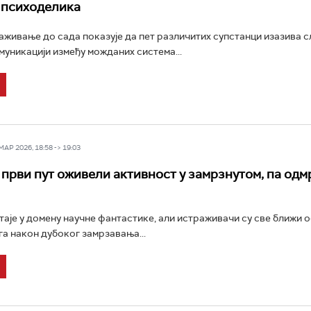
 психоделика
аживање до сада показује да пет различитих супстанци изазива 
муникацији између можданих система...
Р 2026, 18:58 -> 19:03
први пут оживели активност у замрзнутом, па од
таје у домену научне фантастике, али истраживачи су све ближи
га након дубоког замрзавања...