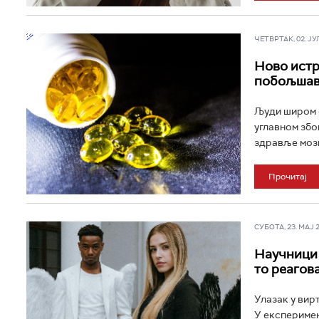
ЧЕТВРТАК, 02. ЈУЛ 
Ново истр
побољшава
Људи широм с
углавном збо
здравље мозг
Прочитај
СУБОТА, 23. МАЈ 20
Научници 
то реагов
Улазак у вир
У експеримен