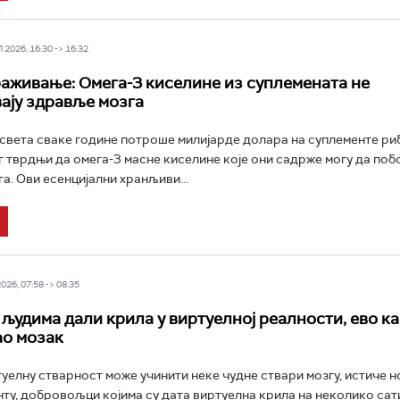
2026, 16:30 -> 16:32
аживање: Омега-3 киселине из суплемената не
ју здравље мозга
вета сваке године потроше милијарде долара на суплементе ри
г тврдњи да омега-3 масне киселине које они садрже могу да по
а. Ови есенцијални хранљиви...
26, 07:58 -> 08:35
људима дали крила у виртуелној реалности, ево как
ао мозак
туелну стварност може учинити неке чудне ствари мозгу, истиче но
ту, добровољци којима су дата виртуелна крила на неколико сати