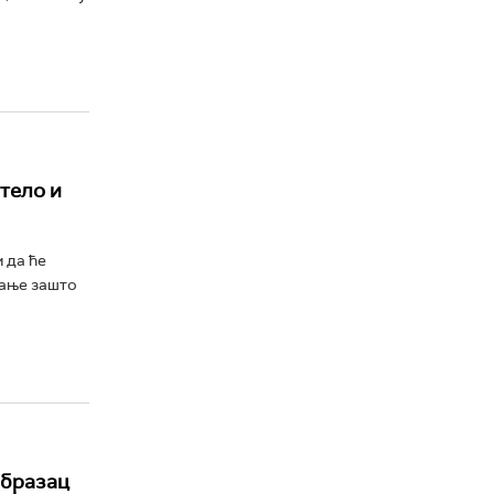
тело и
 да ће
тање зашто
образац