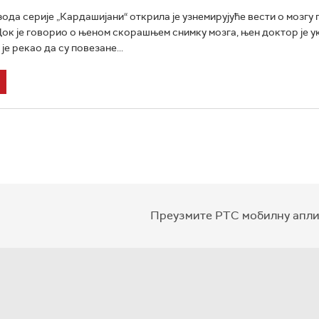
ода серије „Кардашијани“ открила је узнемирујуће вести о мозгу 
Док је говорио о њеном скорашњем снимку мозга, њен доктор је у
 је рекао да су повезане...
Преузмите РТС мобилну апли