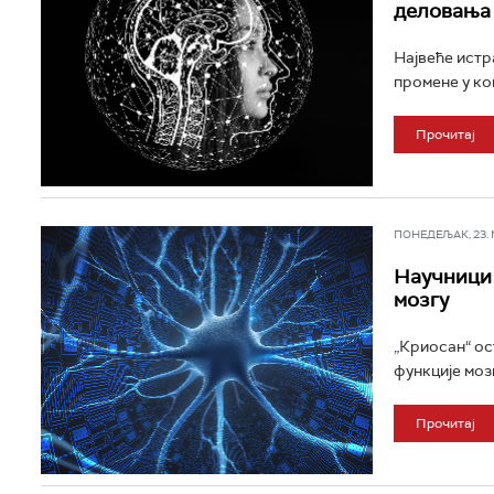
деловања
Највеће истр
промене у ко
Прочитај
ПОНЕДЕЉАК, 23. МА
Научници 
мозгу
„Криосан“ ос
функције моз
Прочитај