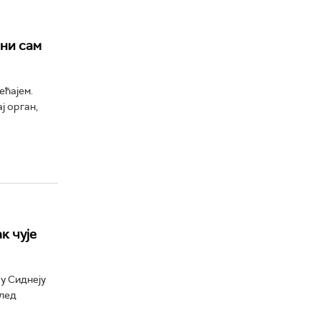
сни сам
ећајем.
ј орган,
к чује
у Сиднеју
след