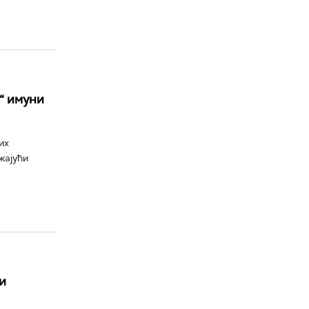
“ имуни
их
жајући
и