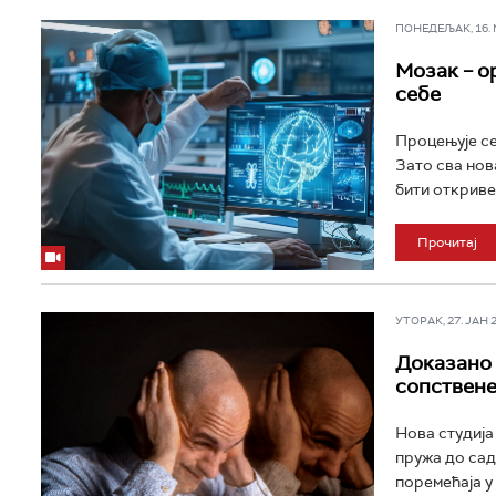
ПОНЕДЕЉАК, 16. МА
Мозак – ор
себе
Процењује се
Зато сва нова
бити откривен
Прочитај
УТОРАК, 27. ЈАН 20
Доказано 
сопствене
Нова студија
пружа до сад
поремећаја у 