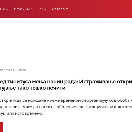
АДИО
ЕМИСИЈЕ
РТС
Остало
26, 08:31 -> 08:36
ед тинитуса мења начин рада: Истраживање откри
 зујање тако тешко лечити
открили да се мождане мреже временом реорганизују код особа к
 адаптација може да помогне оболелима да функционишу док конс
ук, али истовремено...