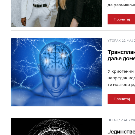
да размишљај
Прочитај
УТОРАК, 19. МАЈ 20
Трансплан
даље доме
У криогеним 
напредак мед
ти мозгови је
Прочитај
ПЕТАК, 17. АПР 202
Јединстве