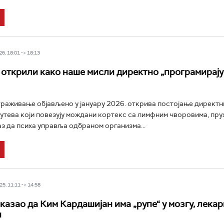
6, 18:01 -> 18:13
открили како наше мисли директно „програмирају
траживање објављено у јануару 2026. открива постојање директн
утева који повезују мождани кортекс са лимфним чворовима, пру
з да психа управља одбраном организма...
5, 11:11 -> 14:58
казао да Ким Кардашијан има „рупе“ у мозгу, лекар
и