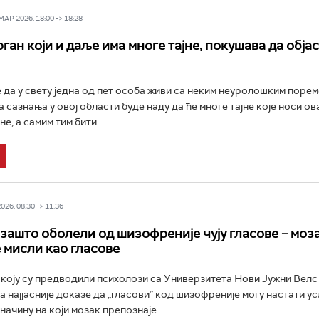
Р 2026, 18:00 -> 18:28
ган који и даље има многе тајне, покушава да обја
 да у свету једна од пет особа живи са неким неуролошким порем
 сазнања у овој области буде наду да ће многе тајне које носи ова
е, а самим тим бити...
26, 08:30 -> 11:36
зашто оболели од шизофреније чују гласове – моза
 мисли као гласове
 коју су предводили психолози са Универзитета Нови Јужни Велс 
а најјасније доказе да „гласови” код шизофреније могу настати у
начину на који мозак препознаје...