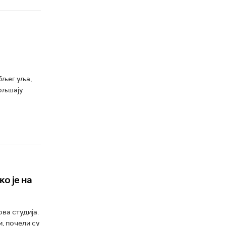
бљег уља,
бољшају
о је на
ва студија.
, почели су