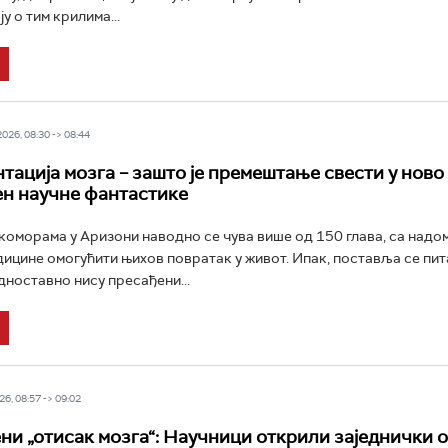
у о тим крилима...
26, 08:30 -> 08:44
тација мозга – зашто је премештање свести у ново 
н научне фантастике
коморама у Аризони наводно се чува више од 150 глава, са надом
ицине омогућити њихов повратак у живот. Ипак, поставља се пи
дноставно нису пресађени...
6, 08:57 -> 09:02
ни „отисак мозга“: Научници открили заједнички 