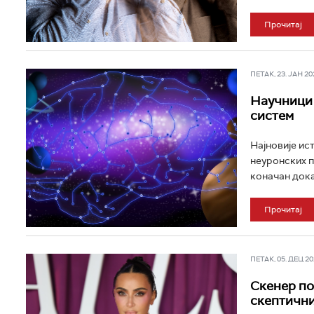
Прочитај
ПЕТАК, 23. ЈАН 202
Научници 
систем
Најновије ис
неуронских п
коначан дока
Прочитај
ПЕТАК, 05. ДЕЦ 202
Скенер по
скептичн