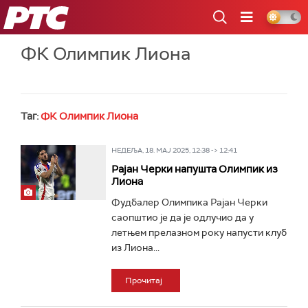
РТС
ФК Олимпик Лиона
Таг:
ФК Олимпик Лиона
НЕДЕЉА, 18. МАЈ 2025, 12:38 -> 12:41
Рајан Черки напушта Олимпик из
Лиона
Фудбалер Олимпика Рајан Черки
саопштио је да је одлучио да у
летњем прелазном року напусти клуб
из Лиона...
Прочитај