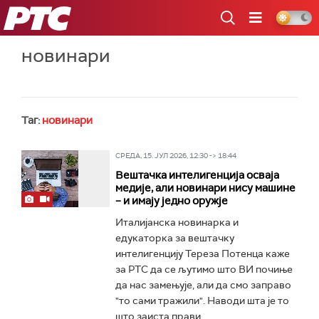
РТС
новинари
Таг:
новинари
СРЕДА, 15. ЈУЛ 2026, 12:30 -> 18:44
Вештачка интелигенција осваја
медије, али новинари нису машине
– и имају једно оружје
Италијанска новинарка и
едукаторка за вештачку
интелигенцију Тереза Потенца каже
за РТС да се љутимо што ВИ почиње
да нас замењује, али да смо заправо
"то сами тражили". Наводи шта је то
што заиста прави...