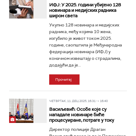
ИФЈ: У 2025. години убијено 128
новинара и медијских радника
широм света
Укупно 128 новинара и медијских
радника, међу којима 10 жена,
изгубило је живот током 2025.
године, саопштила је Међународна
федерација новинара (ИФЈ) у
коначном извештају о страдалима,
додајући да је...
Прочитај
ЧЕТВРТАК, 11. ДЕЦ 2025, 16:31 -> 16:40
Васиљевић: Особе које су
нападале новинаре биће
процесуиране, потраге у току
Директор полиције Драган