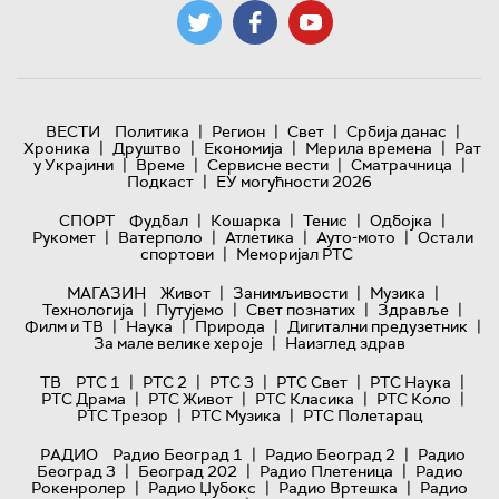
|
|
|
|
ВЕСТИ
Политика
Регион
Свет
Србија данас
|
|
|
|
Хроника
Друштво
Економија
Мерила времена
Рат
|
|
|
|
у Украјини
Време
Сервисне вести
Сматрачница
|
Подкаст
ЕУ могућности 2026
|
|
|
|
СПОРТ
Фудбал
Кошарка
Тенис
Одбојка
|
|
|
|
Рукомет
Ватерполо
Атлетика
Ауто-мото
Остали
|
спортови
Меморијал РТС
|
|
|
МАГАЗИН
Живот
Занимљивости
Музика
|
|
|
|
Технологијa
Путујемо
Свет познатих
Здравље
|
|
|
|
Филм и ТВ
Наука
Природа
Дигитални предузетник
|
За мале велике хероје
Наизглед здрав
|
|
|
|
|
ТВ
РТС 1
РТС 2
РТС 3
РТС Свет
РТС Наука
|
|
|
|
РТС Драма
РТС Живот
РТС Класика
РТС Коло
|
|
РТС Трезор
РТС Музика
РТС Полетарац
|
|
РАДИО
Радио Београд 1
Радио Београд 2
Радио
|
|
|
Београд 3
Београд 202
Радио Плетеница
Радио
|
|
|
Рокенролер
Радио Џубокс
Радио Вртешка
Радио