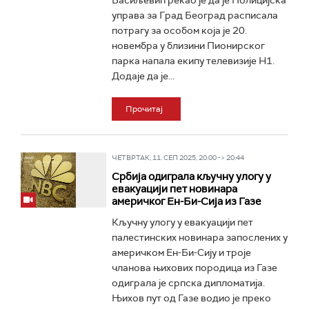
Васиљевић рекао је да је Полицијска
управа за Град Београд расписала
потрагу за особом која је 20.
новембра у близини Пионирског
парка напала екипу телевизије Н1.
Додаје да је...
Прочитај
ЧЕТВРТАК, 11. СЕП 2025, 20:00 -> 20:44
Србија одиграла кључну улогу у
евакуацији пет новинара
америчког Ен-Би-Сија из Газе
Кључну улогу у евакуацији пет
палестинских новинара запослених у
америчком Ен-Би-Сију и троје
чланова њихових породица из Газе
одиграла је српска дипломатија.
Њихов пут од Газе водио је преко