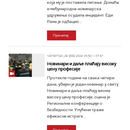
која му је поставила питање. Домаћа
и међународна новинарска
удружења осудила инцидент. Еди
Рама је одбацио...
Прочитај
ЧЕТВРТАК, 29. ФЕБ 2024, 05:50 -> 07:47
Новинари и даље плаћају високу
цену професије
Протекле године на свака четири
дана, убијен је један новинар у свету.
Новинари и даље плаћају веома
високу цену професије, оцена је
Регионалне конференције о
безбедности. Упућени траже
ефикасне истраге...