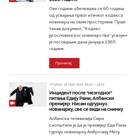
Ове године обележава се 60 година
од усвајања првог етичког кодекса
новинара на овим просторима. Први
такав документ, "Кодекс
југословенског новинарства" усвојен
је последњих дана јануара 1965.
године...
Прочитај
УТОРАК, 19. МАР 2024, 16:33 -> 18:15
Инцидент после "незгодног"
питања Едију Рами; Албански
премијер: Нисам одгурнуо
новинарку, све се види на снимку
Албанска телевизија Сири
саопштила је да је премијер Еди Рама
гурнуо новинарку Амброзију Мету,