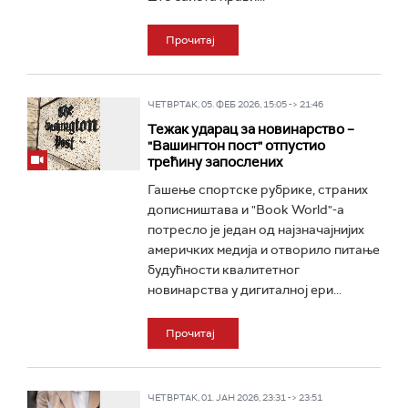
Прочитај
ЧЕТВРТАК, 05. ФЕБ 2026, 15:05 -> 21:46
Тежак ударац за новинарство –
"Вашингтон пост" отпустио
трећину запослених
Гашење спортске рубрике, страних
дописништава и "Book World"-а
потресло је један од најзначајнијих
америчких медија и отворило питање
будућности квалитетног
новинарства у дигиталној ери...
Прочитај
ЧЕТВРТАК, 01. ЈАН 2026, 23:31 -> 23:51