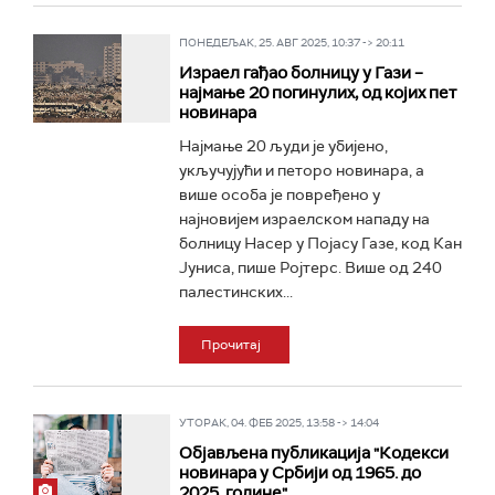
ПОНЕДЕЉАК, 25. АВГ 2025, 10:37 -> 20:11
Израел гађао болницу у Гази –
најмање 20 погинулих, од којих пет
новинара
Најмање 20 људи је убијено,
укључујући и петоро новинара, а
више особа је повређено у
најновијем израелском нападу на
болницу Насер у Појасу Газе, код Кан
Јуниса, пише Ројтерс. Више од 240
палестинских...
Прочитај
УТОРАК, 04. ФЕБ 2025, 13:58 -> 14:04
Објављена публикација "Кодекси
новинара у Србији од 1965. до
2025. године"