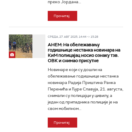
преко Јордана...
Прочитај
СРЕДА, 27. АВГ 2025, 14:44 -> 15:28
АНЕМ: На обележавању
годишњице нестанка новинара на
КиМ полицајац носио ознаку тзв.
ОВК и снимао присутне
Новинаре који су дошли на
обележавање годишњице нестанка
новинара Радија Приштина Ранка
Перенића и Ђуре Славуја, 21. августа,
снимали су полицајци у цивилу, а
један од припадника полиције је на
свом мобилном...
Прочитај