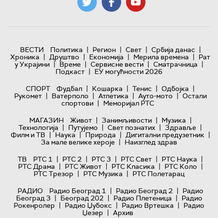
|
|
|
|
ВЕСТИ
Политика
Регион
Свет
Србија данас
|
|
|
|
Хроника
Друштво
Економија
Мерила времена
Рат
|
|
|
|
у Украјини
Време
Сервисне вести
Сматрачница
|
Подкаст
ЕУ могућности 2026
|
|
|
|
СПОРТ
Фудбал
Кошарка
Тенис
Одбојка
|
|
|
|
Рукомет
Ватерполо
Атлетика
Ауто-мото
Остали
|
спортови
Меморијал РТС
|
|
|
МАГАЗИН
Живот
Занимљивости
Музика
|
|
|
|
Технологијa
Путујемо
Свет познатих
Здравље
|
|
|
|
Филм и ТВ
Наука
Природа
Дигитални предузетник
|
За мале велике хероје
Наизглед здрав
|
|
|
|
|
ТВ
РТС 1
РТС 2
РТС 3
РТС Свет
РТС Наука
|
|
|
|
РТС Драма
РТС Живот
РТС Класика
РТС Коло
|
|
РТС Трезор
РТС Музика
РТС Полетарац
|
|
РАДИО
Радио Београд 1
Радио Београд 2
Радио
|
|
|
Београд 3
Београд 202
Радио Плетеница
Радио
|
|
|
Рокенролер
Радио Џубокс
Радио Вртешка
Радио
|
Џезер
Архив