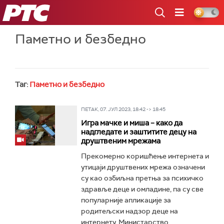
РТС
Паметно и безбедно
Таг:
Паметно и безбедно
ПЕТАК, 07. ЈУЛ 2023, 18:42 -> 18:45
Игра мачке и миша – како да
надгледате и заштитите децу на
друштвеним мрежама
Прекомерно коришћење интернета и
утицаји друштвених мрежа означени
су као озбиљна претња за психичко
здравље деце и омладине, па су све
популарније апликације за
родитељски надзор деце на
интернету. Министарство...