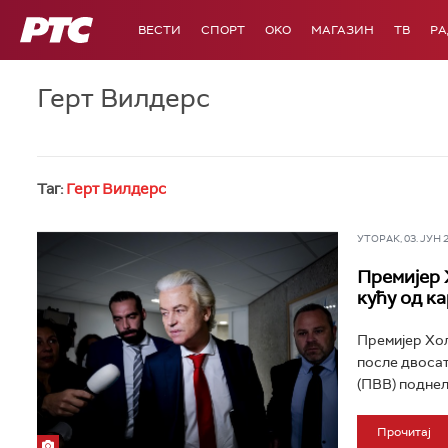
РТС
ВЕСТИ
СПОРТ
OKO
МАГАЗИН
ТВ
Р
Герт Вилдерс
Таг:
Герт Вилдерс
УТОРАК, 03. ЈУН 20
Премијер 
кућу од к
Премијер Хол
после двосат
(ПВВ) поднели
Прочитај