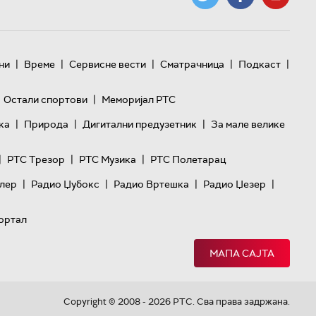
|
|
|
|
|
ни
Време
Сервисне вести
Сматрачница
Подкаст
|
Остали спортови
Меморијал РТС
|
|
|
ка
Природа
Дигитални предузетник
За мале велике
|
|
|
РТС Трезор
РТС Музика
РТС Полетарац
|
|
|
|
лер
Радио Џубокс
Радио Вртешка
Радио Џезер
ортал
МАПА САЈТА
Copyright © 2008 - 2026 РТС. Сва права задржана.