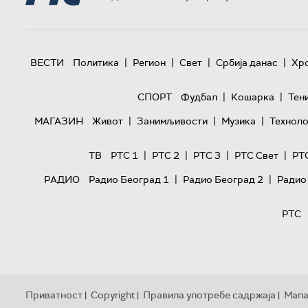
|
|
|
|
ВЕСТИ
Политика
Регион
Свет
Србија данас
Хр
|
|
СПОРТ
Фудбал
Кошарка
Тен
|
|
|
МАГАЗИН
Живот
Занимљивости
Музика
Техноло
|
|
|
|
ТВ
РТС 1
РТС 2
РТС 3
РТС Свет
РТ
|
|
РАДИО
Радио Београд 1
Радио Београд 2
Радио
РТС
Приватност
Copyright
Правила употребе садржаја
Мапа
|
|
|