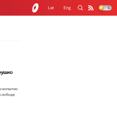
Lat
Eng
срушио
о саопштио
 слободе