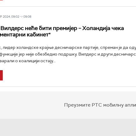
 2024, 09:02 -> 09:08
Вилдерс неће бити премијер – Холандија чека
ментарни кабинет"
, лидер холандске крајње десничарске партије, спреман је да од
функције јер није обезбедио подршку. Вилдерс и други десничар
варали о коалицији остају...
Преузмите РТС мобилну апли