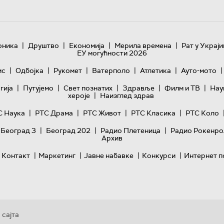
|
|
|
|
оника
Друштво
Економија
Мерила времена
Рат у Украји
ЕУ могућности 2026
|
|
|
|
|
|
ис
Одбојка
Рукомет
Ватерполо
Атлетика
Ауто-мото
|
|
|
|
|
гијa
Путујемо
Свет познатих
Здравље
Филм и ТВ
Нау
|
хероје
Наизглед здрав
|
|
|
|
С Наука
РТС Драма
РТС Живот
РТС Класика
РТС Коло
|
|
|
 Београд 3
Београд 202
Радио Плетеница
Радио Рокенро
Архив
|
|
|
|
Контакт
Маркетинг
Јавне набавке
Конкурси
Интернет п
 сајта