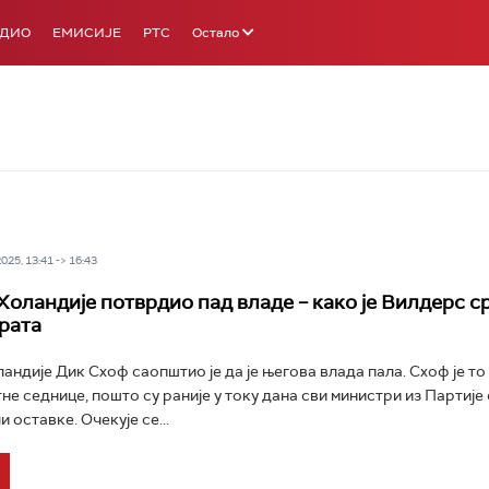
АДИО
ЕМИСИЈЕ
РТС
Остало
25, 13:41 -> 16:43
Холандије потврдио пад владе – како је Вилдерс 
арата
андије Дик Схоф саопштио је да је његова влада пала. Схоф је т
не седнице, пошто су раније у току дана сви министри из Партије
 оставке. Очекује се...