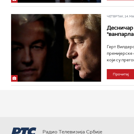
ЧЕТВРТАК, 14. МАР
Десничар 
"ванпарла
Герт Вилдерс
премијерске 
који су прего
Прочитај
Радио Телевизија Србије