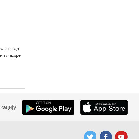
устане од
ски лидери
кацију