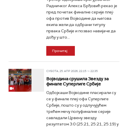
Радничког Алекса Брђовић рекао је
пред почетак финалне серије плеј-
офа против Војводине да његова
екипа жели да одбрани титулу
првака Србије и позвао навијаче да
дођу у што...
Прочитај
СУБОТА, 25. АПР 2026, 22:15 -> 22:35
Војводина срушила Звезду за
финале Суперлиге Србије
Одбојкаши Војводине пласирали су
се у финале плеј-офа Суперлиге
Србије, пошто су у одлучујућем
трећем мечу полуфиналне серије
савладали Црвену звезду
резултатом 3:0 (25:21, 25:21, 25:19) у