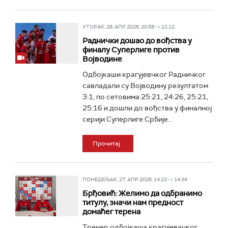
УТОРАК, 28. АПР 2026, 20:58 -> 21:12
Раднички дошао до вођства у
финалу Суперлиге против
Војводине
Одбојкаши крагујевчког Радничког
савладали су Војводину резултатом
3:1, по сетовима 25:21, 24:26, 25:21,
25:16 и дошли до вођства у финалној
серији Суперлиге Србије...
Прочитај
ПОНЕДЕЉАК, 27. АПР 2026, 14:23 -> 14:34
Брђовић: Желимо да одбранимо
титулу, значи нам предност
домаћег терена
Тренер одбојкаша крагујевачког