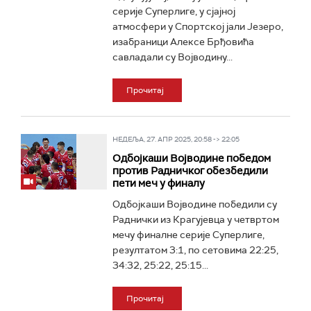
серије Суперлиге, у сјајној
атмосфери у Спортској јали Језеро,
изабраници Алексе Брђовића
савладали су Војводину...
Прочитај
НЕДЕЉА, 27. АПР 2025, 20:58 -> 22:05
Одбојкаши Војводине победом
против Радничког обезбедили
пети меч у финалу
Одбојкаши Војводине победили су
Раднички из Крагујевца у четвртом
мечу финалне серије Суперлиге,
резултатом 3:1, по сетовима 22:25,
34:32, 25:22, 25:15...
Прочитај