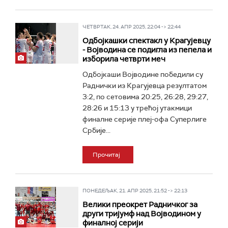
ЧЕТВРТАК, 24. АПР 2025, 22:04 -> 22:44
Одбојкашки спектакл у Крагујевцу
- Војводина се подигла из пепела и
изборила четврти меч
Одбојкаши Војводине победили су
Раднички из Крагујевца резултатом
3:2, по сетовима 20:25, 26:28, 29:27,
28:26 и 15:13 у трећој утакмици
финалне серије плеј-офа Суперлиге
Србије...
Прочитај
ПОНЕДЕЉАК, 21. АПР 2025, 21:52 -> 22:13
Велики преокрет Радничког за
други тријумф над Војводином у
финалној серији