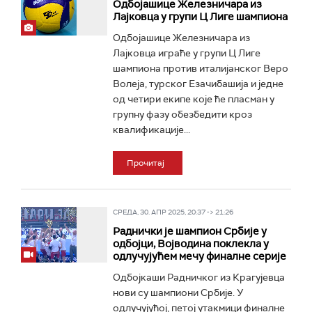
Одбојашице Железничара из
Лајковца у групи Ц Лиге шампиона
Одбојашице Железничара из
Лајковца играће у групи Ц Лиге
шампиона против италијанског Веро
Волеја, турског Езачибашија и једне
од четири екипе које ће пласман у
групну фазу обезбедити кроз
квалификације...
Прочитај
СРЕДА, 30. АПР 2025, 20:37 -> 21:26
Раднички је шампион Србије у
одбојци, Војводина поклекла у
одлучујућем мечу финалне серије
Одбојкаши Радничког из Крагујевца
нови су шампиони Србије. У
одлучујућој, петој утакмици финалне