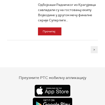
Одбојкаши Радничког из Крагујевца
савладали су на гостовању екипу
Војводине у другом мечу финалне
серије Суперлиге...
Прочитај
>
Преузмите РТС мобилну апликацију