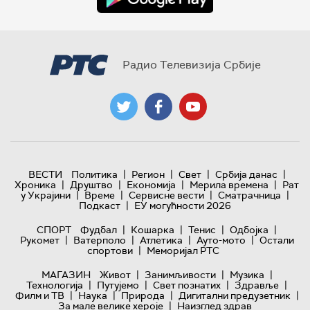
Радио Телевизија Србије
|
|
|
|
ВЕСТИ
Политика
Регион
Свет
Србија данас
|
|
|
|
Хроника
Друштво
Економија
Мерила времена
Рат
|
|
|
|
у Украјини
Време
Сервисне вести
Сматрачница
|
Подкаст
ЕУ могућности 2026
|
|
|
|
СПОРТ
Фудбал
Кошарка
Тенис
Одбојка
|
|
|
|
Рукомет
Ватерполо
Атлетика
Ауто-мото
Остали
|
спортови
Меморијал РТС
|
|
|
МАГАЗИН
Живот
Занимљивости
Музика
|
|
|
|
Технологијa
Путујемо
Свет познатих
Здравље
|
|
|
|
Филм и ТВ
Наука
Природа
Дигитални предузетник
|
За мале велике хероје
Наизглед здрав