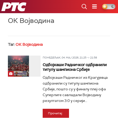
РТС
ОК Војводина
Таг:
ОК Војводина
ПОНЕДЕЉАК, 04. МАЈ 2026, 21:25 -> 21:58
Одбојкаши Радничког одбранили
титулу шампиона Србије
Одбојкаши Радничког из Крагујевца
одбранили су титулу шампиона
Србије, пошто су у финалу плеј-офа
Суперлиге савладали Војводину
резултатом 3:0 у серији...
Прочитај