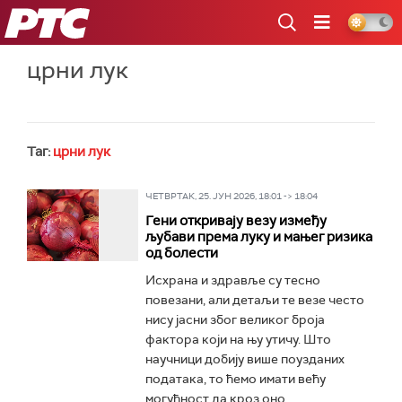
РТС
црни лук
Таг:
црни лук
ЧЕТВРТАК, 25. ЈУН 2026, 18:01 -> 18:04
Гени откривају везу између
љубави према луку и мањег ризика
од болести
Исхрана и здравље су тесно
повезани, али детаљи те везе често
нису јасни због великог броја
фактора који на њу утичу. Што
научници добију више поузданих
података, то ћемо имати већу
могућност да кроз оно...