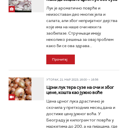
Лук је ароматично поврће и
неизоставан део многих јела и
салата, али због непријатног дејства
које има на наше очи неки га
заобилазе. Стручњаци имају
неколико решења за овај проблем
како би се ова здрава...
Прочитај
УТОРАК, 21. МАР 2023, 16:00 -> 16:56
Црни лук тера сузе на очи и због
цене, кошта као јужно воће
Цена црног лука драстично је
скочила у претходних месец дана и
достиже цену јужног воћа. У
Београду је килограм тог поврћа у
маркетима до 200, а на пијацама, где