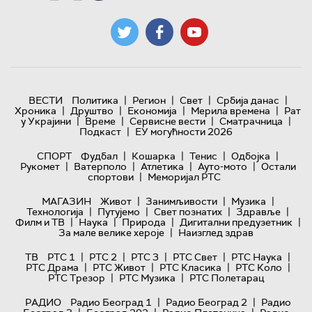
|
|
|
|
ВЕСТИ
Политика
Регион
Свет
Србија данас
|
|
|
|
Хроника
Друштво
Економија
Мерила времена
Рат
|
|
|
|
у Украјини
Време
Сервисне вести
Сматрачница
|
Подкаст
ЕУ могућности 2026
|
|
|
|
СПОРТ
Фудбал
Кошарка
Тенис
Одбојка
|
|
|
|
Рукомет
Ватерполо
Атлетика
Ауто-мото
Остали
|
спортови
Меморијал РТС
|
|
|
МАГАЗИН
Живот
Занимљивости
Музика
|
|
|
|
Технологијa
Путујемо
Свет познатих
Здравље
|
|
|
|
Филм и ТВ
Наука
Природа
Дигитални предузетник
|
За мале велике хероје
Наизглед здрав
|
|
|
|
|
ТВ
РТС 1
РТС 2
РТС 3
РТС Свет
РТС Наука
|
|
|
|
РТС Драма
РТС Живот
РТС Класика
РТС Коло
|
|
РТС Трезор
РТС Музика
РТС Полетарац
|
|
РАДИО
Радио Београд 1
Радио Београд 2
Радио