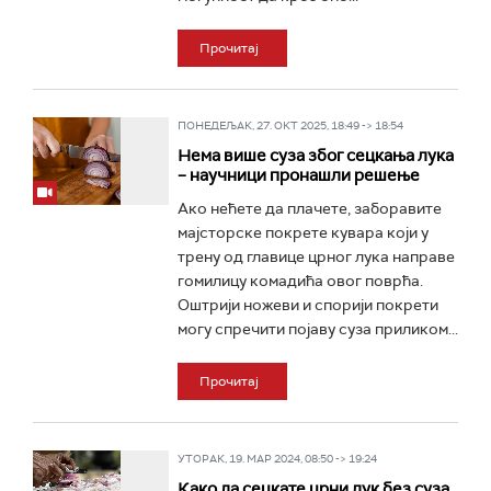
Прочитај
ПОНЕДЕЉАК, 27. ОКТ 2025, 18:49 -> 18:54
Нема више суза због сецкања лука
– научници пронашли решење
Ако нећете да плачете, заборавите
мајсторске покрете кувара који у
трену од главице црног лука направе
гомилицу комадића овог поврћа.
Оштрији ножеви и спорији покрети
могу спречити појаву суза приликом...
Прочитај
УТОРАК, 19. МАР 2024, 08:50 -> 19:24
Како да сецкате црни лук без суза