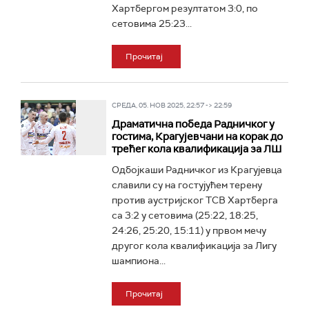
Хартбергом резултатом 3:0, по
сетовима 25:23...
Прочитај
СРЕДА, 05. НОВ 2025, 22:57 -> 22:59
Драматична победа Радничког у
гостима, Крагујевчани на корак до
трећег кола квалификација за ЛШ
Одбојкаши Радничког из Крагујевца
славили су на гостујућем терену
против аустријског ТСВ Хартберга
са 3:2 у сетовима (25:22, 18:25,
24:26, 25:20, 15:11) у првом мечу
другог кола квалификација за Лигу
шампиона...
Прочитај