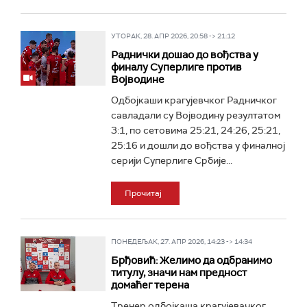
УТОРАК, 28. АПР 2026, 20:58 -> 21:12
Раднички дошао до вођства у
финалу Суперлиге против
Војводине
Одбојкаши крагујевчког Радничког
савладали су Војводину резултатом
3:1, по сетовима 25:21, 24:26, 25:21,
25:16 и дошли до вођства у финалној
серији Суперлиге Србије...
Прочитај
ПОНЕДЕЉАК, 27. АПР 2026, 14:23 -> 14:34
Брђовић: Желимо да одбранимо
титулу, значи нам предност
домаћег терена
Тренер одбојкаша крагујевачког