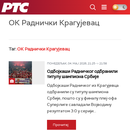
РТС
ОК Раднички Крагујевац
Таг:
ОК Раднички Крагујевац
ПОНЕДЕЉАК, 04. МАЈ 2026, 21:25 -> 21:58
Одбојкаши Радничког одбранили
титулу шампиона Србије
Одбојкаши Радничког из Крагујевца
одбранили су титулу шампиона
Србије, пошто су у финалу плеј-офа
Суперлиге савладали Војводину
резултатом 3:0 у серији...
Прочитај