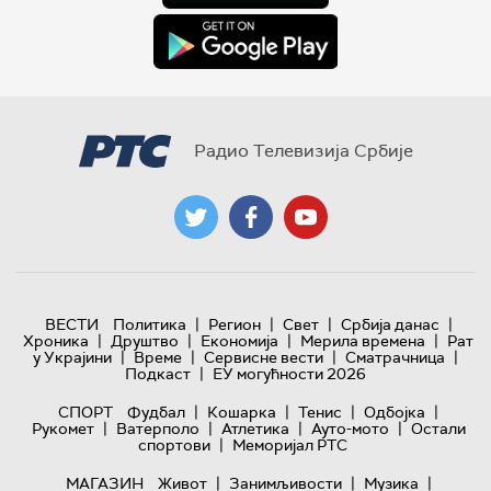
Радио Телевизија Србије
|
|
|
|
ВЕСТИ
Политика
Регион
Свет
Србија данас
|
|
|
|
Хроника
Друштво
Економија
Мерила времена
Рат
|
|
|
|
у Украјини
Време
Сервисне вести
Сматрачница
|
Подкаст
ЕУ могућности 2026
|
|
|
|
СПОРТ
Фудбал
Кошарка
Тенис
Одбојка
|
|
|
|
Рукомет
Ватерполо
Атлетика
Ауто-мото
Остали
|
спортови
Меморијал РТС
|
|
|
МАГАЗИН
Живот
Занимљивости
Музика