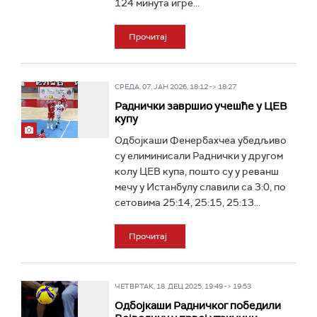
124 минута игре...
Прочитај
СРЕДА, 07. ЈАН 2026, 18:12 -> 18:27
Раднички завршио учешће у ЦЕВ
купу
Одбојкаши Фенербахчеа убедљиво
су елиминисали Раднички у другом
колу ЦЕВ купа, пошто су у реванш
мечу у Истанбулу славили са 3:0, по
сетовима 25:14, 25:15, 25:13...
Прочитај
ЧЕТВРТАК, 18. ДЕЦ 2025, 19:49 -> 19:53
Одбојкаши Радничког победили