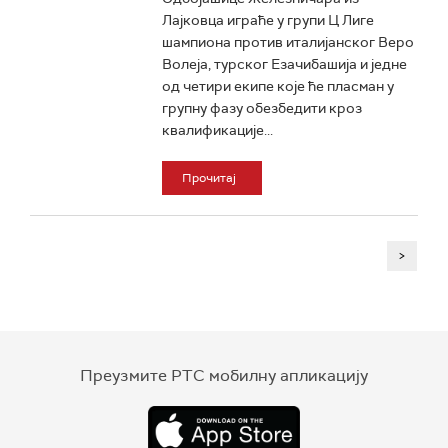
Лајковца играће у групи Ц Лиге
шампиона против италијанског Веро
Волеја, турског Езачибашија и једне
од четири екипе које ће пласман у
групну фазу обезбедити кроз
квалификације...
Прочитај
>
Преузмите РТС мобилну апликацију