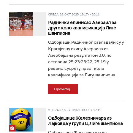
СРЕДА, 29. ОКТ 2025, 19:17 -> 20:11
Раднички елимисао Азераил за
друго коло квалификација Лиге
шампиона
Одбојкаши Радничког савладали су у
Крагујевцу екипу Азераила из
Азербејџана резултатом 3:0, по
сетовима 25:23:25:22, 25:19 у
реванш сусрету првог кола
квалификација за Лигу шампиона...
Прочитај
УТОРАК, 15. ЈУЛ 2025, 13:47 -> 17:11
Одбојашице Железничара из
Лајковца у групи Ц Лиге шампиона
Одбојашице Железничара из