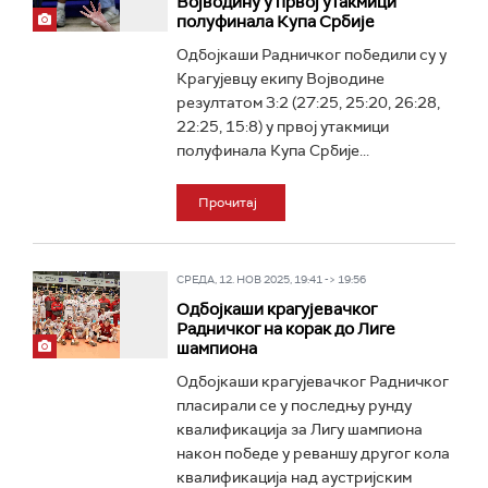
Војводину у првој утакмици
полуфинала Купа Србије
Одбојкаши Радничког победили су у
Крагујевцу екипу Војводине
резултатом 3:2 (27:25, 25:20, 26:28,
22:25, 15:8) у првој утакмици
полуфинала Купа Србије...
Прочитај
СРЕДА, 12. НОВ 2025, 19:41 -> 19:56
Одбојкаши крагујевачког
Радничког на корак до Лиге
шампиона
Одбојкаши крагујевачког Радничког
пласирали се у последњу рунду
квалификација за Лигу шампиона
након победе у реваншу другог кола
квалификација над аустријским