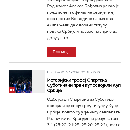
Радничког Алекса Брђовић рекао је
пред почетак финалне серије плеј-
офа против Војводине да његова
екипа жели да одбрани титулу
првака Србије и позвао навијаче да
дођу у што...
Прочитај
НЕДЕЉА, 01. МАР 2026, 22:16 -> 22:24
Историјски трофеј Спартака –
Суботичани први пут освојили Куп
Србије
Одбојкаши Спартака из Суботице
освојили су своју прву титулу у Купу
Србије, пошто су у финалу савладали
Раднички из Крагујевца резултатом
3:1 (25:20, 21:25, 25:20, 25:22), после