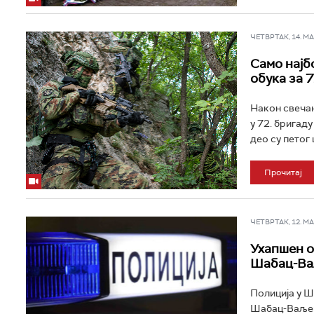
ЧЕТВРТАК, 14. МАЈ
Само најб
обука за 7
Након свечан
у 72. бригад
део су петог 
Прочитај
ЧЕТВРТАК, 12. МАР
Ухапшен о
Шабац-Ваљ
Полиција у Ш
Шабац-Ваљево