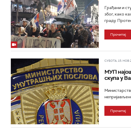
Грађани и ст
због, како к
граду. Протес
Прочитај
СУБОТА, 15. НОВ 20
МУП најош
скупа у В
Министарство
непријављено
Прочитај