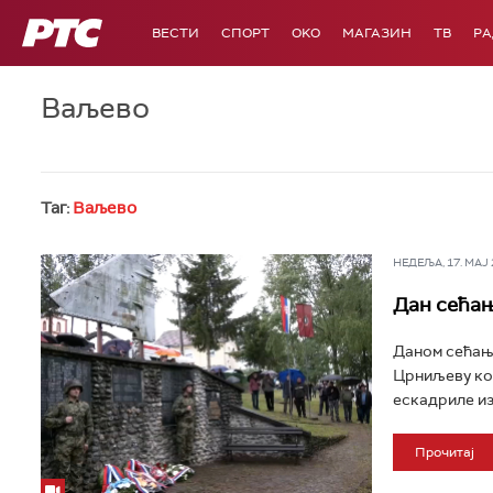
РТС
ВЕСТИ
СПОРТ
OKO
МАГАЗИН
ТВ
Р
Ваљево
Таг:
Ваљево
НЕДЕЉА, 17. МАЈ 2
Дан сећањ
Даном сећањ
Црниљеву код
ескадриле из
Прочитај