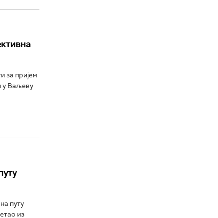
ективна
и за пријем
и у Ваљеву
путу
на путу
етао из