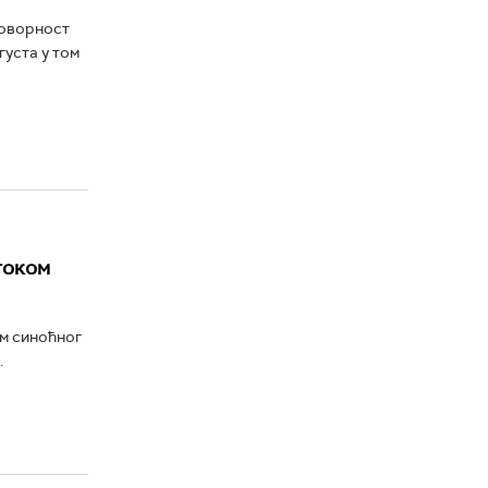
говорност
густа у том
током
ом синоћног
.