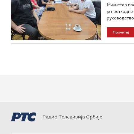
Министар пра
је претходне
руководством
Прочитај
Радио Телевизија Србије