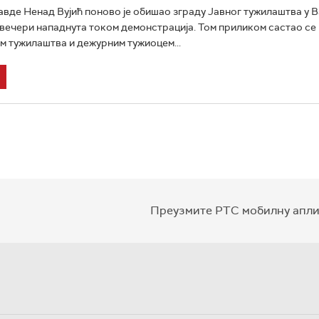
вде Ненад Вујић поново је обишао зграду Јавног тужилаштва у В
 вечери нападнута током демонстрација. Том приликом састао се
 тужилаштва и дежурним тужиоцем...
Преузмите РТС мобилну апли