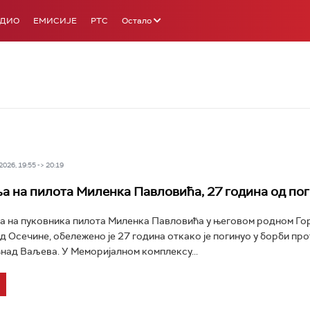
АДИО
ЕМИСИЈЕ
РТС
Остало
026, 19:55 -> 20:19
а на пилота Миленка Павловића, 27 година од пог
а на пуковника пилота Миленка Павловића у његовом родном Г
 Осечине, обележено је 27 година откако је погинуо у борби пр
над Ваљева. У Меморијалном комплексу...