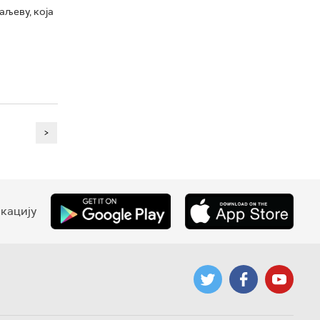
аљеву, која
>
кацију