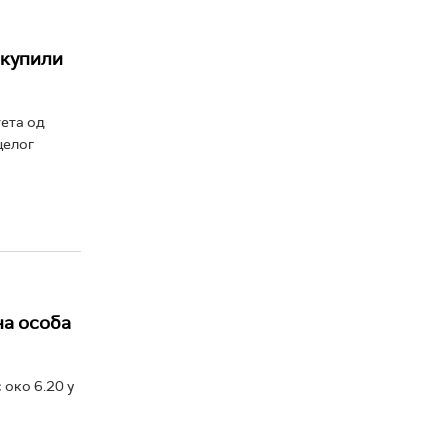
окупили
тета од
целог
на особа
 око 6.20 у