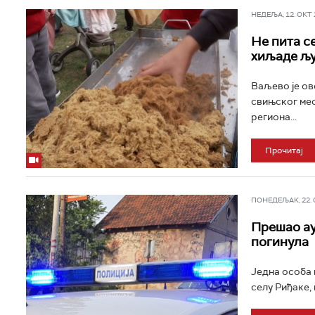
НЕДЕЉА, 12. ОКТ 2
Не пита с
хиљаде љу
Ваљево је ов
свињског мес
региона...
Прочитај
ПОНЕДЕЉАК, 22. СЕ
Прешао ау
погинула
Једна особа п
селу Риђаке, 