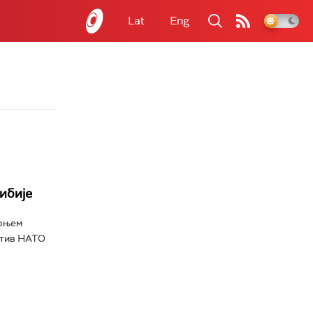
Lat
Eng
ибије
орњем
отив НАТО