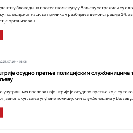
уденти у блокади на протестном скупу у Ваљеву затражили су од
ажу, полицијског насиља приликом разбијања демонстрација 14. ав
т је организован...
25, 07:16 -> 08:08
трије осудио претње полицијским службеницима 
аљеву
 унутрашњих послова најоштрије је осудило претње које су ток
г јавног окупљања упућене полицијским службеницима у Ваљеву..