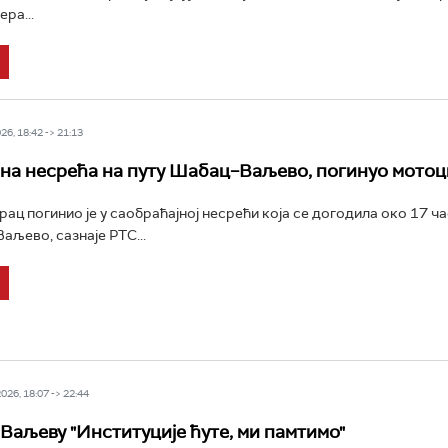
ра...
6, 18:42 -> 21:13
на несрећа на путу Шабац–Ваљево, погинуо мото
ац погинио је у саобраћајној несрећи која се догодила око 17 ч
аљево, сазнаје РТС...
26, 18:07 -> 22:44
 Ваљеву "Институције ћуте, ми памтимо"