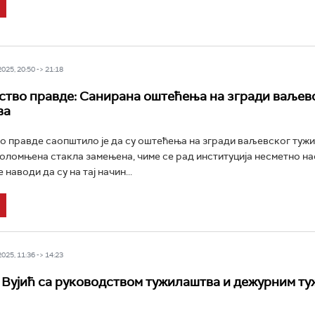
25, 20:50 -> 21:18
тво правде: Санирана оштећења на згради ваљев
ва
 правде саопштило је да су оштећења на згради ваљевског туж
поломњена стакла замењена, чиме се рад институција несметно на
наводи да су на тај начин...
25, 11:36 -> 14:23
Вујић са руководством тужилаштва и дежурним ту