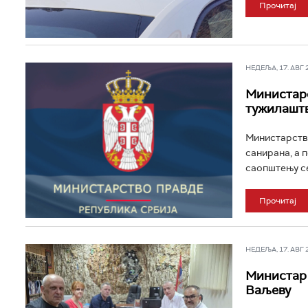
Прочитај
НЕДЕЉА, 17. АВГ 20
Министарс
тужилашт
Министарство
санирана, а 
саопштењу се 
Прочитај
НЕДЕЉА, 17. АВГ 20
Министар 
Ваљеву