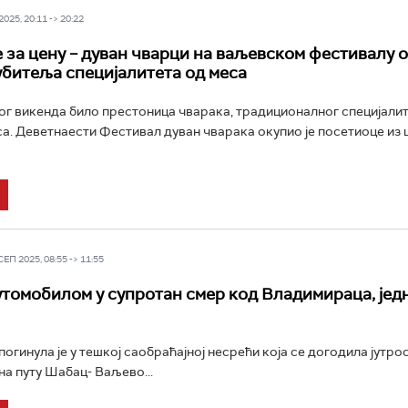
025, 20:11 -> 20:22
е за цену – дуван чварци на ваљевском фестивалу 
битеља специјалитета од меса
ог викенда било престоница чварака, традиционалног специјали
а. Деветнаести Фестивал дуван чварака окупио је посетиоце из 
П 2025, 08:55 -> 11:55
томобилом у супротан смер код Владимираца, јед
огинула је у тешкој саобраћајној несрећи која се догодила јутрос
на путу Шабац- Ваљево...