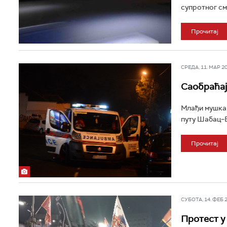
супротног сме
Прочитај
СРЕДА, 11. МАР 202
Саобраћај
Млађи мушкар
путу Шабац–В
Прочитај
СУБОТА, 14. ФЕБ 20
Протест у