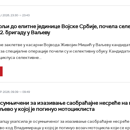
 2026, 23:30 -> 23:43
ољи до елитне јединице Војске Србије, почела сел
2. бригаду у Ваљеву
е заклетве у касарни Војвода Живојин Мишић у Ваљеву кандидат
у за специјалне операције почели су и селективну обуку. Кандидат
циклуса селективне...
 2026, 09:39 -> 09:49
сумњичени за изазивање саобраћајне несреће на 
ево у којој је погинуо мотоциклиста
апцу ухапсила је осумњиченог за изазивање саобраћајне несреће 
 код Владимираца у којој је погинуо возач мотоцикла који се кр