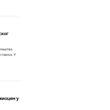
ског
илаштва
ставља. У
жиоцем у