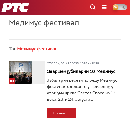
РТС
Медимус фестивал
Таг:
Медимус фестивал
УТОРАК, 26. АВГ 2025, 10:32 -> 10:38
Завршен јубиларни 10. Медимус
Јубиларни десети по реду Медимус
фестивал одржан је у Призрену, у
атријуму цркве Светог Спаса из 14.
века, 23. и 24. августа...
Прочитај