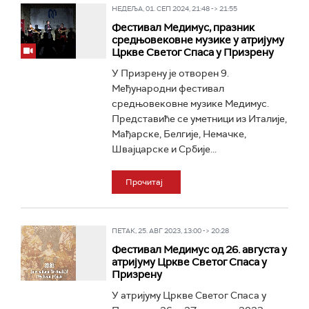
НЕДЕЉА, 01. СЕП 2024, 21:48 -> 21:55
Фестивал Медимус, празник
средњовековне музике у атријуму
Цркве Светог Спаса у Призрену
У Призрену је отворен 9.
Међународни фестивал
средњовековне музике Медимус.
Представиће се уметници из Италије,
Мађарске, Белгије, Немачке,
Швајцарске и Србије...
Прочитај
ПЕТАК, 25. АВГ 2023, 13:00 -> 20:28
Фестивал Медимус од 26. августа у
атријуму Цркве Светог Спаса у
Призрену
У атријуму Цркве Светог Спаса у