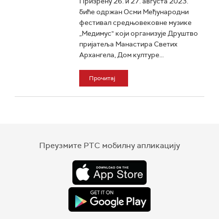
Призрену 26. и 27. августа 2023.
биће одржан Осми Међународни
фестивал средњовековне музике
„Медимус" који организује Друштво
пријатеља Манастира Светих
Архангела, Дом културе...
Прочитај
Преузмите РТС мобилну апликацију