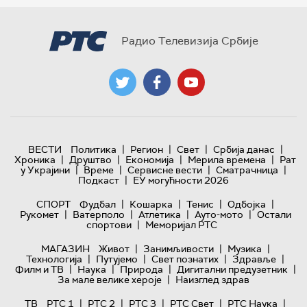
Радио Телевизија Србије
|
|
|
|
ВЕСТИ
Политика
Регион
Свет
Србија данас
|
|
|
|
Хроника
Друштво
Економија
Мерила времена
Рат
|
|
|
|
у Украјини
Време
Сервисне вести
Сматрачница
|
Подкаст
ЕУ могућности 2026
|
|
|
|
СПОРТ
Фудбал
Кошарка
Тенис
Одбојка
|
|
|
|
Рукомет
Ватерполо
Атлетика
Ауто-мото
Остали
|
спортови
Меморијал РТС
|
|
|
МАГАЗИН
Живот
Занимљивости
Музика
|
|
|
|
Технологијa
Путујемо
Свет познатих
Здравље
|
|
|
|
Филм и ТВ
Наука
Природа
Дигитални предузетник
|
За мале велике хероје
Наизглед здрав
|
|
|
|
|
ТВ
РТС 1
РТС 2
РТС 3
РТС Свет
РТС Наука