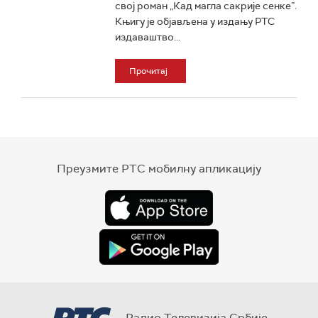
свој роман „Кад магла сакрије сенке”.
Књигу је објављена у издању РТС
издаваштво...
Прочитај
Преузмите РТС мобилну апликацију
Радио Телевизија Србије