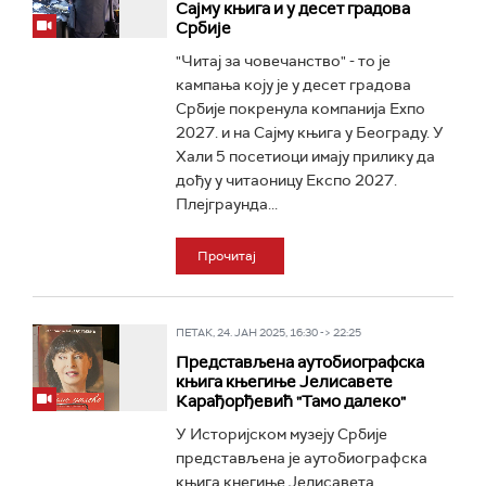
Сајму књига и у десет градова
Србије
"Читај за човечанство" - то је
кампања коју је у десет градова
Србије покренула компанија Еxпо
2027. и на Сајму књига у Београду. У
Хали 5 посетиоци имају прилику да
дођу у читаоницу Експо 2027.
Плејграунда...
Прочитај
ПЕТАК, 24. ЈАН 2025, 16:30 -> 22:25
Представљена аутобиографска
књига књегиње Јелисавете
Карађорђевић "Тамо далеко"
У Историјском музеју Србије
представљена је аутобиографска
књига кнегиње Јелисавета