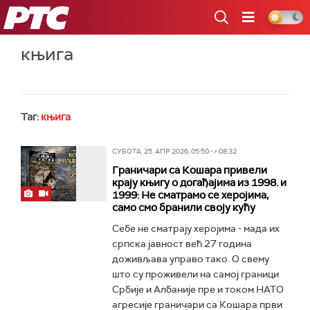
РТС
књига
Таг:
књига
СУБОТА, 25. АПР 2026, 05:50 -> 08:32
Граничари са Кошара привели
крају књигу о догађајима из 1998. и
1999: Не сматрамо се херојима,
само смо бранили своју кућу
Себе не сматрају херојима - мада их
српска јавност већ 27 година
доживљава управо тако. О свему
што су проживели на самој граници
Србије и Албаније пре и током НАТО
агресије граничари са Кошара први