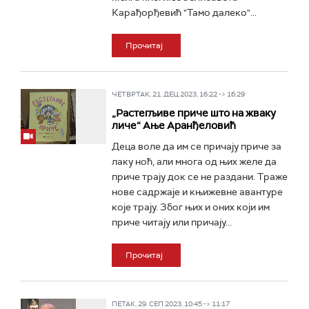
Карађорђевић "Тамо далеко"...
Прочитај
ЧЕТВРТАК, 21. ДЕЦ 2023, 16:22 -> 16:29
„Растегљиве приче што на жваку
личе“ Ање Аранђеловић
Деца воле да им се причају приче за
лаку ноћ, али многа од њих желе да
приче трају док се не раздани. Траже
нове садржаје и књижевне авантуре
које трају. Због њих и оних који им
приче читају или причају...
Прочитај
ПЕТАК, 29. СЕП 2023, 10:45 -> 11:17