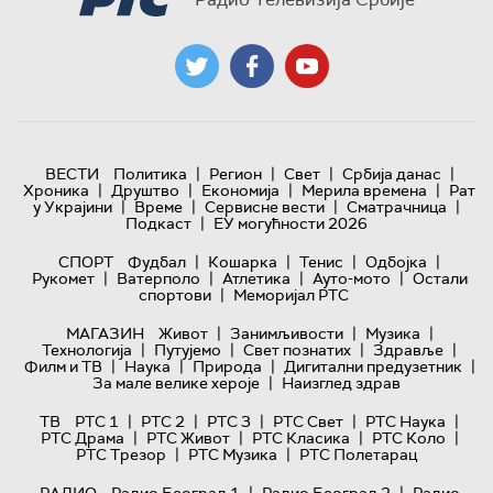
|
|
|
|
ВЕСТИ
Политика
Регион
Свет
Србија данас
|
|
|
|
Хроника
Друштво
Економија
Мерила времена
Рат
|
|
|
|
у Украјини
Време
Сервисне вести
Сматрачница
|
Подкаст
ЕУ могућности 2026
|
|
|
|
СПОРТ
Фудбал
Кошарка
Тенис
Одбојка
|
|
|
|
Рукомет
Ватерполо
Атлетика
Ауто-мото
Остали
|
спортови
Меморијал РТС
|
|
|
МАГАЗИН
Живот
Занимљивости
Музика
|
|
|
|
Технологијa
Путујемо
Свет познатих
Здравље
|
|
|
|
Филм и ТВ
Наука
Природа
Дигитални предузетник
|
За мале велике хероје
Наизглед здрав
|
|
|
|
|
ТВ
РТС 1
РТС 2
РТС 3
РТС Свет
РТС Наука
|
|
|
|
РТС Драма
РТС Живот
РТС Класика
РТС Коло
|
|
РТС Трезор
РТС Музика
РТС Полетарац