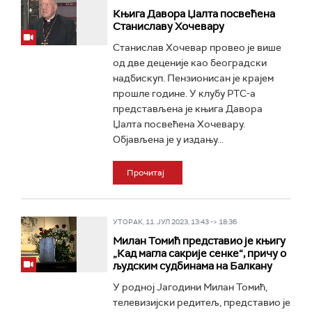
Књига Давора Џалта посвећена
Станиславу Хочевару
Станислав Хочевар провео је више
од две деценије као београдски
надбискуп. Пензионисан је крајем
прошле године. У клубу РТС-а
представљена је књига Давора
Џалта посвећена Хочевару.
Објављена је у издању...
Прочитај
УТОРАК, 11. ЈУЛ 2023, 13:43 -> 18:36
Милан Томић представио је књигу
„Кад магла сакрије сенке“, причу о
људским судбинама на Балкану
У родној Јагодини Милан Томић,
телевизијски редитељ, представио је