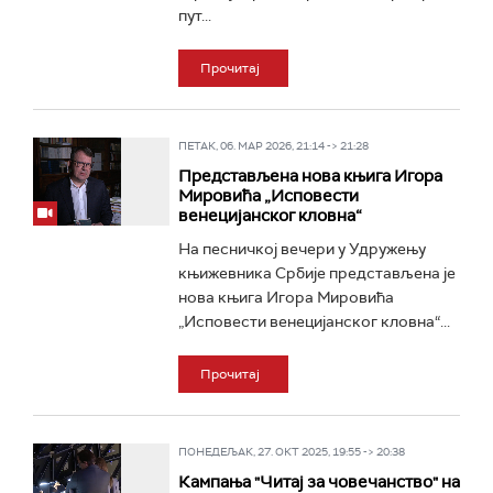
пут...
Прочитај
ПЕТАК, 06. МАР 2026, 21:14 -> 21:28
Представљена нова књига Игора
Мировића „Исповести
венецијанског кловна“
На песничкој вечери у Удружењу
књижевника Србије представљена је
нова књига Игора Мировића
„Исповести венецијанског кловна“...
Прочитај
ПОНЕДЕЉАК, 27. ОКТ 2025, 19:55 -> 20:38
Кампања "Читај за човечанство" на