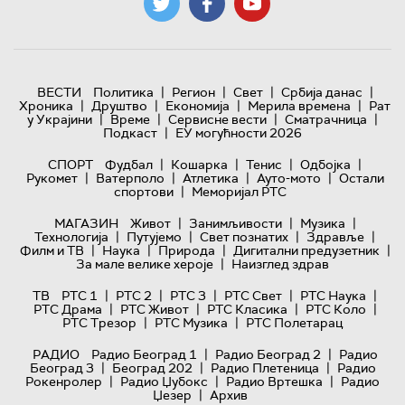
|
|
|
|
ВЕСТИ
Политика
Регион
Свет
Србија данас
|
|
|
|
Хроника
Друштво
Економија
Мерила времена
Рат
|
|
|
|
у Украјини
Време
Сервисне вести
Сматрачница
|
Подкаст
ЕУ могућности 2026
|
|
|
|
СПОРТ
Фудбал
Кошарка
Тенис
Одбојка
|
|
|
|
Рукомет
Ватерполо
Атлетика
Ауто-мото
Остали
|
спортови
Меморијал РТС
|
|
|
МАГАЗИН
Живот
Занимљивости
Музика
|
|
|
|
Технологијa
Путујемо
Свет познатих
Здравље
|
|
|
|
Филм и ТВ
Наука
Природа
Дигитални предузетник
|
За мале велике хероје
Наизглед здрав
|
|
|
|
|
ТВ
РТС 1
РТС 2
РТС 3
РТС Свет
РТС Наука
|
|
|
|
РТС Драма
РТС Живот
РТС Класика
РТС Коло
|
|
РТС Трезор
РТС Музика
РТС Полетарац
|
|
РАДИО
Радио Београд 1
Радио Београд 2
Радио
|
|
|
Београд 3
Београд 202
Радио Плетеница
Радио
|
|
|
Рокенролер
Радио Џубокс
Радио Вртешка
Радио
|
Џезер
Архив