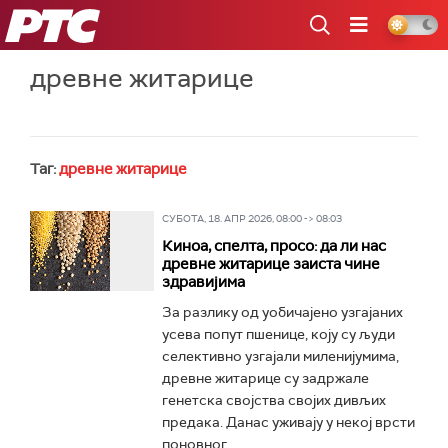
РТС
древне житарице
Таг:
древне житарице
СУБОТА, 18. АПР 2026, 08:00 -> 08:03
Киноа, спелта, просо: да ли нас
древне житарице заиста чине
здравијима
За разлику од уобичајено узгајаних
усева попут пшенице, коју су људи
селективно узгајали миленијумима,
древне житарице су задржале
генетска својства својих дивљих
предака. Данас уживају у некој врсти
поновног...