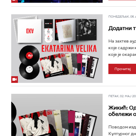
ПОНЕДЕЉАК, 06. АП
Додатни т
На захтев ау
које садржи 
које је окар
Прочитај
ПЕТАК, 02. МАЈ 202
Жикић: Од
обележи 
Поводом изда
Културног дн