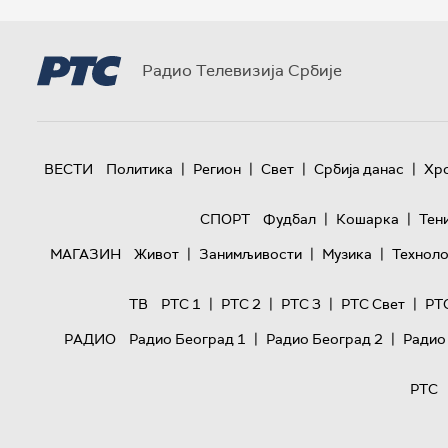
Радио Телевизија Србије
|
|
|
|
ВЕСТИ
Политика
Регион
Свет
Србија данас
Хр
|
|
СПОРТ
Фудбал
Кошарка
Тен
|
|
|
МАГАЗИН
Живот
Занимљивости
Музика
Техноло
|
|
|
|
ТВ
РТС 1
РТС 2
РТС 3
РТС Свет
РТ
|
|
РАДИО
Радио Београд 1
Радио Београд 2
Радио
РТС