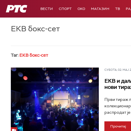
РТС
ВЕСТИ
СПОРТ
OKO
МАГАЗИН
ТВ
Р
ЕКВ бокс-сет
Таг:
ЕКВ бокс-сет
СУБОТА, 02. МАЈ 20
ЕКВ и даљ
нови тира
Први тираж л
колекционарс
распродат је
Прочитај