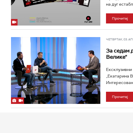
на дуг естаб
Прочитај
ЧЕТВРТАК, 03. АПР
За седам 
Велике“
Ексклузивни 
„Екатарина Ве
Интересовање
Прочитај