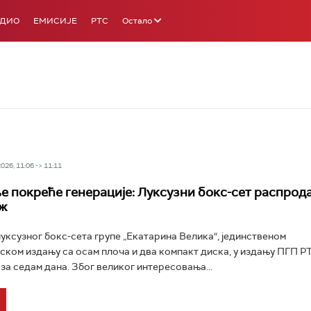
АДИО
ЕМИСИЈЕ
РТС
Остало
26, 11:06 -> 11:11
е покреће генерације: Луксузни бокс-сет распрода
ж
уксузног бокс-сета групе „Екатарина Велика“, јединственом
ком издању са осам плоча и два компакт диска, у издању ПГП РТ
 за седам дана. Због великог интересовања...