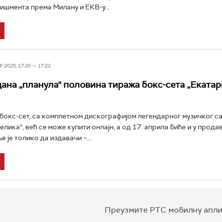
лишмента према Милану и ЕКВ-у...
 2025, 17:20 -> 17:22
дана „планула“ половина тиража бокс-сета „Еката
бокс-сет, са комплетном дискографијом легендарног музичког с
лика“, већ се може купити онлајн, а од 17. априла биће и у прода
 је толико да издавачи –...
Преузмите РТС мобилну апли