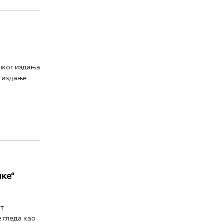
ичког издања
, издање
ике“
ст
 гледа као