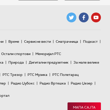
|
|
|
|
|
ни
Време
Сервисне вести
Сматрачница
Подкаст
|
Остали спортови
Меморијал РТС
|
|
|
ка
Природа
Дигитални предузетник
За мале велике
|
|
|
РТС Трезор
РТС Музика
РТС Полетарац
|
|
|
|
лер
Радио Џубокс
Радио Вртешка
Радио Џезер
ортал
МАПА САЈТА