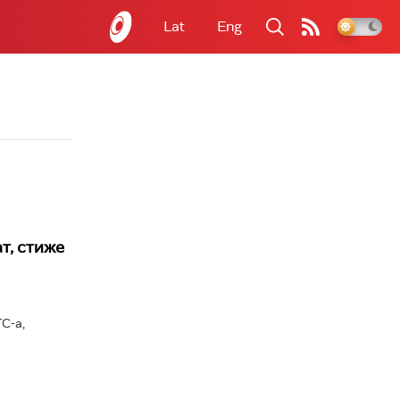
Lat
Eng
т, стиже
С-а,