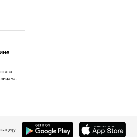
рине
астава
вницама.
кацију