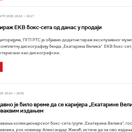
Р 2026, 16:32 -> 19:17
ираж ЕКВ бокс-сета од данас у продаји
диторијума, ПГП РТС је објавио додатни тираж ексклузивног муз
комплетну дискографију бенда „Екатарина Велика“. ЕКВ бокс-сет
актерисано као дискографски...
5, 16:24 -> 16:50
авно је било време да се каријера „Екатарине Вел
оваквим издањем
вања колекционарског бокс-сета групе „Екатерина Велика“, го
евника, рок новинар Александар Жикић, истиче да на ово издање