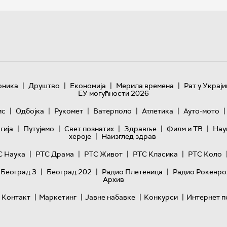
|
|
|
|
оника
Друштво
Економија
Мерила времена
Рат у Украји
ЕУ могућности 2026
|
|
|
|
|
|
ис
Одбојка
Рукомет
Ватерполо
Атлетика
Ауто-мото
|
|
|
|
|
гијa
Путујемо
Свет познатих
Здравље
Филм и ТВ
Нау
|
хероје
Наизглед здрав
|
|
|
|
С Наука
РТС Драма
РТС Живот
РТС Класика
РТС Коло
|
|
|
 Београд 3
Београд 202
Радио Плетеница
Радио Рокенро
Архив
|
|
|
|
Контакт
Маркетинг
Јавне набавке
Конкурси
Интернет п