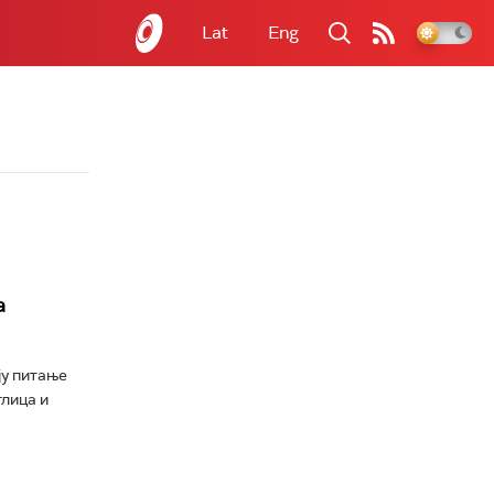
Lat
Eng
а
ју питање
лица и