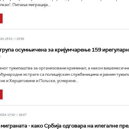
кан". Питање миграција...
4, 15:51 -> 15:59
група осумњичена за кријумчарење 159 ирегуларн
а
вног тужилаштва за организовани криминал, а након вишемесечн
еђународне истраге са полицијским службеницима и јавним тужи
не и Херцеговине и Пољске, усмерене...
24, 17:42 -> 18:37
 миграната - како Србија одговара на илегалне пр