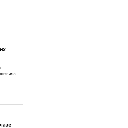
их
е
лаштвима
елазе