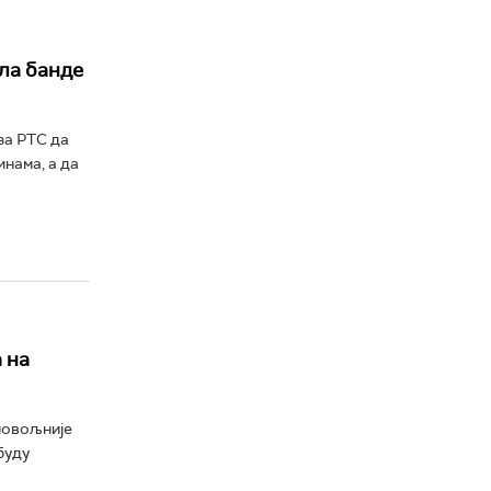
ла банде
за РТС да
нама, а да
 на
повољније
буду