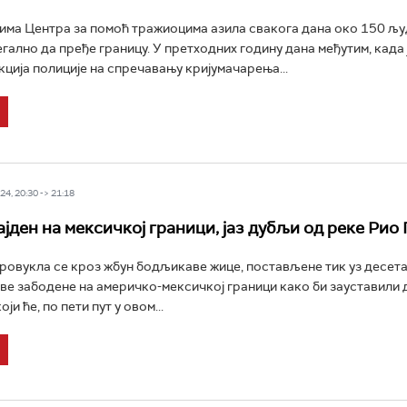
ма Центра за помоћ тражиоцима азила свакога дана око 150 љу
гално да пређе границу. У претходних годину дана међутим, када 
кција полиције на спречавању кријумачарења...
4, 20:30 -> 21:18
ајден на мексичкој граници, јаз дубљи од реке Рио
ровукла се кроз жбун бодљикаве жице, постављене тик уз десет
ве забодене на америчко-мексичкој граници како би зауставили 
ји ће, по пети пут у овом...