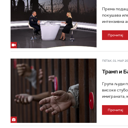
Према подаци
покушава иле
интензивна а
Прочитај
ПЕТАК, 01. МАР 202
Трамп и Б
Група људи п
високе стубо
имиграната, ко
Прочитај