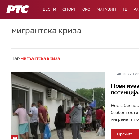
РТС
ВЕСТИ
СПОРТ
OKO
МАГАЗИН
ТВ
Р
мигрантска криза
Таг:
мигрантска криза
ПЕТАК, 26. ЈУН 202
Нови изазо
потенција
Нестабилност
безбедности 
миграната по
Прочитај