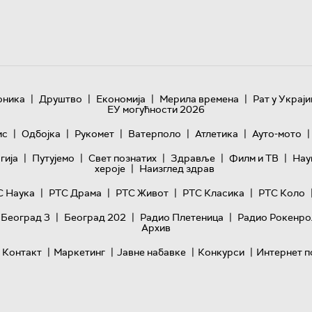
|
|
|
|
оника
Друштво
Економија
Мерила времена
Рат у Украји
ЕУ могућности 2026
|
|
|
|
|
|
ис
Одбојка
Рукомет
Ватерполо
Атлетика
Ауто-мото
|
|
|
|
|
гијa
Путујемо
Свет познатих
Здравље
Филм и ТВ
Нау
|
хероје
Наизглед здрав
|
|
|
|
С Наука
РТС Драма
РТС Живот
РТС Класика
РТС Коло
|
|
|
 Београд 3
Београд 202
Радио Плетеница
Радио Рокенро
Архив
|
|
|
|
Контакт
Маркетинг
Јавне набавке
Конкурси
Интернет п