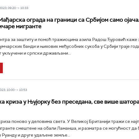
23, 09:20 -> 10:33
Мађарска ограда на граници са Србијом само ојача
умчаре мигранте
тра за заштиту и помоћ тражиоцима азила Радош Ђуровић каже 
умчарских банди и њихових међусобних сукоба у Србији траје годи
т укључени и српски држављани...
23, 10:00 -> 10:53
а криза у Њујорку без преседана, све више шатора
риза поново у деловима света. У Великој Британији тражи се нај
гранте смештене на обали Ламанша, и разматра се могућност да 
 Руанду и друге удаљене земље...