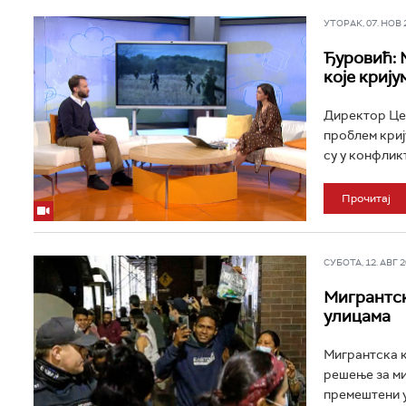
УТОРАК, 07. НОВ 20
Ђуровић: 
које криј
Директор Цен
проблем криј
су у конфлик
Прочитај
СУБОТА, 12. АВГ 20
Мигрантск
улицама
Мигрантска к
решење за ми
премештени у