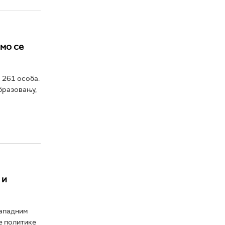
смо се
 261 особа.
бразовању,
 и
Западним
е политике