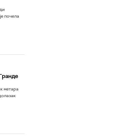
ди
је почела
 Гранде
ак метара
долазак