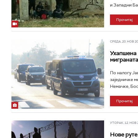
и Западни Бал
Прочитај
СРЕДА, 20. НОВ 202
Ухапшена 
мигранат
По налогу Ја
заједничке м
Немачке, Бос
Прочитај
УТОРАК, 12. НОВ 20
Нове руте