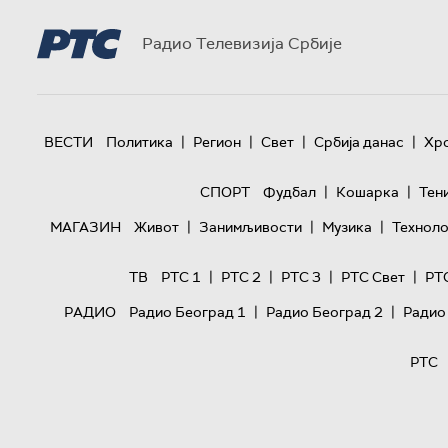
Радио Телевизија Србије
|
|
|
|
ВЕСТИ
Политика
Регион
Свет
Србија данас
Хр
|
|
СПОРТ
Фудбал
Кошарка
Тен
|
|
|
МАГАЗИН
Живот
Занимљивости
Музика
Техноло
|
|
|
|
ТВ
РТС 1
РТС 2
РТС 3
РТС Свет
РТ
|
|
РАДИО
Радио Београд 1
Радио Београд 2
Радио
РТС