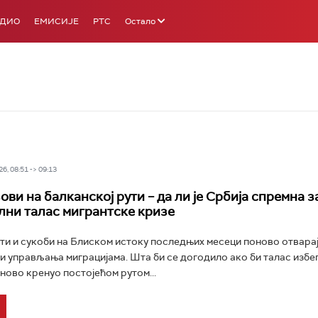
АДИО
ЕМИСИЈЕ
РТС
Остало
6, 08:51 -> 09:13
ви на балканској рути – да ли је Србија спремна з
лни талас мигрантске кризе
и и сукоби на Блиском истоку последњих месеци поново отвара
и управљања миграцијама. Шта би се догодило ако би талас избег
ново кренуо постојећом рутом...