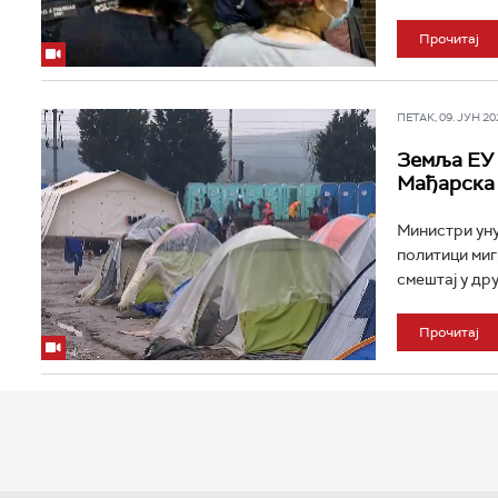
Прочитај
ПЕТАК, 09. ЈУН 202
Земља ЕУ 
Мађарска 
Министри уну
политици миг
смештај у др
Прочитај