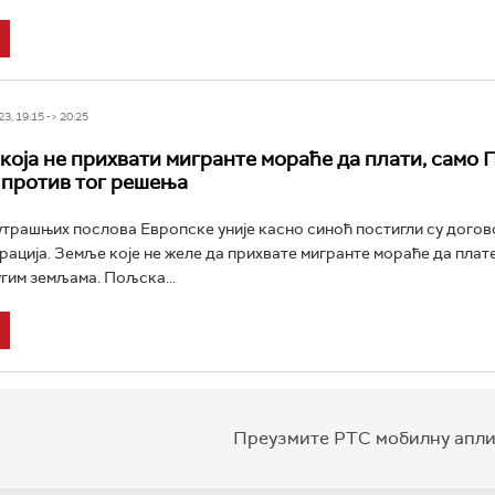
3, 19:15 -> 20:25
која не прихвати мигранте мораће да плати, само 
против тог решења
трашњих послова Европске уније касно синоћ постигли су догов
рација. Земље које не желе да прихвате мигранте мораће да плат
угим земљама. Пољска...
Преузмите РТС мобилну апли