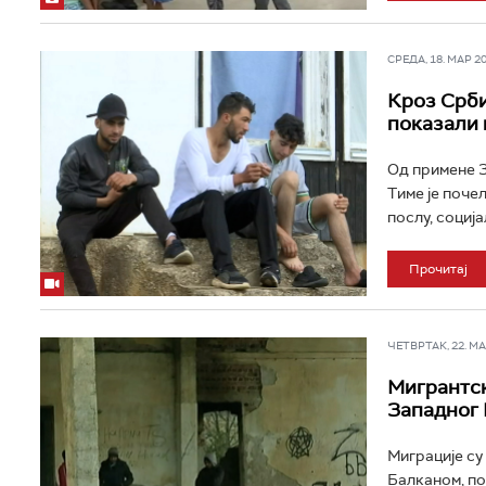
СРЕДА, 18. МАР 202
Кроз Срби
показали 
Од примене З
Тиме је поче
послу, соција
Прочитај
ЧЕТВРТАК, 22. МАЈ
Мигрантск
Западног
Миграције су
Балканом, по