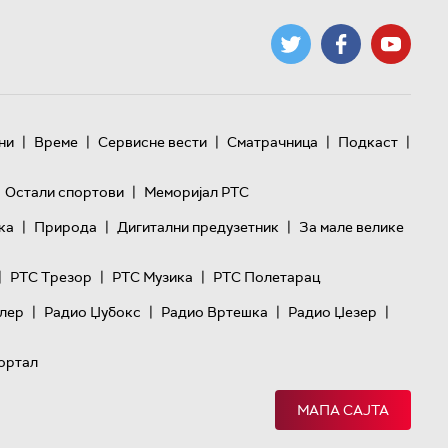
|
|
|
|
|
ни
Време
Сервисне вести
Сматрачница
Подкаст
|
Остали спортови
Меморијал РТС
|
|
|
ка
Природа
Дигитални предузетник
За мале велике
|
|
|
РТС Трезор
РТС Музика
РТС Полетарац
|
|
|
|
лер
Радио Џубокс
Радио Вртешка
Радио Џезер
ортал
МАПА САЈТА