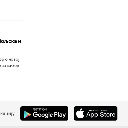
Пољска и
ор о новој
е за њихов
кацију