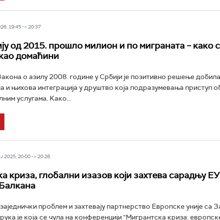
6, 19:45 -> 20:37
ју од 2015. прошло милион и по миграната – како 
као домаћини
акона о азилу 2008. године у Србији је позитивно решење добила
ла и њихова интеграција у друштво која подразумевања приступ о
лним услугама. Kако...
 2025, 20:00 -> 20:26
а криза, глобални изазов који захтева сарадњу ЕУ
 Балкана
 заједнички проблем и захтевају партнерство Европске уније са 
рука је која се чула на конференцији "Мигрантска криза: европск