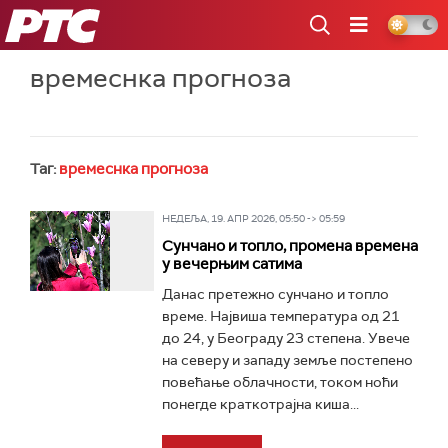
РТС
времеснка прогноза
Таг:
времеснка прогноза
НЕДЕЉА, 19. АПР 2026, 05:50 -> 05:59
Сунчано и топло, промена времена
у вечерњим сатима
Данас претежно сунчано и топло
време. Највиша температура од 21
до 24, у Београду 23 степена. Увече
на северу и западу земље постепено
повећање облачности, током ноћи
понегде краткотрајна киша...