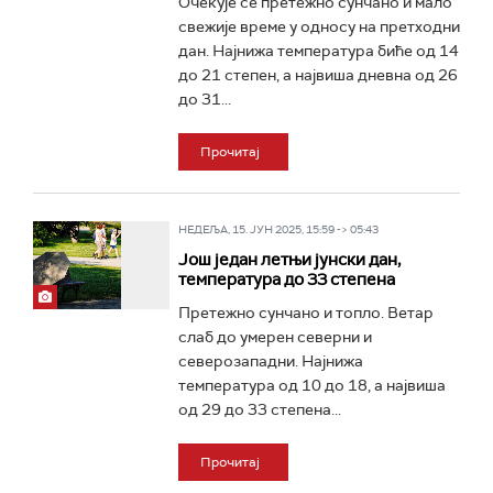
Очекује се претежно сунчано и мало
свежије време у односу на претходни
дан. Најнижа температура биће од 14
до 21 степен, а највиша дневна од 26
до 31...
Прочитај
НЕДЕЉА, 15. ЈУН 2025, 15:59 -> 05:43
Још један летњи јунски дан,
температура до 33 степена
Претежно сунчано и топло. Ветар
слаб до умерен северни и
северозападни. Најнижа
температура од 10 до 18, а највиша
од 29 до 33 степена...
Прочитај