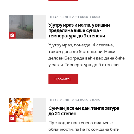
ПЕТАК, 13. ДЕЦ 2024, 06:00 -> 06:03
Ујутру мраз и магла, у вишим
пределима више сунца -
температура до 9 степени
Ујутру мраз, понегде -4 степена,
током дана до 9 степњени. Нижи
делови Београда већи део дана биће
у магли. Температура до 5 степени...
Прочитај
ПЕТАК, 25. ОКТ 2024, 05:55 -> 07:05
Сунчан јесењи дан, температура
до 21 степен
Пре подне постепено смањење
облачности, па ће током дана бити