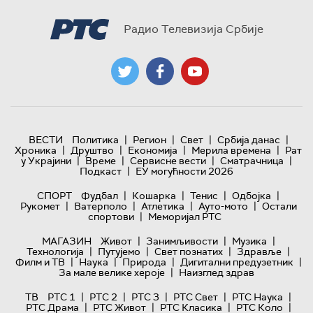
Радио Телевизија Србије
|
|
|
|
ВЕСТИ
Политика
Регион
Свет
Србија данас
|
|
|
|
Хроника
Друштво
Економија
Мерила времена
Рат
|
|
|
|
у Украјини
Време
Сервисне вести
Сматрачница
|
Подкаст
ЕУ могућности 2026
|
|
|
|
СПОРТ
Фудбал
Кошарка
Тенис
Одбојка
|
|
|
|
Рукомет
Ватерполо
Атлетика
Ауто-мото
Остали
|
спортови
Меморијал РТС
|
|
|
МАГАЗИН
Живот
Занимљивости
Музика
|
|
|
|
Технологијa
Путујемо
Свет познатих
Здравље
|
|
|
|
Филм и ТВ
Наука
Природа
Дигитални предузетник
|
За мале велике хероје
Наизглед здрав
|
|
|
|
|
ТВ
РТС 1
РТС 2
РТС 3
РТС Свет
РТС Наука
|
|
|
|
РТС Драма
РТС Живот
РТС Класика
РТС Коло