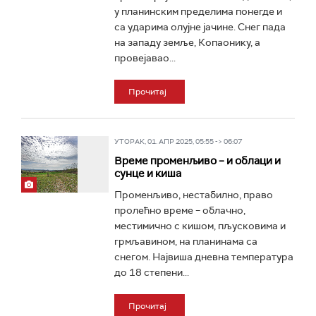
у планинским пределима понегде и
са ударима олујне јачине. Снег пада
на западу земље, Копаонику, а
провејавао...
Прочитај
УТОРАК, 01. АПР 2025, 05:55 -> 06:07
Време променљиво – и облаци и
сунце и киша
Променљиво, нестабилно, право
пролећно време – облачно,
местимично с кишом, пљусковима и
грмљавином, на планинама са
снегом. Највиша дневна температура
до 18 степени...
Прочитај