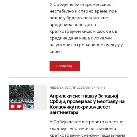
У Србији ће бити променљиво,
нестабилно и спарно време, пре
подне у брдско-планинским
пределима понегде са
краткотрајном кишом, док се од
средине дана киша и локални
пљускови са грмљавином очекују у
свим...
Прочитај
НЕДЕЉА, 06. АПР 2025, 05:49 -> 14:46
Априлски снег пада у Западној
Србији, провејавао у Београду, на
Копаонику покривач десет
центиметара
У Србији данас ветровито и осетно
хладније, местимично с кишом и
краткотрајним снежним падавинама,