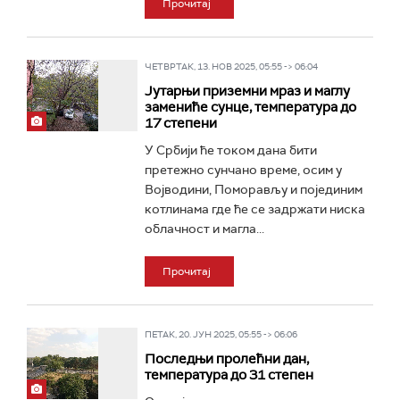
Прочитај
ЧЕТВРТАК, 13. НОВ 2025, 05:55 -> 06:04
Јутарњи приземни мраз и маглу
замениће сунце, температура до
17 степени
У Србији ће током дана бити
претежно сунчано време, осим у
Војводини, Поморављу и појединим
котлинама где ће се задржати ниска
облачност и магла...
Прочитај
ПЕТАК, 20. ЈУН 2025, 05:55 -> 06:06
Последњи пролећни дан,
температура до 31 степен