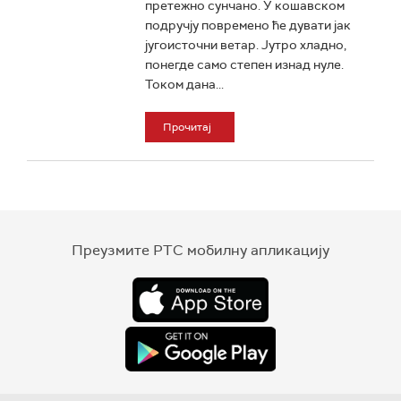
претежно сунчано. У кошавском
подручју повремено ће дувати јак
југоисточни ветар. Јутро хладно,
понегде само степен изнад нуле.
Током дана...
Прочитај
Преузмите РТС мобилну апликацију