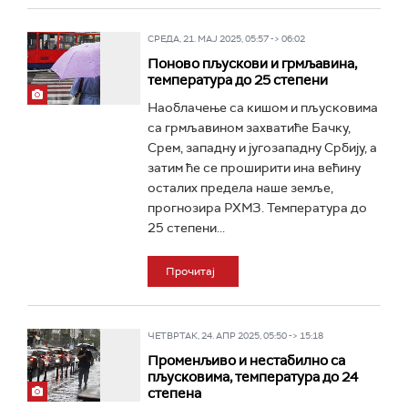
СРЕДА, 21. МАЈ 2025, 05:57 -> 06:02
Поново пљускови и грмљавина,
температура до 25 степени
Наоблачење са кишом и пљусковима
са грмљавином захватиће Бачку,
Срем, западну и југозападну Србију, а
затим ће се проширити ина већину
осталих предела наше земље,
прогнозира РХМЗ. Температура до
25 степени...
Прочитај
ЧЕТВРТАК, 24. АПР 2025, 05:50 -> 15:18
Променљиво и нестабилно са
пљусковима, температура до 24
степена