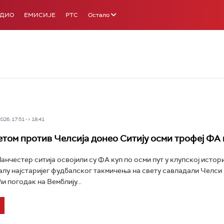
АДИО
ЕМИСИЈЕ
РТС
Остало
26, 17:51 -> 18:41
том против Челсија донео Ситију осми трофеј ФА 
нчестер ситија освојили су ФА куп по осми пут у клупској истори
налу најстаријег фудбалског такмичења на свету савладали Челси
ћи погодак на Вемблију...