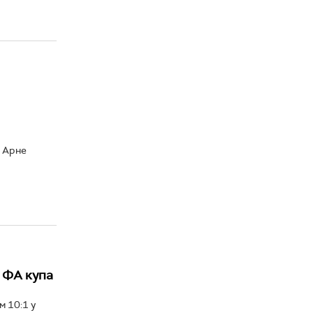
а Арне
 ФА купа
 10:1 у