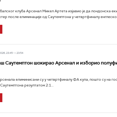
е
алског клуба Арсенал Микел Артета изјавио је да лондонска ек
тер после елиминације од Саутемптона у четвртфиналу енглеског
26, 23:45 -> 23:54
ш Саутемптон шокирао Арсенал и изборио полуф
сенала елиминисани су у четвртфиналу ФА купа, пошто су на го
Саутемптона резултатом 2:1...