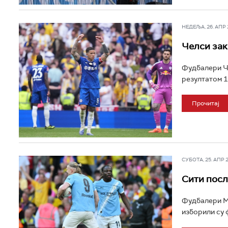
НЕДЕЉА, 26. АПР 2
Челси зак
Фудбалери Че
резултатом 1:
Прочитај
СУБОТА, 25. АПР 20
Сити посл
Фудбалери Ма
изборили су 