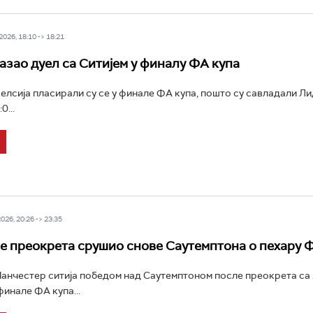
026, 18:10 -> 18:21
азао дуел са Ситијем у финалу ФА купа
лсија пласирали су се у финале ФА купа, пошто су савладали Ли
0...
26, 20:26 -> 23:35
е преокрета срушио снове Саутемптона о пехару 
нчестер ситија победом над Саутемптоном после преокрета са 
финале ФА купа...