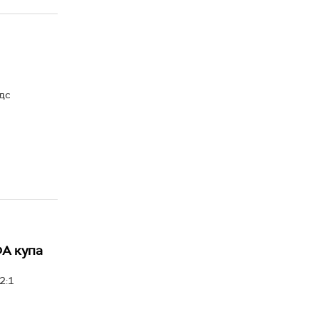
дс
ФА купа
2:1