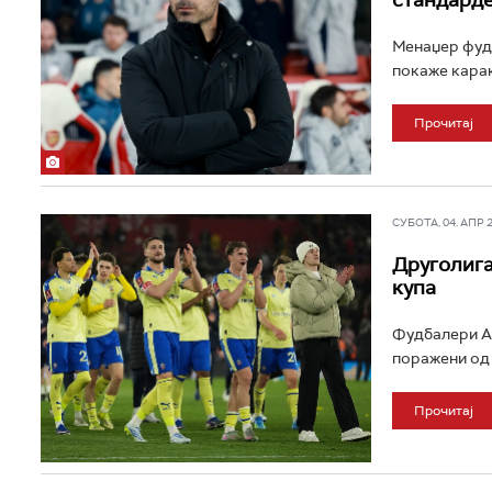
стандард
Менаџер фудб
покаже карак
Прочитај
СУБОТА, 04. АПР 20
Друголига
купа
Фудбалери Ар
поражени од 
Прочитај