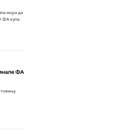
ипа мора да
 ФА купа...
инале ФА
стовању