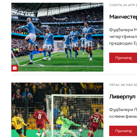
СУБОТА, 04. АПР 20
Манчестер
Фудбалери Ма
четвртфиналу
предводио Ер
Прочитај
ПЕТАК, 06. МАР 202
Ливерпул 
Фудбалери Ли
осмини финал
Прочитај