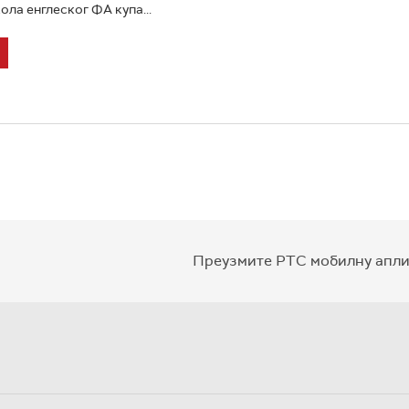
ола енглеског ФА купа...
Преузмите РТС мобилну апли