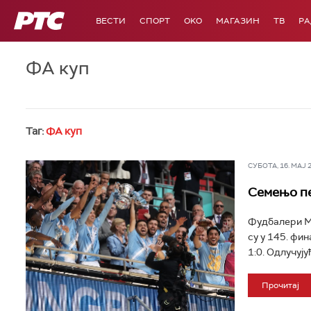
РТС
ВЕСТИ
СПОРТ
OKO
МАГАЗИН
ТВ
Р
ФА куп
Таг:
ФА куп
СУБОТА, 16. МАЈ 20
Семењо пе
Фудбалери Ма
су у 145. фи
1:0. Одлучују
Прочитај