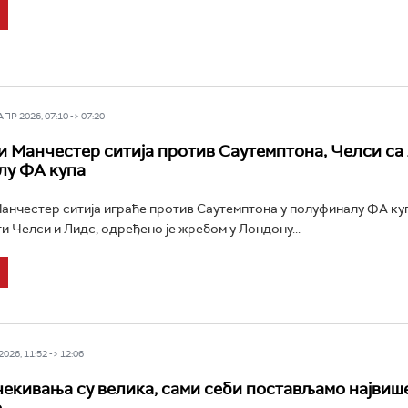
Р 2026, 07:10 -> 07:20
 Манчестер ситија против Саутемптона, Челси са
лу ФА купа
нчестер ситија играће против Саутемптона у полуфиналу ФА куп
и Челси и Лидс, одређено је жребом у Лондону...
026, 11:52 -> 12:06
чекивања су велика, сами себи постављамо највиш