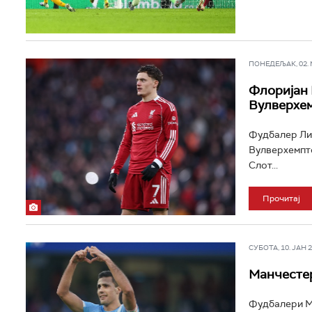
ПОНЕДЕЉАК, 02. МА
Флоријан 
Вулверхе
Фудбалер Ли
Вулверхемпто
Слот...
Прочитај
СУБОТА, 10. ЈАН 20
Манчестер
Фудбалери Ма