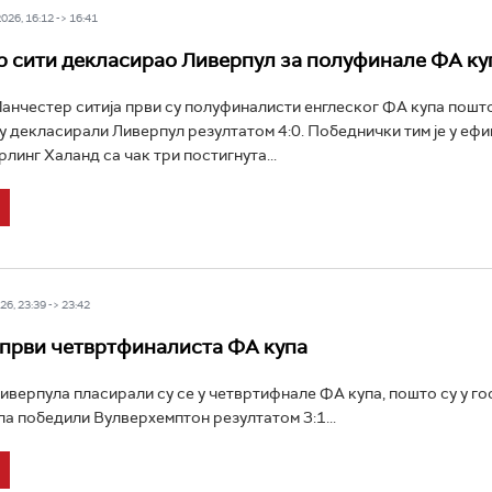
26, 16:12 -> 16:41
 сити декласирао Ливерпул за полуфинале ФА ку
нчестер ситија први су полуфиналисти енглеског ФА купа пошто
 декласирали Ливерпул резултатом 4:0. Победнички тим је у еф
линг Халанд са чак три постигнута...
6, 23:39 -> 23:42
први четвртфиналиста ФА купа
верпула пласирали су се у четвртифнале ФА купа, пошто су у го
а победили Вулверхемптон резултатом 3:1...