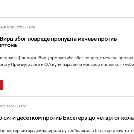
Р 2026, 17:52 -> 18:09
Вирц због повреде пропушта мечеве против
мптона
верпула Флоријан Вирц пропустиће због повреде мечеве против
на у Премијер лиги и ФА купу, изјавио је менаџер енглеског клуб
26, 18:00 -> 18:06
 сити десетком против Ексетера до четвртог кола
нчестер ситија декласирали су трећелигаша Ексетер резултатом