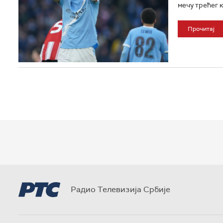
мечу трећег к
Прочитај
Радио Телевизија Србије