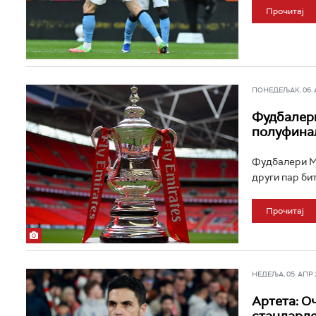
Прочитај
ПОНЕДЕЉАК, 06. АП
Фудбалери
полуфина
Фудбалери Ма
други пар бит
Прочитај
НЕДЕЉА, 05. АПР 2
Артета: О