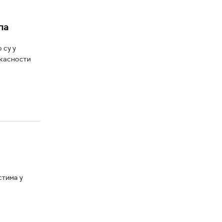
па
 су у
икасности
стима у