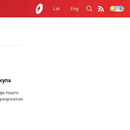
Lat
Eng
купа
ји, пошто
 резултатом