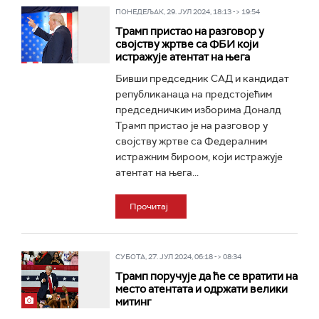
ПОНЕДЕЉАК, 29. ЈУЛ 2024, 18:13 -> 19:54
Трамп пристао на разговор у
својству жртве са ФБИ који
истражује атентат на њега
Бивши председник САД и кандидат
републиканаца на предстојећим
председничким изборима Доналд
Трамп пристао је на разговор у
својству жртве са Федералним
истражним бироом, који истражује
атентат на њега...
Прочитај
СУБОТА, 27. ЈУЛ 2024, 06:18 -> 08:34
Трамп поручује да ће се вратити на
место атентата и одржати велики
митинг