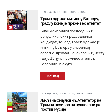
НЕДЕЉА, 06. ОКТ 2024, 08:27 -> 08:55
Трамп одржао митинг у Батлеру,
граду у коме је преживео атентат
Бивши амерички председник и
републикански председнички
кандидат Доналд Трамп одржао је
митинг у Батлеру у америчкој
савезној држави Пенсилванији, месту
где је 13. јула преживео атентат.
Говорник на скупу...
Прочитај
ПОНЕДЕЉАК, 16. СЕП 2024, 11:33 -> 12:30
Љиљана Смајловић: Атентатор на
Трампа позивао на нуклеарни рат
против Русије