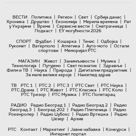
|
|
|
|
ВЕСТИ
Политика
Регион
Свет
Србија данас
|
|
|
|
Хроника
Друштво
Економија
Мерила времена
Рат
|
|
|
|
у Украјини
Време
Сервисне вести
Сматрачница
|
Подкаст
ЕУ могућности 2026
|
|
|
|
СПОРТ
Фудбал
Кошарка
Тенис
Одбојка
|
|
|
|
Рукомет
Ватерполо
Атлетика
Ауто-мото
Остали
|
спортови
Меморијал РТС
|
|
|
МАГАЗИН
Живот
Занимљивости
Музика
|
|
|
|
Технологијa
Путујемо
Свет познатих
Здравље
|
|
|
|
Филм и ТВ
Наука
Природа
Дигитални предузетник
|
За мале велике хероје
Наизглед здрав
|
|
|
|
|
ТВ
РТС 1
РТС 2
РТС 3
РТС Свет
РТС Наука
|
|
|
|
РТС Драма
РТС Живот
РТС Класика
РТС Коло
|
|
РТС Трезор
РТС Музика
РТС Полетарац
|
|
РАДИО
Радио Београд 1
Радио Београд 2
Радио
|
|
|
Београд 3
Београд 202
Радио Плетеница
Радио
|
|
|
Рокенролер
Радио Џубокс
Радио Вртешка
Радио
|
Џезер
Архив
|
|
|
|
РТС
Контакт
Маркетинг
Јавне набавке
Конкурси
Интернет портал