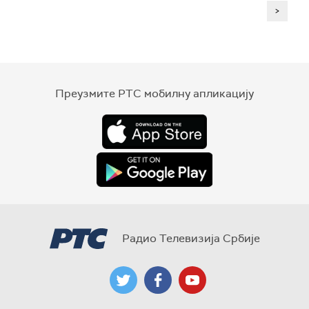
>
Преузмите РТС мобилну апликацију
Радио Телевизија Србије