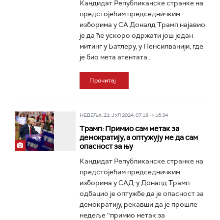
Кандидат Републиканске странке на
предстојећим председничким
изборима у СА Доналд Трамп најавио
је да ће ускоро одржати још један
митинг у Батлеру, у Пенсилванији, где
је био мета атентата...
Прочитај
НЕДЕЉА, 21. ЈУЛ 2024, 07:18 -> 16:34
Трамп: Примио сам метак за
демократију, а оптужују ме да сам
опасност за њу
Кандидат Републиканске странке на
предстојећим председничким
изборима у САД-у Доналд Трамп
одбацио је оптужбе да је опасност за
демократију, рекавши да је прошле
недеље ''примио метак за