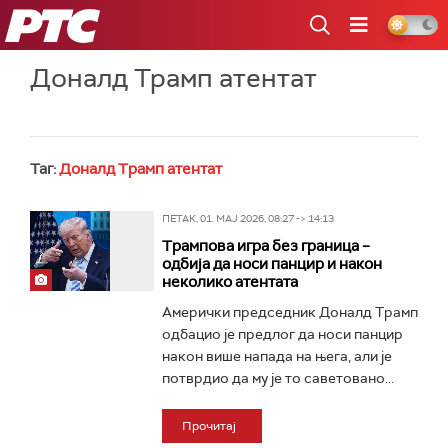
РТС
Доналд Трамп атентат
Таг:
Доналд Трамп атентат
ПЕТАК, 01. МАЈ 2026, 08:27 -> 14:13
Трампова игра без граница –
одбија да носи панцир и након
неколико атентата
Амерички председник Доналд Трамп
одбацио је предлог да носи панцир
након више напада на њега, али је
потврдио да му је то саветовано...
Прочитај