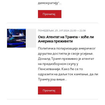
демократију''...
Прочитај
ПОНЕДЕЉАК, 15. ЈУЛ 2024, 21:00 -> 21:08
Око: Атентат на Трампа – хоће ли
Америка преживети
Политичка поларизација америчког
друштва достигла је своје усијање.
Доналд Трамп преживео је атентат
на предизборном скупу у
Пенсилванији. Како ће се то
одразити на даљи ток кампање, да ли
Трампу још више...
Прочитај