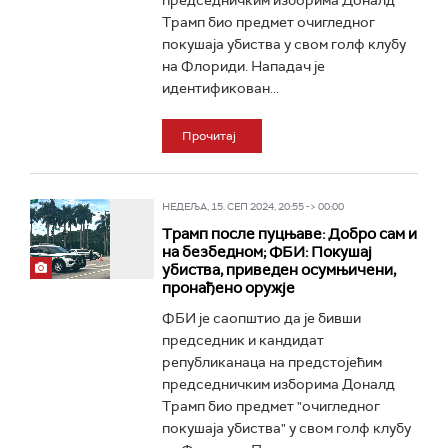
председничким изборима Доналд
Трамп био предмет очигледног
покушаја убиства у свом голф клубу
на Флориди. Нападач је
идентификован...
Прочитај
НЕДЕЉА, 15. СЕП 2024, 20:55 -> 00:00
Трамп после пуцњаве: Добро сам и
на безбедном; ФБИ: Покушај
убиства, приведен осумњичени,
пронађено оружје
ФБИ је саопштио да је бивши
председник и кандидат
републиканаца на предстојећим
председничким изборима Доналд
Трамп био предмет "очигледног
покушаја убиства" у свом голф клубу