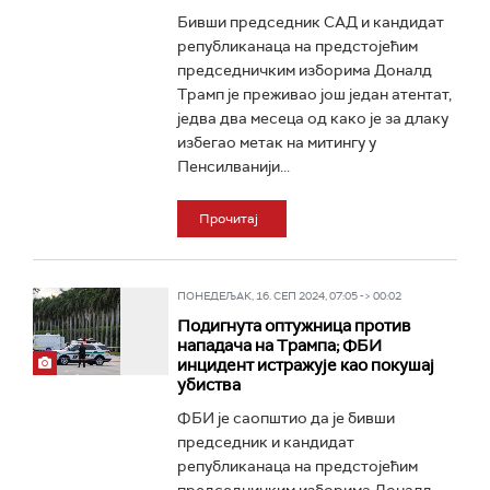
Бивши председник САД и кандидат
републиканаца на предстојећим
председничким изборима Доналд
Трaмп је преживао још један атентат,
једва два месеца од како је за длаку
избегао метак на митингу у
Пенсилванији...
Прочитај
ПОНЕДЕЉАК, 16. СЕП 2024, 07:05 -> 00:02
Подигнута оптужница против
нападача на Трампа; ФБИ
инцидент истражује као покушај
убиства
ФБИ је саопштио да је бивши
председник и кандидат
републиканаца на предстојећим