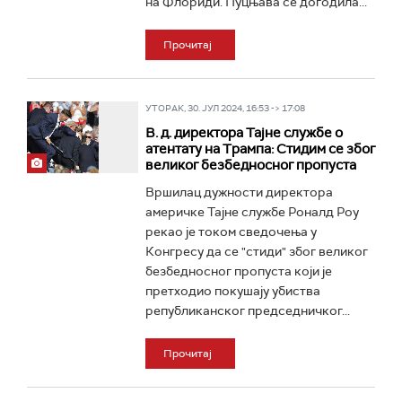
на Флориди. Пуцњава се догодила...
Прочитај
УТОРАК, 30. ЈУЛ 2024, 16:53 -> 17:08
В. д. директора Тајне службе о
атентату на Трампа: Стидим се због
великог безбедносног пропуста
Вршилац дужности директора
америчке Тајне службе Роналд Роу
рекао је током сведочења у
Конгресу да се "стиди" због великог
безбедносног пропуста који је
претходио покушају убиства
републиканског председничког...
Прочитај