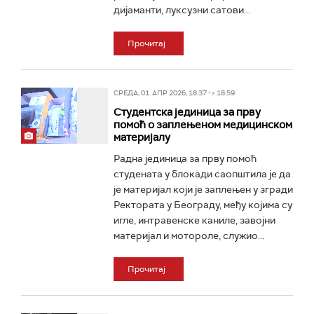
дијаманти, луксузни сатови...
Прочитај
СРЕДА, 01. АПР 2026, 18:37 -> 18:59
Студентска јединица за прву
помоћ о заплењеном медицинском
материјалу
Радна јединица за прву помоћ
студената у блокади саопштила је да
је материјал који је заплењен у згради
Ректората у Београду, међу којима су
игле, интравенске каниле, завојни
материјал и мотороле, служио...
Прочитај