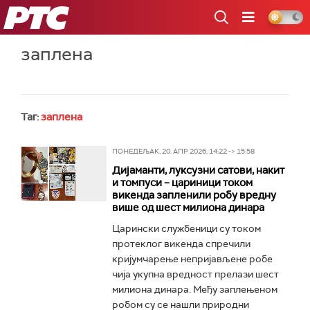
РТС
заплена
Таг:
заплена
ПОНЕДЕЉАК, 20. АПР 2026, 14:22 -> 15:58
Дијаманти, луксузни сатови, накит
и томпуси – цариници током
викенда запленили робу вредну
више од шест милиона динара
Царински службеници су током
протеклог викенда спречили
кријумчарење непријављене робе
чија укупна вредност прелази шест
милиона динара. Међу заплењеном
робом су се нашли природни