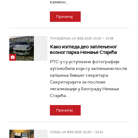
камион...
Прочитај
ПОНЕДЕЉАК, 24. ФЕБ 2025, 15:20 -> 15:38
Како изгледа део заплењеног
возног парка Немање Стајића
РТС-у су уступљене фотографије
аутомобила који су заплењени после
хапшења бившег секретара
Секретаријата за послове
легализације у Београду Немањe
Стајићa...
Прочитај
СРЕДА, 19. ФЕБ 2025, 22:29 -> 22:41