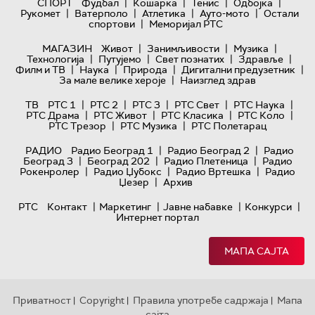
|
|
|
|
СПОРТ
Фудбал
Кошарка
Тенис
Одбојка
|
|
|
|
Рукомет
Ватерполо
Атлетика
Ауто-мото
Остали
|
спортови
Меморијал РТС
|
|
|
МАГАЗИН
Живот
Занимљивости
Музика
|
|
|
|
Технологијa
Путујемо
Свет познатих
Здравље
|
|
|
|
Филм и ТВ
Наука
Природа
Дигитални предузетник
|
За мале велике хероје
Наизглед здрав
|
|
|
|
|
ТВ
РТС 1
РТС 2
РТС 3
РТС Свет
РТС Наука
|
|
|
|
РТС Драма
РТС Живот
РТС Класика
РТС Коло
|
|
РТС Трезор
РТС Музика
РТС Полетарац
|
|
РАДИО
Радио Београд 1
Радио Београд 2
Радио
|
|
|
Београд 3
Београд 202
Радио Плетеница
Радио
|
|
|
Рокенролер
Радио Џубокс
Радио Вртешка
Радио
|
Џезер
Архив
|
|
|
|
РТС
Контакт
Маркетинг
Јавне набавке
Конкурси
Интернет портал
МАПА САЈТА
Приватност
Copyright
Правила употребе садржаја
Мапа
|
|
|
сајта