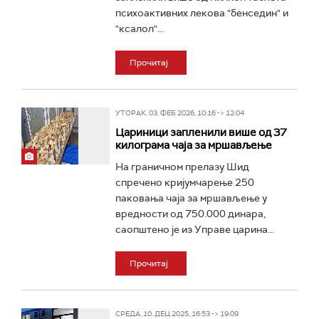
психоактивних лекова "бенседин" и
"ксалол"...
Прочитај
УТОРАК, 03. ФЕБ 2026, 10:16 -> 12:04
Цариници запленили више од 37
килограма чаја за мршављење
На граничном прелазу Шид
спречено кријумчарење 250
паковања чаја за мршављење у
вредности од 750.000 динара,
саопштено је из Управе царина...
Прочитај
СРЕДА, 10. ДЕЦ 2025, 16:53 -> 19:09