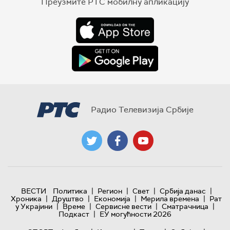
Преузмите РТС мобилну апликацију
Радио Телевизија Србије
|
|
|
|
ВЕСТИ
Политика
Регион
Свет
Србија данас
|
|
|
|
Хроника
Друштво
Економија
Мерила времена
Рат
|
|
|
|
у Украјини
Време
Сервисне вести
Сматрачница
|
Подкаст
ЕУ могућности 2026