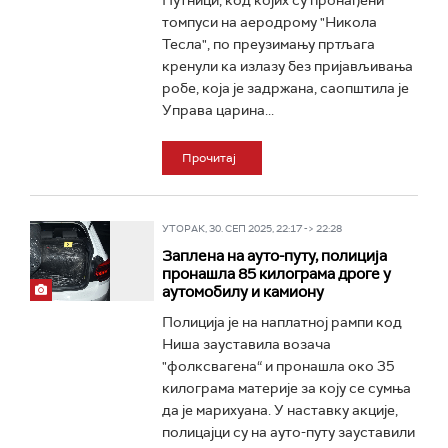
Путници, код којих су пронађени
томпуси на аеродрому "Никола
Тесла", по преузимању пртљага
кренули ка излазу без пријављивања
робе, која је задржана, саопштила је
Управа царина...
Прочитај
УТОРАК, 30. СЕП 2025, 22:17 -> 22:28
Заплена на ауто-путу, полиција
пронашла 85 килограма дроге у
аутомобилу и камиону
Полиција је на наплатној рампи код
Ниша зауставила возача
"фолксвагена“ и пронашла око 35
килограма материје за коју се сумња
да је марихуана. У наставку акције,
полицајци су на ауто-путу зауставили