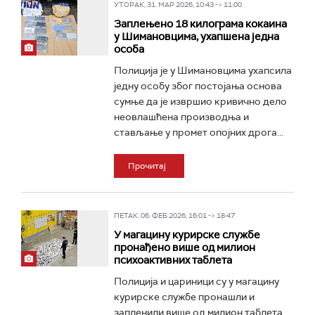
УТОРАК, 31. МАР 2026, 10:43 -> 11:00
Заплењено 18 килограма кокаина
у Шимановцима, ухапшена једна
особа
Полиција је у Шимановцима ухапсила
једну особу због постојања основа
сумње да је извршио кривично дело
неовлашћена производња и
стављање у промет опојних дрога...
Прочитај
ПЕТАК, 06. ФЕБ 2026, 16:01 -> 18:47
У магацину курирске службе
пронађено више од милион
психоактивних таблета
Полиција и цариници су у магацину
курирске службе пронашли и
запленили више од милион таблета