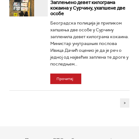
Заплењено девет килограма
кокаина у Сурчину, ухапшене две
особе
Београдска полиција је приликом
хапшења две особе у Сурчину
запленила девет килограма кокаина.
Министар унутрашњих послова
Ивица Дачић оценио је да је реч о
једној од највећих заплена те дроге у
последњем...
Прочитај
>