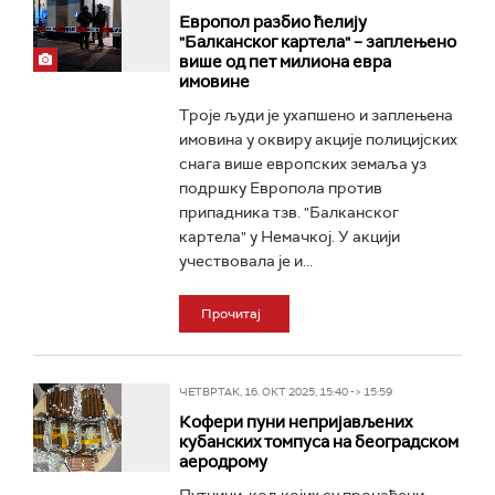
Европол разбио ћелију
"Балканског картела" – заплењено
више од пет милиона евра
имовине
Троје људи је ухапшено и заплењена
имовина у оквиру акције полицијских
снага више европских земаља уз
подршку Европола против
припадника тзв. "Балканског
картела" у Немачкој. У акцији
учествовала је и...
Прочитај
ЧЕТВРТАК, 16. ОКТ 2025, 15:40 -> 15:59
Кофери пуни непријављених
кубанских томпуса на београдском
аеродрому