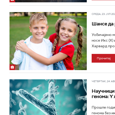
СРЕДА, 23. ЈУЛ 202
Шансе да 
Уобичајено м
носе Икс (X)
Харвард прон
Прочитај
ЧЕТВРТАК, 24. АВГ 
Научници 
генома: Y
Прошле годин
генома без ик