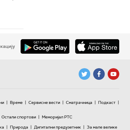
кацију
|
|
|
|
|
ни
Време
Сервисне вести
Сматрачница
Подкаст
|
Остали спортови
Меморијал РТС
|
|
|
ка
Природа
Дигитални предузетник
За мале велике