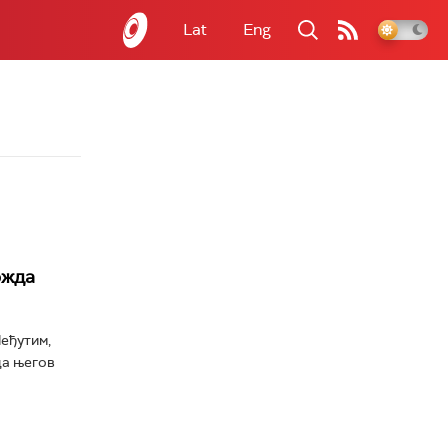
Lat
Eng
ожда
Међутим,
да његов