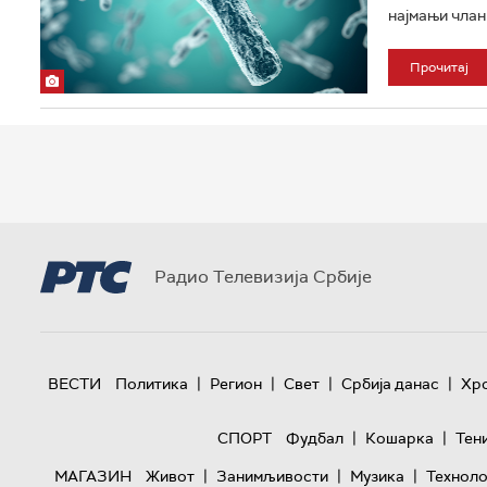
најмањи члан
Прочитај
Радио Телевизија Србије
|
|
|
|
ВЕСТИ
Политика
Регион
Свет
Србија данас
Хр
|
|
СПОРТ
Фудбал
Кошарка
Тен
|
|
|
МАГАЗИН
Живот
Занимљивости
Музика
Техноло