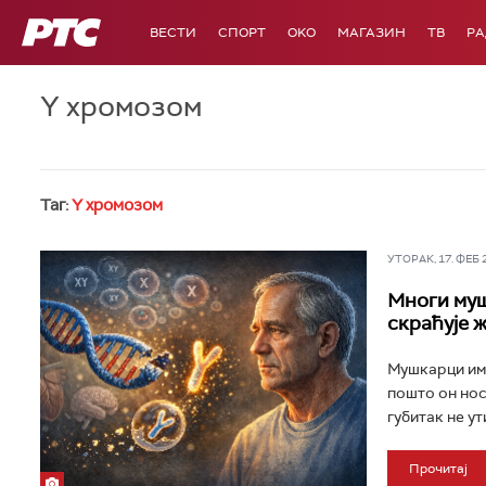
РТС
ВЕСТИ
СПОРТ
OKO
МАГАЗИН
ТВ
Р
Y хромозом
Таг:
Y хромозом
УТОРАК, 17. ФЕБ 20
Многи муш
скраћује 
Мушкарци има
пошто он нос
губитак не ут
Прочитај