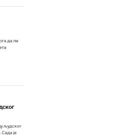
ога да ли
ета
дског
цу људског
 Сада је