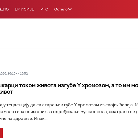
АДИО
ЕМИСИЈЕ
РТС
Остало
26, 16:15 -> 19:52
карци током живота изгубе Y хромозом, а то им м
живот
ју тенденцију да са старењем губе Y хромозом из својих ћелија. 
и мало гена осим оних за одређивање мушког пола, сматрало се 
иче на здравље. Ипак...