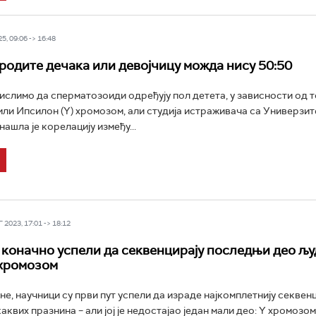
5, 09:06 -> 16:48
родите дечака или девојчицу можда нису 50:50
ислимо да сперматозоиди одређују пол детета, у зависности од т
 или Ипсилон (Y) хромозом, али студија истраживача са Универзит
ашла је корелацију између...
2023, 17:01 -> 18:12
коначно успели да секвенцирају последњи део љу
 хромозом
е, научници су први пут успели да израде најкомплетнију секвен
аквих празнина – али јој је недостајао један мали део: Y хромозом.