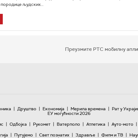
 породице људских...
Преузмите РТС мобилну апли
|
|
|
|
оника
Друштво
Економија
Мерила времена
Рат у Украји
ЕУ могућности 2026
|
|
|
|
|
|
ис
Одбојка
Рукомет
Ватерполо
Атлетика
Ауто-мото
|
|
|
|
|
гијa
Путујемо
Свет познатих
Здравље
Филм и ТВ
Нау