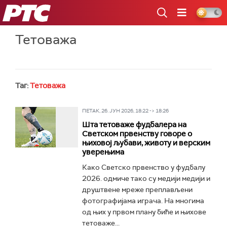
РТС
Тетоважа
Таг:
Тетоважа
ПЕТАК, 26. ЈУН 2026, 18:22 -> 18:26
Шта тетоваже фудбалера на
Светском првенству говоре о
њиховој љубави, животу и верским
уверењима
Како Светско првенство у фудбалу
2026. одмиче тако су медији медији и
друштвене мреже преплављени
фотографијама играча. На многима
од њих у првом плану биће и њихове
тетоваже...