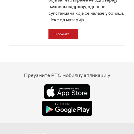
боја за тетовирање не одговарају
њиховом садржају, односно
супстанцама које се налазе у бочици.
Неке од материја...
Прочитај
Преузмите РТС мобилну апликацију