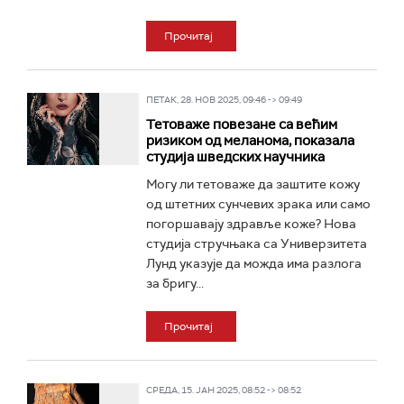
Прочитај
ПЕТАК, 28. НОВ 2025, 09:46 -> 09:49
Тетоваже повезане са већим
ризиком од меланома, показала
студија шведских научника
Могу ли тетоваже да заштите кожу
од штетних сунчевих зрака или само
погоршавају здравље коже? Нова
студија стручњака са Универзитета
Лунд указује да можда има разлога
за бригу...
Прочитај
СРЕДА, 15. ЈАН 2025, 08:52 -> 08:52