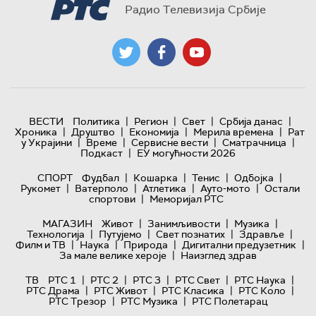
Радио Телевизија Србије
|
|
|
|
ВЕСТИ
Политика
Регион
Свет
Србија данас
|
|
|
|
Хроника
Друштво
Економија
Мерила времена
Рат
|
|
|
|
у Украјини
Време
Сервисне вести
Сматрачница
|
Подкаст
ЕУ могућности 2026
|
|
|
|
СПОРТ
Фудбал
Кошарка
Тенис
Одбојка
|
|
|
|
Рукомет
Ватерполо
Атлетика
Ауто-мото
Остали
|
спортови
Меморијал РТС
|
|
|
МАГАЗИН
Живот
Занимљивости
Музика
|
|
|
|
Технологијa
Путујемо
Свет познатих
Здравље
|
|
|
|
Филм и ТВ
Наука
Природа
Дигитални предузетник
|
За мале велике хероје
Наизглед здрав
|
|
|
|
|
ТВ
РТС 1
РТС 2
РТС 3
РТС Свет
РТС Наука
|
|
|
|
РТС Драма
РТС Живот
РТС Класика
РТС Коло
|
|
РТС Трезор
РТС Музика
РТС Полетарац