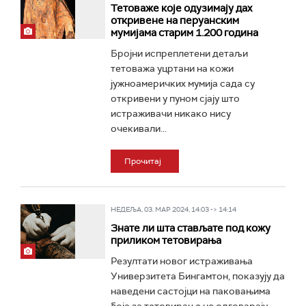
Тетоваже које одузимају дах
откривене на перуанским
мумијама старим 1.200 година
Бројни испреплетени детаљи
тетоважа уцртани на кожи
јужноамеричких мумија сада су
откривени у пуном сјају што
истраживачи никако нису
очекивали...
Прочитај
НЕДЕЉА, 03. МАР 2024, 14:03 -> 14:14
Знате ли шта стављате под кожу
приликом тетовирања
Резултати новог истраживања
Универзитета Бингамтон, показују да
наведени састојци на паковањима