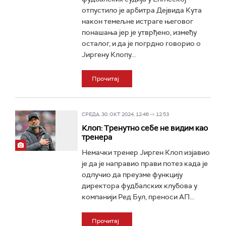
отпустило је арбитра Дејвида Кута
након темељне истраге његовог
понашања јер је утврђено, између
осталог, и да је погрдно говорио о
Јиргену Клопу...
Прочитај
СРЕДА, 30. ОКТ 2024, 12:46 -> 12:53
Клоп: Тренутно себе не видим као
тренера
Немачки тренер Јирген Клоп изјавио
је да је направио прави потез када је
одлучио да преузме функцију
директора фудбалских клубова у
компанији Ред Бул, преноси АП...
Прочитај