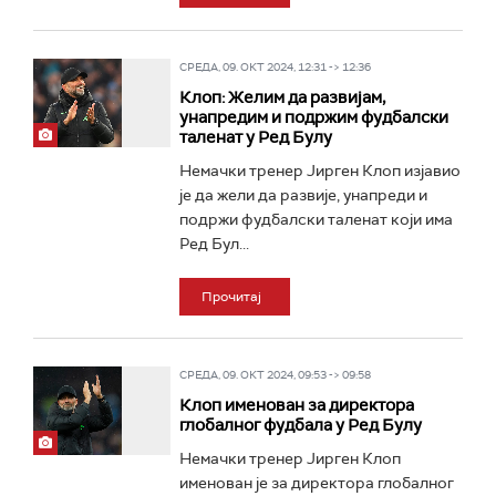
СРЕДА, 09. ОКТ 2024, 12:31 -> 12:36
Клоп: Желим да развијам,
унапредим и подржим фудбалски
таленат у Ред Булу
Немачки тренер Јирген Клоп изјавио
је да жели да развије, унапреди и
подржи фудбалски таленат који има
Ред Бул...
Прочитај
СРЕДА, 09. ОКТ 2024, 09:53 -> 09:58
Клоп именован за директора
глобалног фудбала у Ред Булу
Немачки тренер Јирген Клоп
именован је за директора глобалног