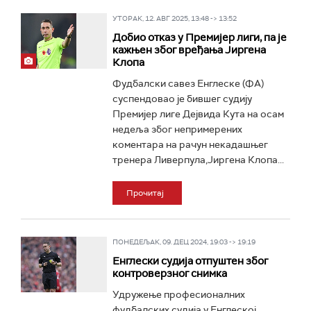
УТОРАК, 12. АВГ 2025, 13:48 -> 13:52
Добио отказ у Премијер лиги, па је
кажњен због вређања Јиргена
Клопа
Фудбалски савез Енглеске (ФА)
суспендовао је бившег судију
Премијер лиге Дејвида Кута на осам
недеља због непримерених
коментара на рачун некадашњег
тренера Ливерпула,Јиргена Клопа...
Прочитај
ПОНЕДЕЉАК, 09. ДЕЦ 2024, 19:03 -> 19:19
Енглески судија отпуштен због
контроверзног снимка
Удружење професионалних
фудбалских судија у Енглеској