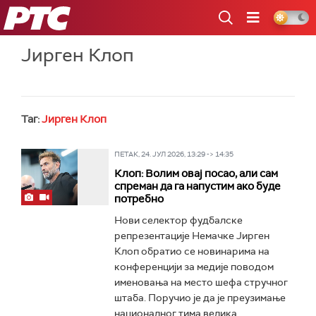
РТС
Јирген Клоп
Таг:
Јирген Клоп
ПЕТАК, 24. ЈУЛ 2026, 13:29 -> 14:35
Клоп: Волим овај посао, али сам
спреман да га напустим ако буде
потребно
Нови селектор фудбалске
репрезентације Немачке Јирген
Клоп обратио се новинарима на
конференцији за медије поводом
именовања на место шефа стручног
штаба. Поручио је да је преузимање
националног тима велика...