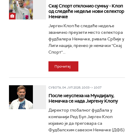
Скај Спорт отклонио сумњу - Клоп
од следеће недеље нови селектор
Немачке
Јирген Клоп ће следеће недеље
званично преузети место селектора
фудбалера Немачке, ривала Србије у
Лиги нација, пренео је немачки "Скај
Спорт"...
Прочитај
СУБОТА, 04. ЈУЛ 2026, 10:03 -> 10:07
После неуспеха на Мундијалу,
Немачка се нада Јиргену Клопу
Директор глобалног фудбала у
компанији Ред Бул Јирген Клоп
изјавио је да преговара са
Фудбалским савезом Немачке (ДФБ)