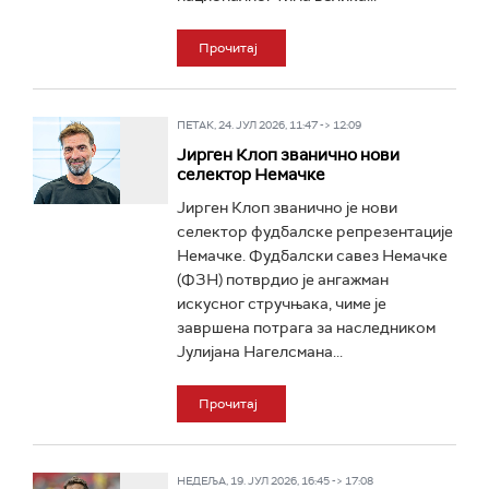
Прочитај
ПЕТАК, 24. ЈУЛ 2026, 11:47 -> 12:09
Јирген Клоп званично нови
селектор Немачке
Јирген Клоп званично је нови
селектор фудбалске репрезентације
Немачке. Фудбалски савез Немачке
(ФЗН) потврдио је ангажман
искусног стручњака, чиме је
завршена потрага за наследником
Јулијана Нагелсмана...
Прочитај
НЕДЕЉА, 19. ЈУЛ 2026, 16:45 -> 17:08