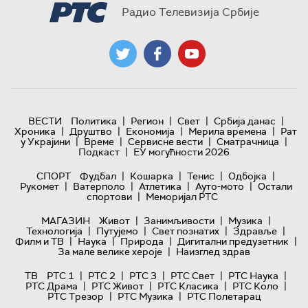
Радио Телевизија Србије
|
|
|
|
ВЕСТИ
Политика
Регион
Свет
Србија данас
|
|
|
|
Хроника
Друштво
Економија
Мерила времена
Рат
|
|
|
|
у Украјини
Време
Сервисне вести
Сматрачница
|
Подкаст
ЕУ могућности 2026
|
|
|
|
СПОРТ
Фудбал
Кошарка
Тенис
Одбојка
|
|
|
|
Рукомет
Ватерполо
Атлетика
Ауто-мото
Остали
|
спортови
Меморијал РТС
|
|
|
МАГАЗИН
Живот
Занимљивости
Музика
|
|
|
|
Технологијa
Путујемо
Свет познатих
Здравље
|
|
|
|
Филм и ТВ
Наука
Природа
Дигитални предузетник
|
За мале велике хероје
Наизглед здрав
|
|
|
|
|
ТВ
РТС 1
РТС 2
РТС 3
РТС Свет
РТС Наука
|
|
|
|
РТС Драма
РТС Живот
РТС Класика
РТС Коло
|
|
РТС Трезор
РТС Музика
РТС Полетарац