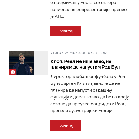
о преузимању места селектора
националне репрезентације, пренео
је АП...
Прочитај
УТОРАК, 24. МАР 2026, 10:52 -> 10:57
Клоп: Реал ме није звао, не
планирам да напустим Ред Бул
Директор глобалног фудбала у Ред
Булу Јирген Клуп изјавио је да не
планира да напусти садашњу
функцију и демантовао да ће на крају
сезоне да преузме мадридски Реал,
пренели су аустријски медији...
Прочитај