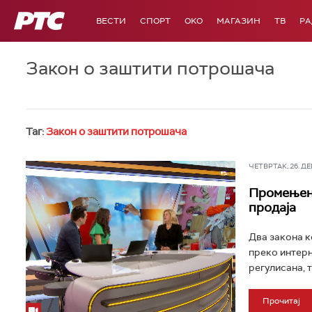
РТС
ВЕСТИ
СПОРТ
OKO
МАГАЗИН
ТВ
Р
Закон о заштити потрошача
Таг:
Закон о заштити потрошача
ЧЕТВРТАК, 26. ДЕЦ
Промењена
продаја
Два закона к
преко интерн
регулисана, 
Прочитај