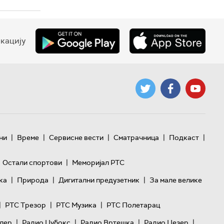
кацију
|
|
|
|
|
ни
Време
Сервисне вести
Сматрачница
Подкаст
|
Остали спортови
Меморијал РТС
|
|
|
ка
Природа
Дигитални предузетник
За мале велике
|
|
|
РТС Трезор
РТС Музика
РТС Полетарац
|
|
|
|
лер
Радио Џубокс
Радио Вртешка
Радио Џезер