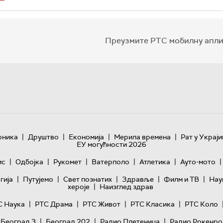
Преузмите РТС мобилну апли
|
|
|
|
оника
Друштво
Економија
Мерила времена
Рат у Украји
ЕУ могућности 2026
|
|
|
|
|
|
ис
Одбојка
Рукомет
Ватерполо
Атлетика
Ауто-мото
|
|
|
|
|
гијa
Путујемо
Свет познатих
Здравље
Филм и ТВ
Нау
|
хероје
Наизглед здрав
|
|
|
|
С Наука
РТС Драма
РТС Живот
РТС Класика
РТС Коло
|
|
|
 Београд 3
Београд 202
Радио Плетеница
Радио Рокенро