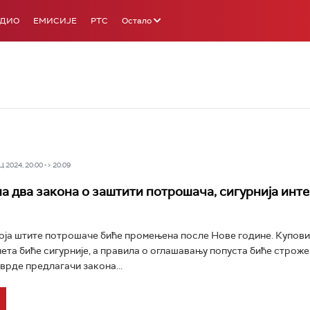
АДИО
ЕМИСИЈЕ
РТС
Остало
 2024, 20:00 -> 20:09
 два закона о заштити потрошача, сигурнија инт
оја штите потрошаче биће промењена после Нове године. Куповин
ета биће сигурније, а правила о оглашавању попуста биће строже
тврде предлагачи закона...