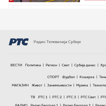
Радио Телевизија Србије
|
|
|
|
ВЕСТИ
Политика
Регион
Свет
Србија данас
Хр
|
|
СПОРТ
Фудбал
Кошарка
Тен
|
|
|
МАГАЗИН
Живот
Занимљивости
Музика
Техноло
|
|
|
|
ТВ
РТС 1
РТС 2
РТС 3
РТС Свет
РТ
|
|
РАДИО
Радио Београд 1
Радио Београд 2
Радио