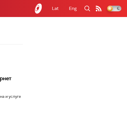
Lat
Eng
ернет
а и услуге