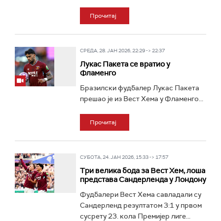
Прочитај
СРЕДА, 28. ЈАН 2026, 22:29 -> 22:37
Лукас Пакета се вратио у
Фламенго
Бразилски фудбалер Лукас Пакета
прешао је из Вест Хема у Фламенго...
Прочитај
СУБОТА, 24. ЈАН 2026, 15:33 -> 17:57
Три велика бода за Вест Хем, лоша
представа Сандерленда у Лондону
Фудбалери Вест Хема савладали су
Сандерленд резултатом 3:1 у првом
сусрету 23. кола Премијер лиге...