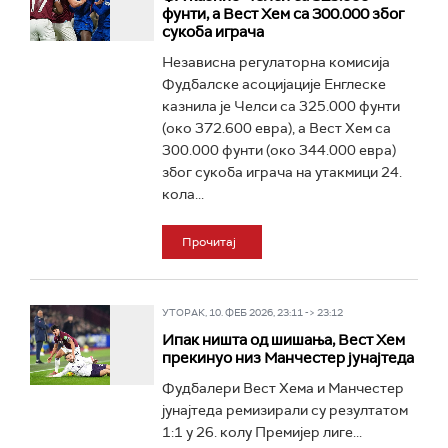
фунти, а Вест Хем са 300.000 због
сукоба играча
Независна регулаторна комисија
Фудбалске асоцијације Енглеске
казнила је Челси са 325.000 фунти
(око 372.600 евра), а Вест Хем са
300.000 фунти (око 344.000 евра)
због сукоба играча на утакмици 24.
кола...
Прочитај
УТОРАК, 10. ФЕБ 2026, 23:11 -> 23:12
Ипак ништа од шишања, Вест Хем
прекинуо низ Манчестер јунајтеда
Фудбалери Вест Хема и Манчестер
јунајтеда ремизирали су резултатом
1:1 у 26. колу Премијер лиге...