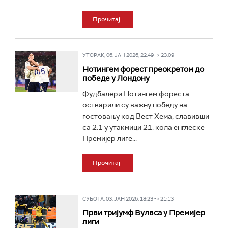
Прочитај
УТОРАК, 06. ЈАН 2026, 22:49 -> 23:09
Нотингем форест преокретом до
победе у Лондону
Фудбалери Нотингем фореста
остварили су важну победу на
гостовању код Вест Хема, славивши
са 2:1 у утакмици 21. кола енглеске
Премијер лиге...
Прочитај
СУБОТА, 03. ЈАН 2026, 18:23 -> 21:13
Први тријумф Вулвса у Премијер
лиги