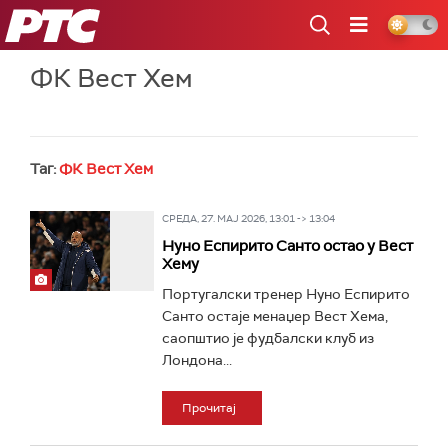
РТС
ФК Вест Хем
Таг:
ФК Вест Хем
СРЕДА, 27. МАЈ 2026, 13:01 -> 13:04
Нуно Еспирито Санто остао у Вест
Хему
Португалски тренер Нуно Еспирито
Санто остаје менаџер Вест Хема,
саопштио је фудбалски клуб из
Лондона...
Прочитај