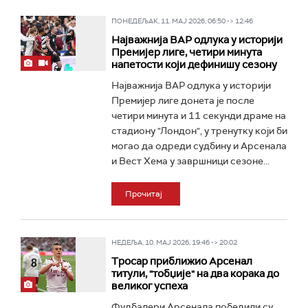
ПОНЕДЕЉАК, 11. МАЈ 2026, 06:50 -> 12:46
Најважнија ВАР одлука у историји
Премијер лиге, четири минута
напетости који дефинишу сезону
Најважнија ВАР одлука у историји
Премијер лиге донета је после
четири минута и 11 секунди драме на
стадиону "Лондон", у тренутку који би
могао да одреди судбину и Арсенала
и Вест Хема у завршници сезоне...
Прочитај
НЕДЕЉА, 10. МАЈ 2026, 19:46 -> 20:02
Тросар приближио Арсенал
титули, "тобџије" на два корака до
великог успеха
Фудбалери Арсенала победили су