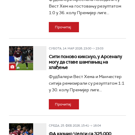
Вест Хем на гостовању резултатом
1:0 у 36. колу Премијер лиге...
Прочитај
СУБОТА, 14. МАР 2026, 23:00 -> 23:03
Сити поново кикснуо, у Арсеналу
могу да ставе шампањац на
хлађење
Фудбалери Вест Хема и Манчестер
ситија ремизирали су резултатом 1:1
у 30. колу Премијер лиге...
Прочитај
СРЕДА, 25. ФЕБ 2026, 15:41 -> 16:04
ФА казнио Челси са 325.000