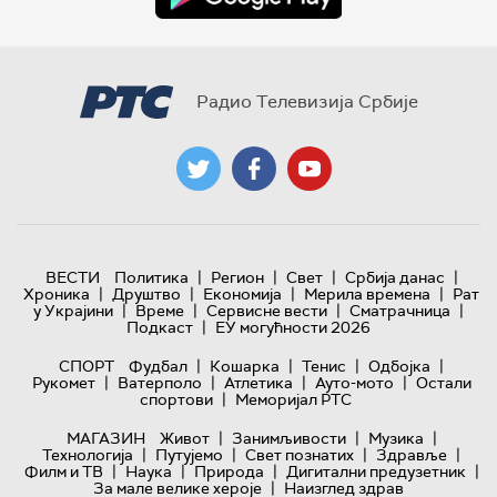
Радио Телевизија Србије
|
|
|
|
ВЕСТИ
Политика
Регион
Свет
Србија данас
|
|
|
|
Хроника
Друштво
Економија
Мерила времена
Рат
|
|
|
|
у Украјини
Време
Сервисне вести
Сматрачница
|
Подкаст
ЕУ могућности 2026
|
|
|
|
СПОРТ
Фудбал
Кошарка
Тенис
Одбојка
|
|
|
|
Рукомет
Ватерполо
Атлетика
Ауто-мото
Остали
|
спортови
Меморијал РТС
|
|
|
МАГАЗИН
Живот
Занимљивости
Музика
|
|
|
|
Технологијa
Путујемо
Свет познатих
Здравље
|
|
|
|
Филм и ТВ
Наука
Природа
Дигитални предузетник
|
За мале велике хероје
Наизглед здрав