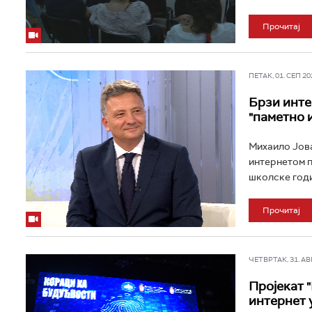
Прочитај
ПЕТАК, 01. СЕП 202
Брзи инте
"паметно 
Михаило Јова
интернетом п
школске годи
Прочитај
ЧЕТВРТАК, 31. АВГ 
Пројекат 
интернет 