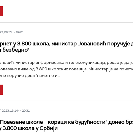
3, 08:55 -> 09:01
рнет у 3.800 школа, министар Јовановић поручује 
и безбедно"
новић, министар информисања и телекомуникација, рекао је да ј
овезано више од 3.800 школских локација. Министар је на почет
не поручио деци "паметно и...
2023, 13:14 -> 20:31
"Повезане школе – кораци ка будућности" донео бр
у 3.800 школа у Србији