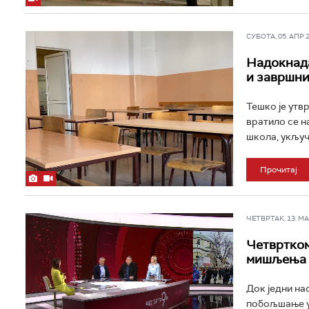
СУБОТА, 05. АПР 20
Надокнада
и завршни
Тешко је утв
вратило се н
школа, укључ
Прочитај
ЧЕТВРТАК, 13. МАР
Четвртком
мишљења о
Док једни на
побољшање ус