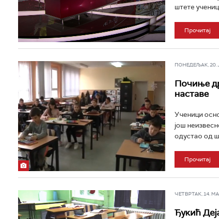
штете учениц
Прочитај
ПОНЕДЕЉАК, 20. ЈА
Почиње др
наставе
Ученици осно
још неизвесн
одустао од ш
Прочитај
ЧЕТВРТАК, 14. МАР
Ђукић Деј