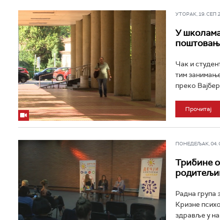
УТОРАК, 19. СЕП 20
У школама
поштовањ
Чак и студен
тим занимање
преко Вајбер 
Прочитај
ПОНЕДЕЉАК, 04. СЕ
Трибине о
родитељим
Радна група 
Кризне психо
здравље у на