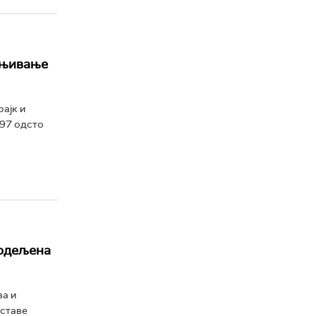
цењивање
ајк и
 97 одсто
подељена
ва и
аставе