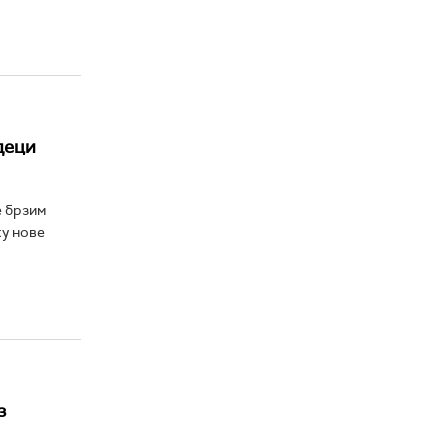
деци
е брзим
ку нове
з