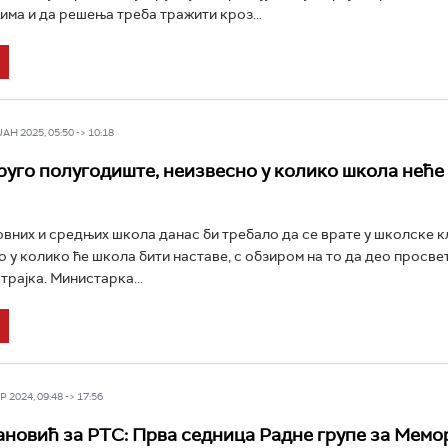
има и да решења треба тражити кроз...
Н 2025, 05:50 -> 10:18
уго полугодиште, неизвесно у колико школа неће
вних и средњих школа данас би требало да се врате у школске клу
о у колико ће школа бити наставе, с обзиром на то да део просве
трајка. Министарка...
 2024, 09:48 -> 17:56
ановић за РТС: Прва седница Радне групе за Мемо