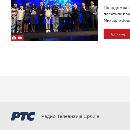
Поводом завр
посетили пр
Михаило Јован
Прочитај
Радио Телевизија Србије