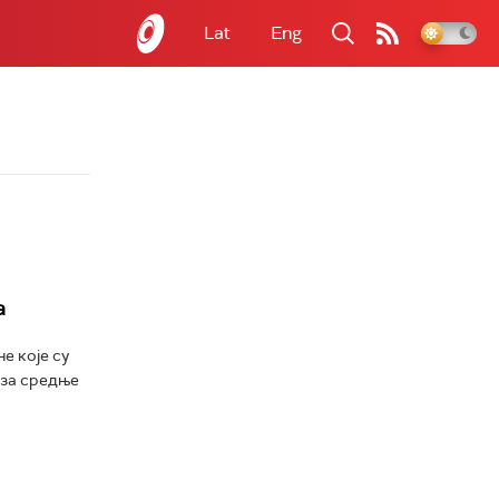
Lat
Eng
а
е које су
 за средње