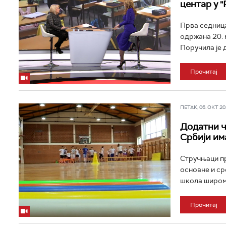
центар у "
Прва седница
одржана 20. 
Поручила је д
Прочитај
ПЕТАК, 06. ОКТ 202
Додатни ч
Србији им
Стручњаци пр
основне и ср
школа широм С
Прочитај