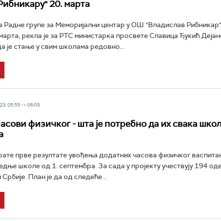
Рибникару" 20. марта
 Радне групе за Меморијални центар у ОШ "Владислав Рибникар"
марта, рекла је за РТС министарка просвете Славица Ђукић Дејан
а је стање у свим школама редовно...
3, 05:55 -> 06:05
асови физичког - шта је потребно да их свака школ
а
ате прве резултате увођења додатних часова физичког васпита
едње школе од 1. септембра. За сада у пројекту учествују 194 о
рбије. План је да од следеће...