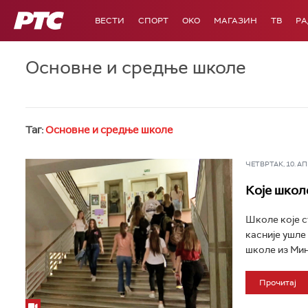
РТС
ВЕСТИ
СПОРТ
OKO
МАГАЗИН
ТВ
Р
Основне и средње школе
Таг:
Основне и средње школе
ЧЕТВРТАК, 10. АПР
Које школ
Школе које с
касније ушле
школе из Мин
Прочитај