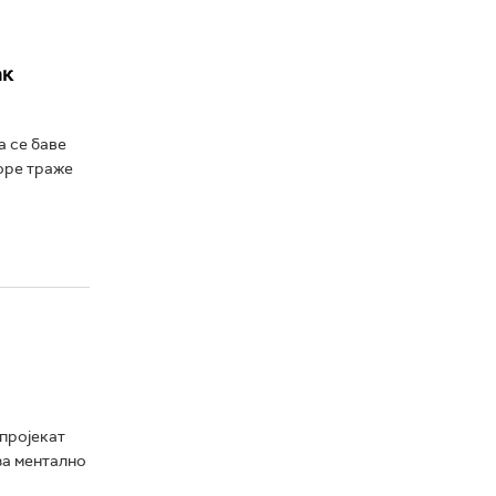
ак
а се баве
соре траже
пројекат
за ментално