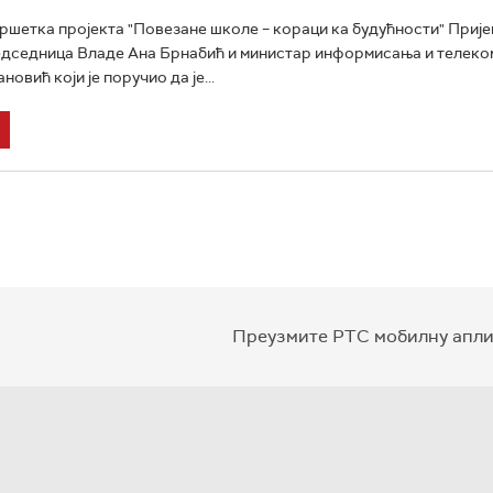
шетка пројекта "Повезане школе – кораци ка будућности" Приј
едседница Владе Ана Брнабић и министар информисања и телеко
овић који је поручио да је...
Преузмите РТС мобилну апли