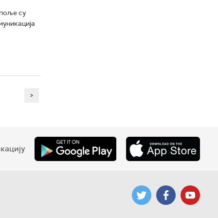
епоље су
муникација
>
кацију