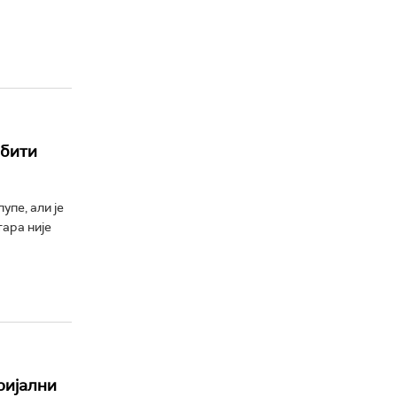
 бити
пе, али је
тара није
ријални