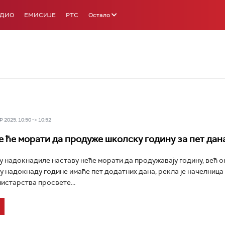
АДИО
ЕМИСИЈЕ
РТС
Остало
 2025, 10:50 -> 10:52
е ће морати да продуже школску годину за пет дан
у надокнадиле наставу неће морати да продужавају годину, већ он
 у надокнаду године имаће пет додатних дана, рекла је начелница
истарства просвете...