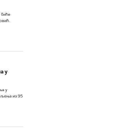
 биће
овић.
а у
ња у
дељења из 95