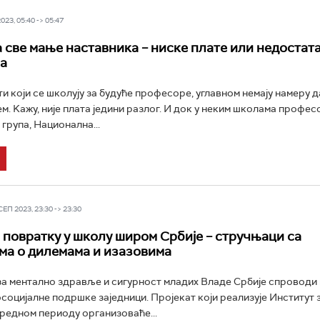
23, 05:40 -> 05:47
 све мање наставника – ниске плате или недостат
а
ти који се школују за будуће професоре, углавном немају намеру д
м. Kажу, није плата једини разлог. И док у неким школама профе
група, Национална...
П 2023, 23:30 -> 23:30
 повратку у школу широм Србије – стручњаци са
а о дилемама и изазовима
за ментално здравље и сигурност младих Владе Србије спроводи 
социјалне подршке заједници. Пројекат који реализује Институт 
редном периоду организоваће...