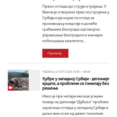
Преко отпада до струје и грејања. У
Винчи је отворено прво постројење у
Србији које користи отпад за
производњу енергије и донеће
грађанима Београда одговорно
управљање Београдом и значајно
побољшање квалитета...
Прочитај
НЕДЕЉА, 13. ОКТ 2024, 05:55 -> 06:08
Ђубре у западној Србији - депоније
крцате, а проблеми се гомилају без
решења
Иако је пре четири месеца угашен
пожар на депонији "Дубоко" проблем
одлагања отпада у западној Србији и
даље има осам од девет локалних