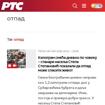
РТС
отпад
Таг:
отпад
ПЕТАК, 06. МАР 2026, 20:21 -> 20:56
Килограм смећа дневно по човеку
– станари насеља Степа
Степановић показали да отпад
може спасити живот
Сваки Београђанин дневно направи
око 1,2 килограма отпада, док у
Србији већина ђубрета и даље
завршава на депонијама. Ипак,
постоје и примери добре праксе. У
насељу Степа Степановић