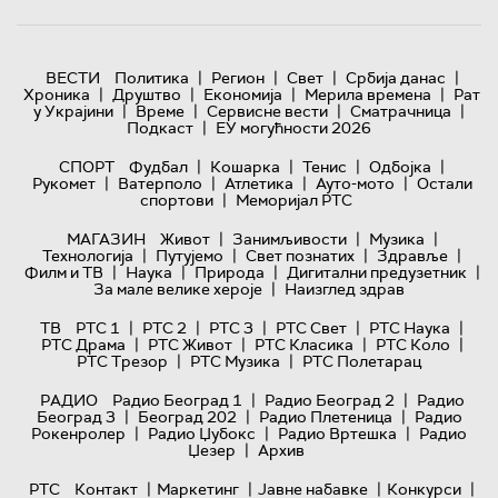
|
|
|
|
ВЕСТИ
Политика
Регион
Свет
Србија данас
|
|
|
|
Хроника
Друштво
Економија
Мерила времена
Рат
|
|
|
|
у Украјини
Време
Сервисне вести
Сматрачница
|
Подкаст
ЕУ могућности 2026
|
|
|
|
СПОРТ
Фудбал
Кошарка
Тенис
Одбојка
|
|
|
|
Рукомет
Ватерполо
Атлетика
Ауто-мото
Остали
|
спортови
Меморијал РТС
|
|
|
МАГАЗИН
Живот
Занимљивости
Музика
|
|
|
|
Технологијa
Путујемо
Свет познатих
Здравље
|
|
|
|
Филм и ТВ
Наука
Природа
Дигитални предузетник
|
За мале велике хероје
Наизглед здрав
|
|
|
|
|
ТВ
РТС 1
РТС 2
РТС 3
РТС Свет
РТС Наука
|
|
|
|
РТС Драма
РТС Живот
РТС Класика
РТС Коло
|
|
РТС Трезор
РТС Музика
РТС Полетарац
|
|
РАДИО
Радио Београд 1
Радио Београд 2
Радио
|
|
|
Београд 3
Београд 202
Радио Плетеница
Радио
|
|
|
Рокенролер
Радио Џубокс
Радио Вртешка
Радио
|
Џезер
Архив
|
|
|
|
РТС
Контакт
Маркетинг
Јавне набавке
Конкурси