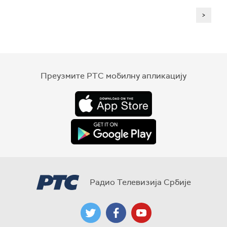
>
Преузмите РТС мобилну апликацију
Радио Телевизија Србије