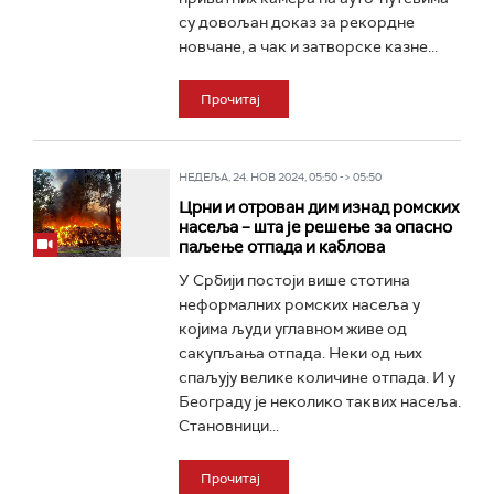
су довољан доказ за рекордне
новчане, а чак и затворске казне...
Прочитај
НЕДЕЉА, 24. НОВ 2024, 05:50 -> 05:50
Црни и отрован дим изнад ромских
насеља – шта је решење за опасно
паљење отпада и каблова
У Србији постоји више стотина
неформалних ромских насеља у
којима људи углавном живе од
сакупљања отпада. Неки од њих
спаљују велике количине отпада. И у
Београду је неколико таквих насеља.
Становници...
Прочитај