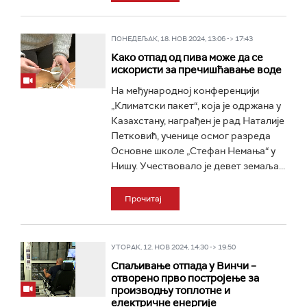
ПОНЕДЕЉАК, 18. НОВ 2024, 13:06 -> 17:43
Како отпад од пива може да се
искористи за пречишћавање воде
На међународној конференцији
„Климатски пакет“, која је одржана у
Казахстану, награђен је рад Наталије
Петковић, ученице осмог разреда
Основне школе „Стефан Немања“ у
Нишу. Учествовало је девет земаља...
Прочитај
УТОРАК, 12. НОВ 2024, 14:30 -> 19:50
Спаљивање отпада у Винчи –
отворено прво постројење за
производњу топлотне и
електричне енергије