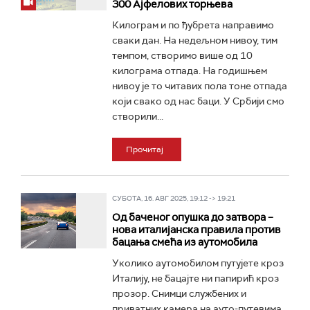
300 Ајфелових торњева
Килограм и по ђубрета направимо
сваки дан. На недељном нивоу, тим
темпом, створимо више од 10
килограма отпада. На годишњем
нивоу је то читавих пола тоне отпада
који свако од нас баци. У Србији смо
створили...
Прочитај
СУБОТА, 16. АВГ 2025, 19:12 -> 19:21
Од баченог опушка до затвора –
нова италијанска правила против
бацања смећа из аутомобила
Уколико аутомобилом путујете кроз
Италију, не бацајте ни папирић кроз
прозор. Снимци службених и
приватних камера на ауто-путевима