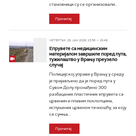
становници су се организовали...
Прочитај
ЧЕТВРТАК, 29. ЈАН 2026, 15:56 -> 16:48
Епрувете са медицинским
материјалом завршиле поред пута,
тужилаштво у Врању преузело
случај
Полицијској управи у Врању у среду
је пријављено да је поред пута у
Сувом Долу пронађено 300
разбацаних пластичних епрувета са
црвеним и плавим поклопцима,
испуњених црвеном течношћу, за коју
се сумња...
Прочитај