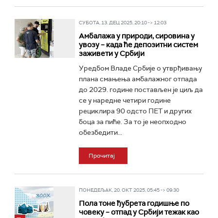
СУБОТА, 13. ДЕЦ 2025, 20:10 -> 12:03
Амбалажа у природи, сировина у
увозу – када ће депозитни систем
заживети у Србији
Уредбом Владе Србије о утврђивању
плана смањења амбалажног отпада
до 2029. године постављен је циљ да
се у наредне четири године
рециклира 90 одсто ПЕТ и других
боца за пиће. За то је неопходно
обезбедити...
Прочитај
ПОНЕДЕЉАК, 20. ОКТ 2025, 05:45 -> 09:30
Пола тоне ђубрета годишње по
човеку – отпад у Србији тежак као