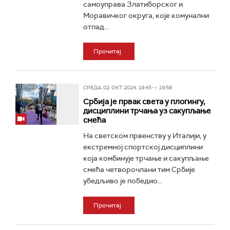
самоуправа Златиборског и
Моравичког округа, које комунални
отпад...
Прочитај
СРЕДА, 02. ОКТ 2024, 19:45 -> 19:58
Србија је првак света у плогингу,
дисциплини трчања уз сакупљање
смећа
На светском првенству у Италији, у
екстремној спортској дисциплини
која комбинује трчање и сакупљање
смећа четворочлани тим Србије
убедљиво је победио...
Прочитај