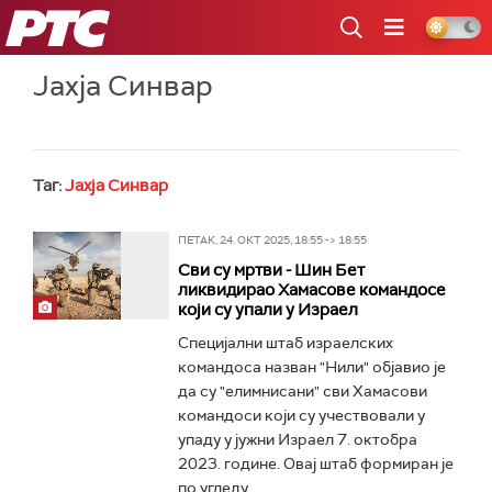
РТС
Јахја Синвар
Таг:
Јахја Синвар
ПЕТАК, 24. ОКТ 2025, 18:55 -> 18:55
Сви су мртви - Шин Бет
ликвидирао Хамасове командосе
који су упали у Израел
Специјални штаб израелских
командоса назван "Нили" објавио је
да су "елимнисани" сви Хамасови
командоси који су учествовали у
упаду у јужни Израел 7. октобра
2023. године. Овај штаб формиран је
по угледу...