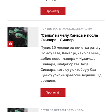
Прочитај
ПОНЕДЕЉАК, 13. ЈАН 2025, 11:33 -> 14:16
"Сенка" на челу Хамаса, и после
Синвара – Синвар
Пуних 15 месеци од почетка рата у
Појасу Газе, Хамас је, како се чини,
добио новог лидера – Мухамеда
Синвара, млађег брата Јахје
Синвара, кога су у октобру у Ках
Јунису убили израелски војници. Од
средине...
Прочитај
ПЕТАК, 18. ОКТ 2024, 18:33 -> 18:34