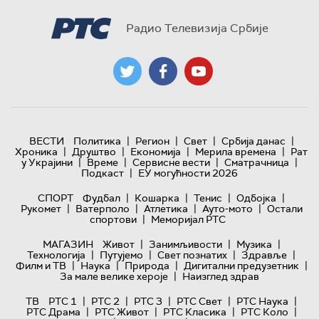
Радио Телевизија Србије
|
|
|
|
ВЕСТИ
Политика
Регион
Свет
Србија данас
|
|
|
|
Хроника
Друштво
Економија
Мерила времена
Рат
|
|
|
|
у Украјини
Време
Сервисне вести
Сматрачница
|
Подкаст
ЕУ могућности 2026
|
|
|
|
СПОРТ
Фудбал
Кошарка
Тенис
Одбојка
|
|
|
|
Рукомет
Ватерполо
Атлетика
Ауто-мото
Остали
|
спортови
Меморијал РТС
|
|
|
МАГАЗИН
Живот
Занимљивости
Музика
|
|
|
|
Технологијa
Путујемо
Свет познатих
Здравље
|
|
|
|
Филм и ТВ
Наука
Природа
Дигитални предузетник
|
За мале велике хероје
Наизглед здрав
|
|
|
|
|
ТВ
РТС 1
РТС 2
РТС 3
РТС Свет
РТС Наука
|
|
|
|
РТС Драма
РТС Живот
РТС Класика
РТС Коло