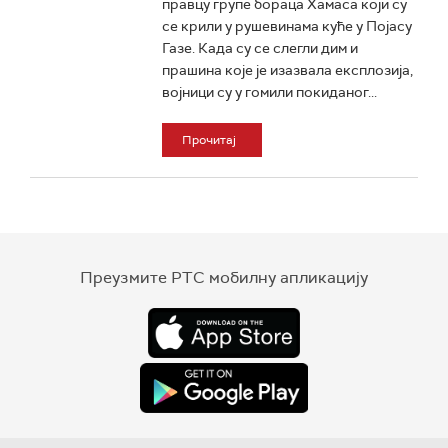
правцу групе бораца Хамаса који су
се крили у рушевинама куће у Појасу
Газе. Када су се слегли дим и
прашина које је изазвала експлозија,
војници су у гомили покиданог...
Прочитај
Преузмите РТС мобилну апликацију