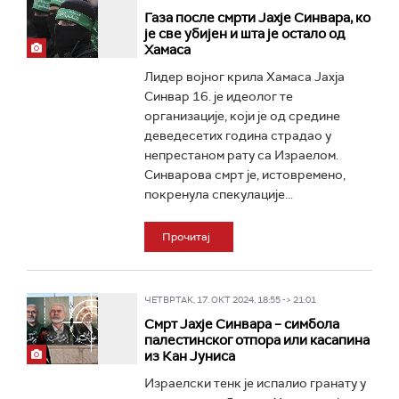
Газа после смрти Јахје Синвара, ко
је све убијен и шта је остало од
Хамаса
Лидер војног крила Хамаса Јахја
Синвар 16. је идеолог те
организације, који је од средине
деведесетих година страдао у
непрестаном рату са Израелом.
Синварова смрт је, истовремено,
покренула спекулације...
Прочитај
ЧЕТВРТАК, 17. ОКТ 2024, 18:55 -> 21:01
Смрт Јахје Синвара – симбола
палестинског отпора или касапина
из Кан Јуниса
Израелски тенк је испалио гранату у