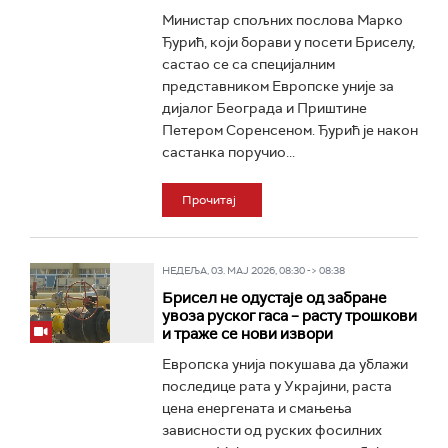
Министар спољних послова Марко
Ђурић, који борави у посети Бриселу,
састао се са специјалним
представником Европске уније за
дијалог Београда и Приштине
Петером Соренсеном. Ђурић је након
састанка поручио...
Прочитај
НЕДЕЉА, 03. МАЈ 2026, 08:30 -> 08:38
Брисел не одустаје од забране
увоза руског гаса – расту трошкови
и траже се нови извори
Европска унија покушава да ублажи
последице рата у Украјини, раста
цена енергената и смањења
зависности од руских фосилних