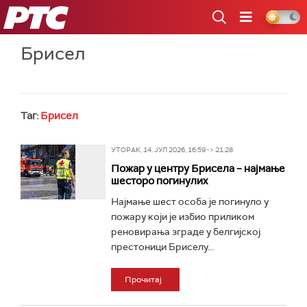
РТС
Брисел
Таг:
Брисел
УТОРАК, 14. ЈУЛ 2026, 16:59 -> 21:28
Пожар у центру Брисела – најмање
шесторо погинулих
Најмање шест особа је погинуло у
пожару који је избио приликом
реновирања зграде у белгијској
престоници Бриселу...
Прочитај