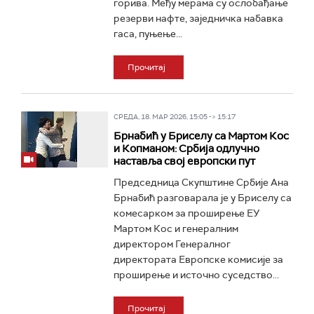
горива. Међу мерама су ослобађање
резерви нафте, заједничка набавка
гаса, пуњење...
Прочитај
СРЕДА, 18. МАР 2026, 15:05 -> 15:17
Брнабић у Бриселу са Мартом Кос
и Копманом: Србија одлучно
наставља свој европски пут
Председница Скупштине Србије Ана
Брнабић разговарала је у Бриселу са
комесарком за проширење ЕУ
Мартом Кос и генералним
директором Генералног
директората Европске комисије за
проширење и источно суседство...
Прочитај