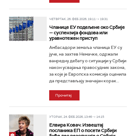
ЧЕТВРТАК, 26. ФЕБ 2026, 19:11 -> 19:31
Чланице ЕУ подељене око Србије
— суспензија фондова или
уравнотежен приступ
Амбасадори земаља чланица ЕУ су
јуче, на захтев Немачке, одржали
ванредну дебату о ситуацији у Србији
након усвајања правосудних закона,
за које је Европска комисија оценила
да представљају значајан корак...
Прочитај
УТОРАК, 24. ФЕБ 2026, 13:46 -> 14:15
Елвира Ковач: Извештај
посланика ЕП о посети Србији