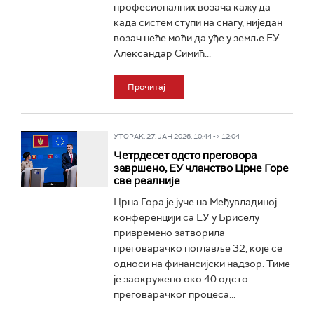
професионалних возача кажу да
када систем ступи на снагу, ниједан
возач неће моћи да уђе у земље ЕУ.
Александар Симић...
Прочитај
УТОРАК, 27. ЈАН 2026, 10:44 -> 12:04
Четрдесет одсто преговора
завршено, ЕУ чланство Црне Горе
све реалније
Црна Гора је јуче на Међувладиној
конференцији са ЕУ у Бриселу
привремено затворила
преговарачко поглавље 32, које се
односи на финансијски надзор. Тиме
је заокружено око 40 одсто
преговарачког процеса...