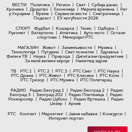
|
|
|
|
ВЕСТИ
Политика
Регион
Свет
Србија данас
|
|
|
|
Хроника
Друштво
Економија
Мерила времена
Рат
|
|
|
|
у Украјини
Време
Сервисне вести
Сматрачница
|
Подкаст
ЕУ могућности 2026
|
|
|
|
СПОРТ
Фудбал
Кошарка
Тенис
Одбојка
|
|
|
|
Рукомет
Ватерполо
Атлетика
Ауто-мото
Остали
|
спортови
Меморијал РТС
|
|
|
МАГАЗИН
Живот
Занимљивости
Музика
|
|
|
|
Технологијa
Путујемо
Свет познатих
Здравље
|
|
|
|
Филм и ТВ
Наука
Природа
Дигитални предузетник
|
За мале велике хероје
Наизглед здрав
|
|
|
|
|
ТВ
РТС 1
РТС 2
РТС 3
РТС Свет
РТС Наука
|
|
|
|
РТС Драма
РТС Живот
РТС Класика
РТС Коло
|
|
РТС Трезор
РТС Музика
РТС Полетарац
|
|
РАДИО
Радио Београд 1
Радио Београд 2
Радио
|
|
|
Београд 3
Београд 202
Радио Плетеница
Радио
|
|
|
Рокенролер
Радио Џубокс
Радио Вртешка
Радио
|
Џезер
Архив
|
|
|
|
РТС
Контакт
Маркетинг
Јавне набавке
Конкурси
Интернет портал