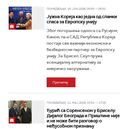
ПОНЕДЕЉАК, 15. ЈУН 2026, 05:50 -> 05:52
Јужна Кореја као једна од сламки
спаса за Европску унију
Због погоршања односа са Русијом,
Кином, па и САД, Република Кореја
постаје све важнији економски и
безбедносни партнер за Европску
унију. За Брисел, Сеул пружа
есенцијалну алтернативу за
америчко наоружање...
Прочитај
ПОНЕДЕЉАК, 11. МАЈ 2026, 15:51 -> 17:00
Ђурић са Соренсеном у Бриселу:
Дијалог Београда и Приштине није
и не може бити разговор о
међусобном признању