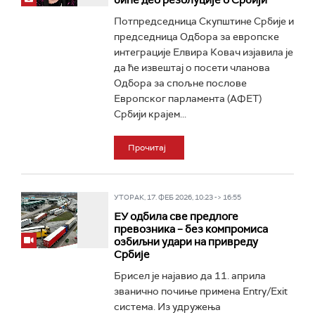
биће део резолуције о Србији
Потпредседница Скупштине Србије и
председница Одбора за европске
интеграције Елвира Ковач изјавила је
да ће извештај о посети чланова
Одбора за спољне послове
Европског парламента (АФЕТ)
Србији крајем...
Прочитај
УТОРАК, 17. ФЕБ 2026, 10:23 -> 16:55
ЕУ одбила све предлоге
превозника – без компромиса
озбиљни удари на привреду
Србије
Брисел је најавио да 11. априла
званично почиње примена Entry/Exit
система. Из удружења