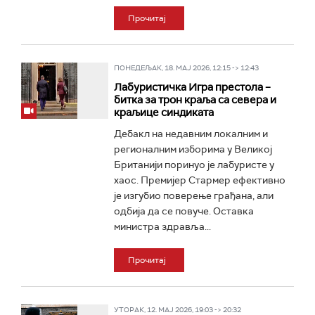
Прочитај
ПОНЕДЕЉАК, 18. МАЈ 2026, 12:15 -> 12:43
Лабуристичка Игра престола –
битка за трон краља са севера и
краљице синдиката
Дебакл на недавним локалним и
регионалним изборима у Великој
Британији поринуо је лабуристе у
хаос. Премијер Стармер ефективно
је изгубио поверење грађана, али
одбија да се повуче. Оставка
министра здравља...
Прочитај
УТОРАК, 12. МАЈ 2026, 19:03 -> 20:32