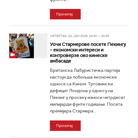
Прочитај
ЧЕТВРТАК, 22. ЈАН 2026, 19:30 -> 20:35
Уочи Стармерове посете Пекингу
– економски интереси и
контроверзе око кинеске
амбасаде
Британска Лабуристичка партија
настоји да побољша економске
односе са Кином. Трговински
дефицит Лондона у односу на
Пекинг у просеку износи четрдесет
милијарди фунти годишње. Посета
премијера Стармера...
Прочитај