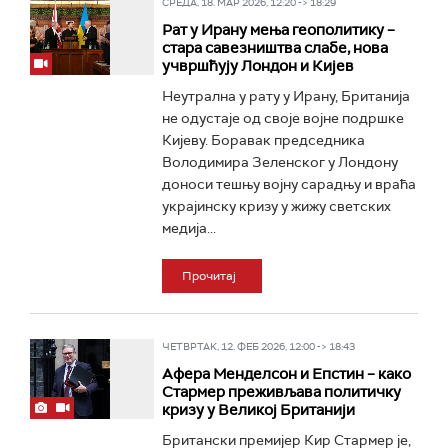
СРЕДА, 18. МАР 2026, 12:20 -> 18:29
Рат у Ирану мења геополитику –
стара савезништва слабе, нова
учвршћују Лондон и Кијев
Неутрална у рату у Ирану, Британија
не одустаје од своје војне подршке
Кијеву. Боравак председника
Володимира Зеленског у Лондону
доноси тешњу војну сарадњу и враћа
украјинску кризу у жижу светских
медија...
Прочитај
ЧЕТВРТАК, 12. ФЕБ 2026, 12:00 -> 18:43
Афера Менделсон и Епстин – како
Стармер преживљава политичку
кризу у Великој Британији
Британски премијер Кир Стармер је,