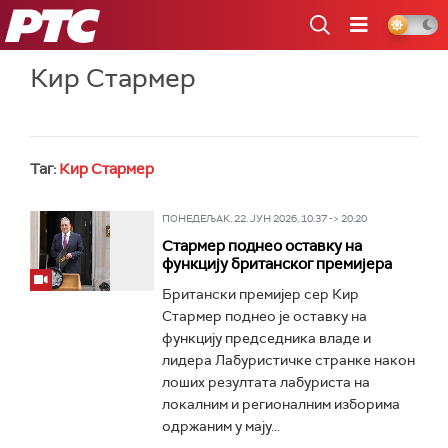
РТС
Кир Стармер
Таг:
Кир Стармер
ПОНЕДЕЉАК, 22. ЈУН 2026, 10:37 -> 20:20
Стармер поднео оставку на
функцију британског премијера
Британски премијер сер Кир
Стармер поднео је оставку на
функцију председника владе и
лидера Лабуристичке странке након
лоших резултата лабуриста на
локалним и регионалним изборима
одржаним у мају...