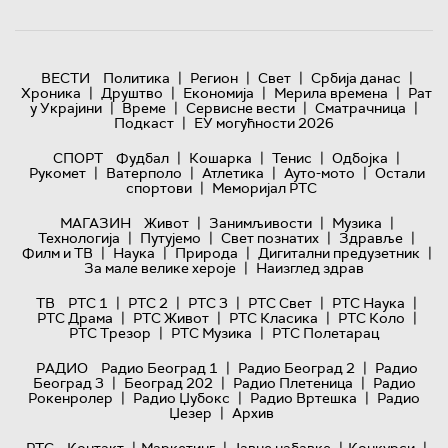
|
|
|
|
ВЕСТИ
Политика
Регион
Свет
Србија данас
|
|
|
|
Хроника
Друштво
Економија
Мерила времена
Рат
|
|
|
|
у Украјини
Време
Сервисне вести
Сматрачница
|
Подкаст
ЕУ могућности 2026
|
|
|
|
СПОРТ
Фудбал
Кошарка
Тенис
Одбојка
|
|
|
|
Рукомет
Ватерполо
Атлетика
Ауто-мото
Остали
|
спортови
Меморијал РТС
|
|
|
МАГАЗИН
Живот
Занимљивости
Музика
|
|
|
|
Технологијa
Путујемо
Свет познатих
Здравље
|
|
|
|
Филм и ТВ
Наука
Природа
Дигитални предузетник
|
За мале велике хероје
Наизглед здрав
|
|
|
|
|
ТВ
РТС 1
РТС 2
РТС 3
РТС Свет
РТС Наука
|
|
|
|
РТС Драма
РТС Живот
РТС Класика
РТС Коло
|
|
РТС Трезор
РТС Музика
РТС Полетарац
|
|
РАДИО
Радио Београд 1
Радио Београд 2
Радио
|
|
|
Београд 3
Београд 202
Радио Плетеница
Радио
|
|
|
Рокенролер
Радио Џубокс
Радио Вртешка
Радио
|
Џезер
Архив