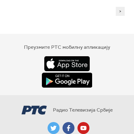
>
Преузмите РТС мобилну апликацију
Радио Телевизија Србије