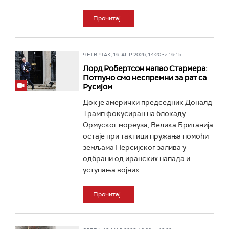
Прочитај
ЧЕТВРТАК, 16. АПР 2026, 14:20 -> 16:15
Лорд Робертсон напао Стармера:
Потпуно смо неспремни за рат са
Русијом
Док је амерички председник Доналд
Трамп фокусиран на блокаду
Ормуског мореуза, Велика Британија
остаје при тактици пружања помоћи
земљама Персијског залива у
одбрани од иранских напада и
уступања војних...
Прочитај