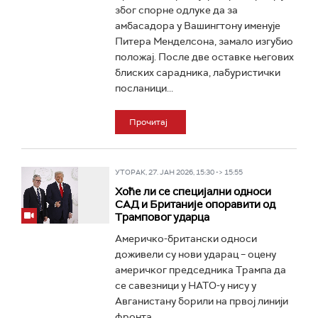
због спорне одлуке да за
амбасадора у Вашингтону именује
Питера Менделсона, замало изгубио
положај. После две оставке његових
блиских сарадника, лабуристички
посланици...
Прочитај
УТОРАК, 27. ЈАН 2026, 15:30 -> 15:55
Хоће ли се специјални односи
САД и Британије опоравити од
Трамповог ударца
Америчко-британски односи
доживели су нови ударац – оцену
америчког председника Трампа да
се савезници у НАТО-у нису у
Авганистану борили на првој линији
фронта...