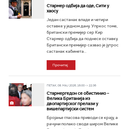
Стармер одбија да оде, Сити у
хаосу
Један састанак владе и четири
оставке у једном дану. Упркос томе,
британски премијер сер Кир
Стармер одбија да поднесе оставку.
Британски премијер сазвао је јутрос
састанак кабинета...
Прочитај
ПЕТАК, 08. МАЈ 2026, 16:00 -> 22:36
Стармергедон се обистинио –
Велика Британија из
двопартијског прелази у
вишепартијски систем
Бројање гласова приводи се крају, а
рачуни полако своде широм Велике