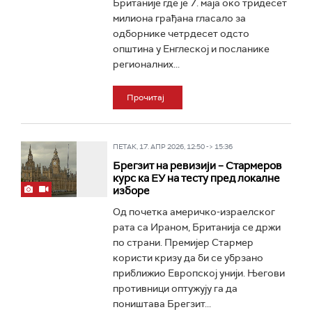
Британије где је 7. маја око тридесет
милиона грађана гласало за
одборнике четрдесет одсто
општина у Енглеској и посланике
регионалних...
Прочитај
ПЕТАК, 17. АПР 2026, 12:50 -> 15:36
Брегзит на ревизији – Стармеров
курс ка ЕУ на тесту пред локалне
изборе
Од почетка америчко-израелског
рата са Ираном, Британија се држи
по страни. Премијер Стармер
користи кризу да би се убрзано
приближио Европској унији. Његови
противници оптужују га да
поништава Брегзит...