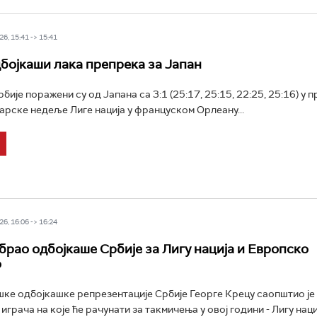
6, 15:41 -> 15:41
бојкаши лака препрека за Јапан
ије поражени су од Јапана са 3:1 (25:17, 25:15, 22:25, 25:16) у 
арске недеље Лиге нација у француском Орлеану...
6, 16:06 -> 16:24
брао одбојкаше Србије за Лигу нација и Европско
о
ке одбојкашке репрезентације Србије Георге Крецу саопштио је
играча на које ће рачунати за такмичења у овој години - Лигу наци