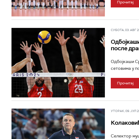
Прочитај
СУБОТА, 03. АВГ 20
Одбојкаши
после дра
Одбојкаши Срб
сетовима у п
Прочитај
УТОРАК, 09. ЈУЛ 20
Колаковић
Селектор муш