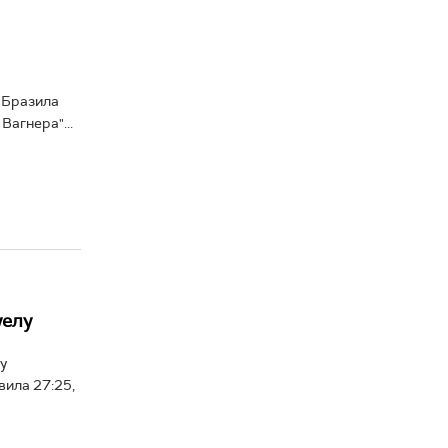
 Бразила
Вагнера"...
уелу
у
вила 27:25,