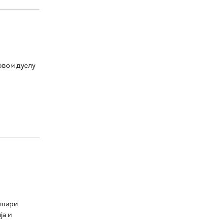
првом дуелу
 шири
ја и