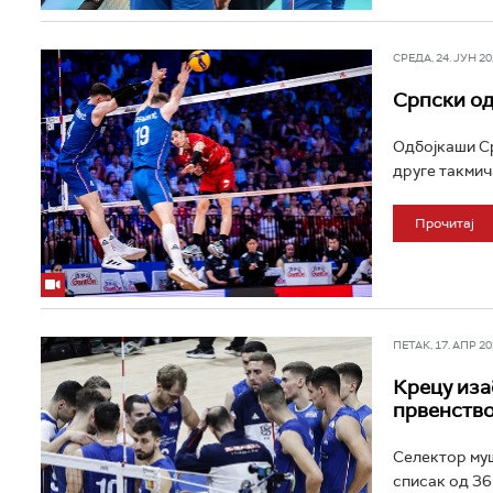
СРЕДА, 24. ЈУН 202
Српски од
Одбојкаши Срб
друге такмич
Прочитај
ПЕТАК, 17. АПР 202
Крецу иза
првенств
Селектор муш
списак од 36 