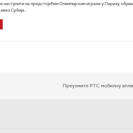
ће наступити на предстојећим Олимпијским играма у Паризу, објави
вез Србије...
Преузмите РТС мобилну апли