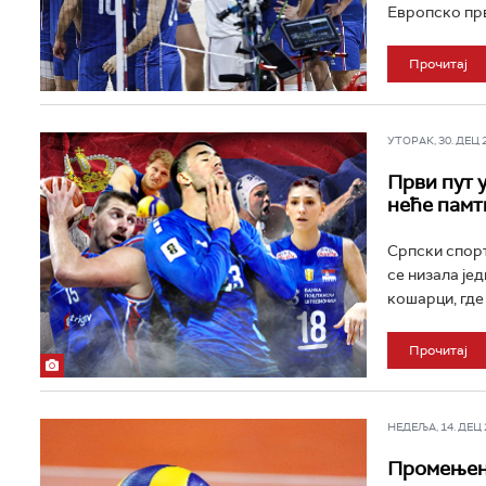
Европско прв
Прочитај
УТОРАК, 30. ДЕЦ 20
Први пут у
неће памт
Српски спорт
се низала јед
кошарци, где 
Прочитај
НЕДЕЉА, 14. ДЕЦ 2
Промењен 