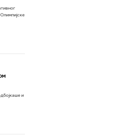
ативног
 Олимпијске
ом
одбојкаше и