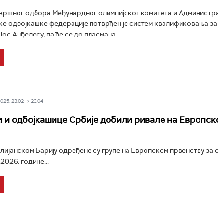
вршног одбора Међунардног олимпијског комитета и Администр
е одбојкашке федерације потврђен је систем квалификовања за
Лос Анђелесу, па ће се до пласмана...
25, 23:02 -> 23:04
 и одбојкашице Србије добили ривале на Европск
лијанском Барију одређене су групе на Европском првенству за 
2026. године...