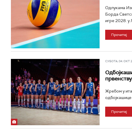
Одлукама Из
Борда Светск
игре 2028. у 
Прочитај
СУБОТА, 04. ОКТ 20
Одбојкаши
првенству
Жребом у ита
одбојкашице 
Прочитај