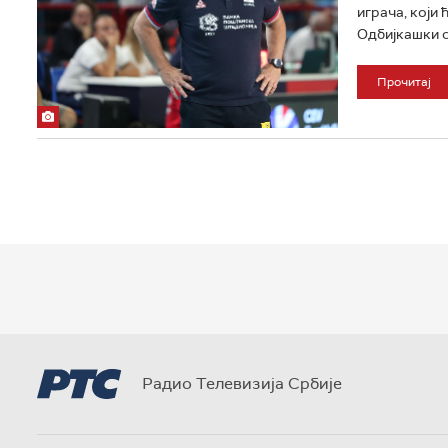
играча, који 
Одбијкашки са
Прочитај
Радио Телевизија Србије