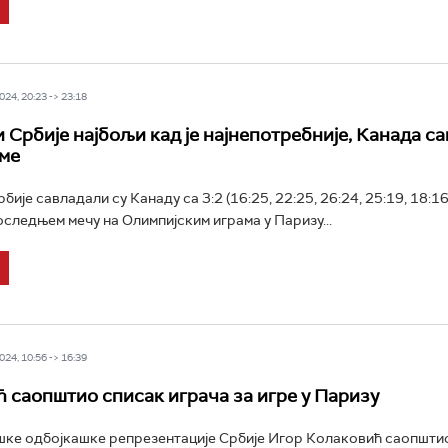
24, 20:23 -> 23:18
 Србије најбољи кад је најнепотребније, Канада с
ме
ије савладали су Канаду са 3:2 (16:25, 22:25, 26:24, 25:19, 18:16
оследњем мечу на Олимпијским играма у Паризу...
24, 10:56 -> 16:39
 саопштио списак играча за игре у Паризу
ке одбојкашке репрезентације Србије Игор Колаковић саопштио