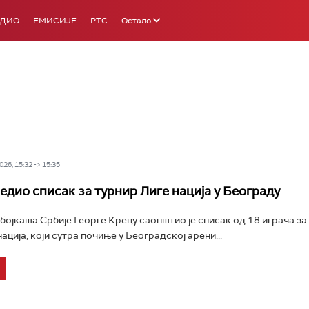
АДИО
ЕМИСИЈЕ
РТС
Остало
26, 15:32 -> 15:35
едио списак за турнир Лиге нација у Београду
ојкаша Србије Георге Крецу саопштио је списак од 18 играча за
ација, који сутра почиње у Београдској арени...