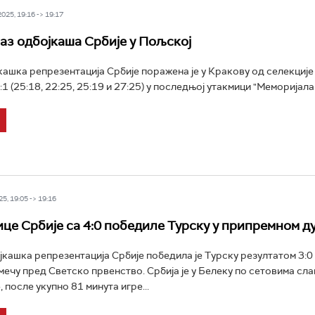
25, 19:16 -> 19:17
аз одбојкаша Србије у Пољској
ашка репрезентација Србије поражена је у Кракову од селекције
1 (25:18, 22:25, 25:19 и 27:25) у последњој утакмици "Меморијала 
5, 19:05 -> 19:16
це Србије са 4:0 победиле Турску у припремном д
кашка репрезентација Србије победила је Турску резултатом 3:0 
ечу пред Светско првенство. Србија је у Белеку по сетовима сла
, после укупно 81 минута игре...