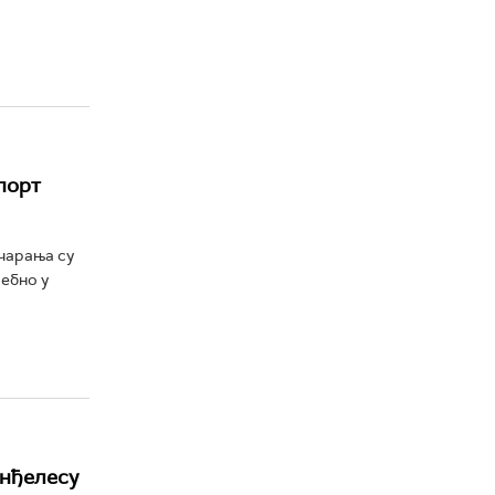
спорт
очарања су
себно у
Анђелесу