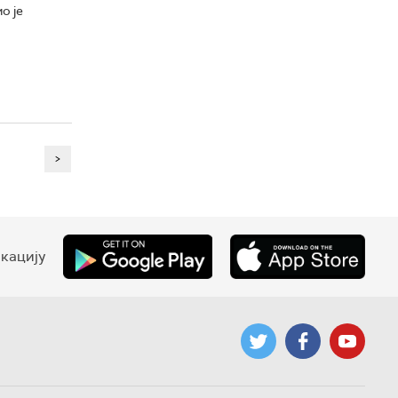
о је
>
кацију