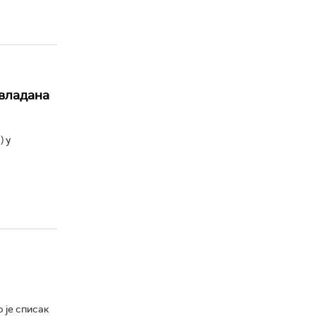
авладана
) у
 је списак