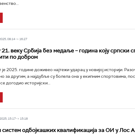
енство...
25, 08:14 -> 16:27
 21. веку Србија без медаље – година коју српски 
ити по добром
 је 2025. године доживео најтежи ударац у новијој историји. Раз
но за другим, а најдубље су болела она у екипним спортовима, по
се догодио историјски...
025, 15:17 -> 15:18
систем одбојкашких квалификација за ОИ у Лос 