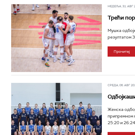
НЕДЕЉА, 31. АВГ 20
Трећи пор
Мушка одбојк
резултатом 3:
Прочитај
СРЕДА, 06. АВГ 202
Одбојкаши
Женска одбој
припремном м
25:20 и 26:24