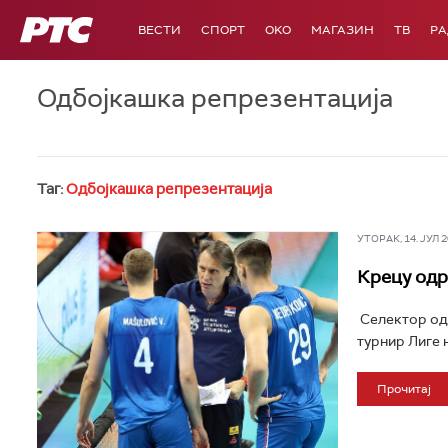
РТС
ВЕСТИ
СПОРТ
OKO
МАГАЗИН
ТВ
Р
Одбојкашка репрезентација
Таг:
Одбојкашка репрезентација
УТОРАК, 14. ЈУЛ 20
Крецу одр
Селектор одб
турнир Лиге н
Прочитај