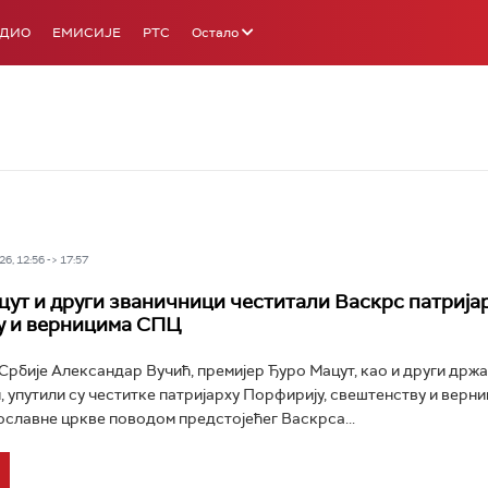
АДИО
ЕМИСИЈЕ
РТС
Остало
6, 12:56 -> 17:57
цут и други званичници честитали Васкрс патрија
у и верницима СПЦ
рбије Александар Вучић, премијер Ђуро Мацут, као и други држ
 упутили су честитке патријарху Порфирију, свештенству и верн
славне цркве поводом предстојећег Васкрса...