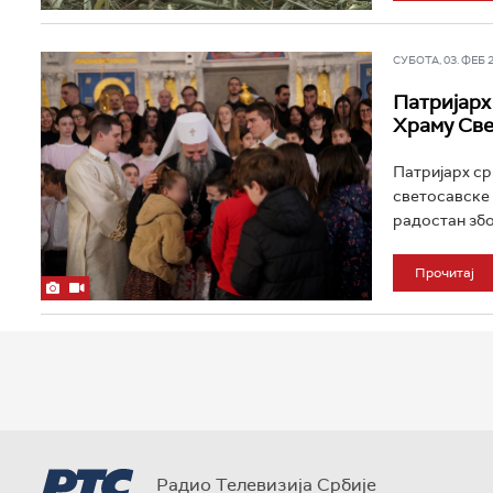
СУБОТА, 03. ФЕБ 20
Патријарх
Храму Све
Патријарх ср
светосавске 
радостан због
Прочитај
Радио Телевизија Србије