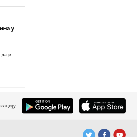
има у
да је
кацију