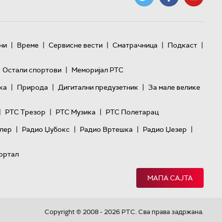
|
|
|
|
|
ни
Време
Сервисне вести
Сматрачница
Подкаст
|
Остали спортови
Меморијал РТС
|
|
|
ка
Природа
Дигитални предузетник
За мале велике
|
|
|
РТС Трезор
РТС Музика
РТС Полетарац
|
|
|
|
лер
Радио Џубокс
Радио Вртешка
Радио Џезер
ортал
МАПА САЈТА
Copyright © 2008 - 2026 РТС. Сва права задржана.