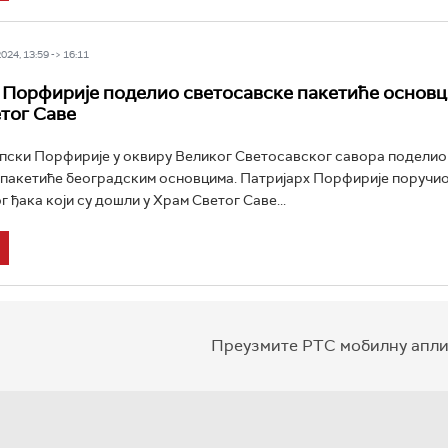
24, 13:59 -> 16:11
 Порфирије поделио светосавске пакетиће основц
тог Саве
пски Порфирије у оквиру Великог Светосавског савора поделио
пакетиће београдским основцима. Патријарх Порфирије поручио 
 ђака који су дошли у Храм Светог Саве...
Преузмите РТС мобилну апли