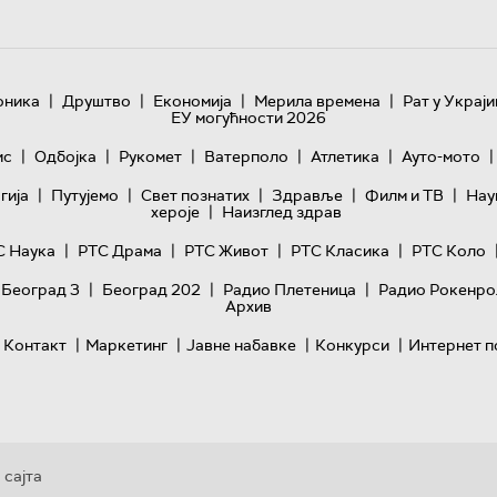
|
|
|
|
оника
Друштво
Економија
Мерила времена
Рат у Украји
ЕУ могућности 2026
|
|
|
|
|
|
ис
Одбојка
Рукомет
Ватерполо
Атлетика
Ауто-мото
|
|
|
|
|
гијa
Путујемо
Свет познатих
Здравље
Филм и ТВ
Нау
|
хероје
Наизглед здрав
|
|
|
|
С Наука
РТС Драма
РТС Живот
РТС Класика
РТС Коло
|
|
|
 Београд 3
Београд 202
Радио Плетеница
Радио Рокенро
Архив
|
|
|
|
Контакт
Маркетинг
Јавне набавке
Конкурси
Интернет п
 сајта