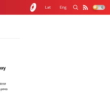
Lat
Eng
рху
авни
ицима