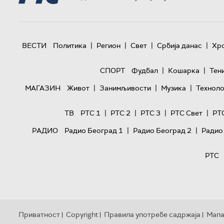
|
|
|
|
ВЕСТИ
Политика
Регион
Свет
Србија данас
Хр
|
|
СПОРТ
Фудбал
Кошарка
Тен
|
|
|
МАГАЗИН
Живот
Занимљивости
Музика
Техноло
|
|
|
|
ТВ
РТС 1
РТС 2
РТС 3
РТС Свет
РТ
|
|
РАДИО
Радио Београд 1
Радио Београд 2
Радио
РТС
Приватност
Copyright
Правила употребе садржаја
Мапа
|
|
|