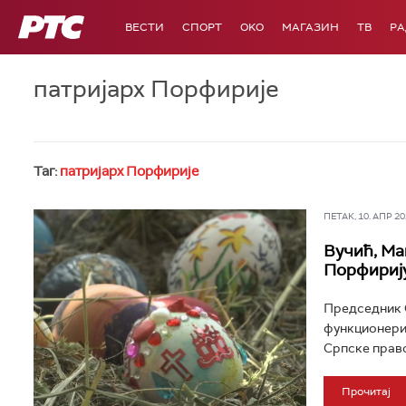
РТС
ВЕСТИ
СПОРТ
OKO
МАГАЗИН
ТВ
Р
патријарх Порфирије
Таг:
патријарх Порфирије
ПЕТАК, 10. АПР 202
Вучић, Ма
Порфириј
Председник С
функционери,
Српске право
Прочитај