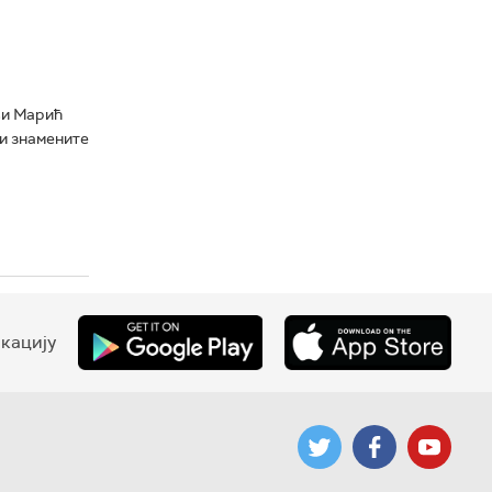
ви Марић
ти знамените
кацију