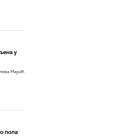
љена у
илева Марић
о пола