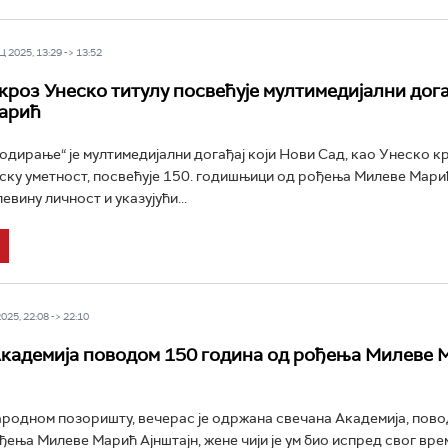
 2025, 13:29 -> 13:52
кроз Унеско титулу посвећује мултимедијални дога
арић
одирање“ је мултимедијални догађај који Нови Сад, као Унеско к
јску уметност, посвећује 150. годишњици од рођења Милеве Мари
вину личност и указујући...
25, 22:08 -> 22:10
кадемија поводом 150 година од рођења Милеве 
родном позоришту, вечерас је одржана свечана Академија, пов
ђења Милеве Марић Ајнштајн, жене чији је ум био испред свог врем