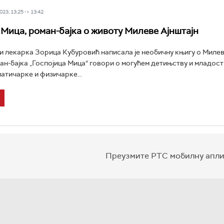
23, 13:25 -> 13:42
 Мица, роман-бајка о животу Милеве Ајнштајн
 лекарка Зорица Кубуровић написала је необичну књигу о Миле
ман-бајка „Госпојица Мица“ говори о могућем детињству и младос
атичарке и физичарке...
Преузмите РТС мобилну апли