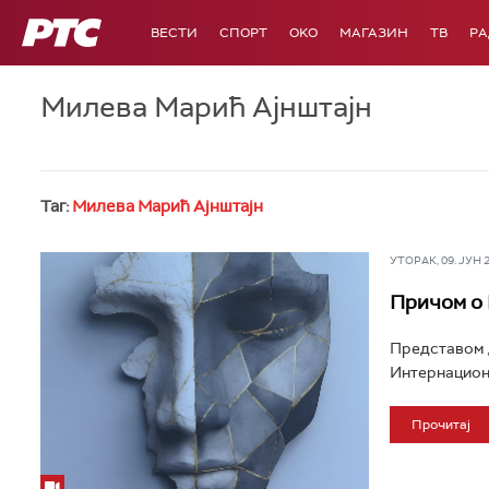
РТС
ВЕСТИ
СПОРТ
OKO
МАГАЗИН
ТВ
Р
Милева Марић Ајнштајн
Таг:
Милева Марић Ајнштајн
УТОРАК, 09. ЈУН 20
Причом о
Представом „
Интернациона
Прочитај