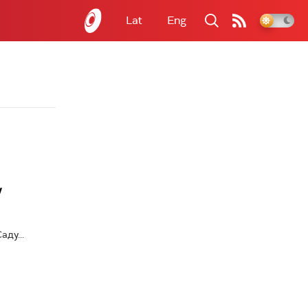
Lat
Eng
у
ду...