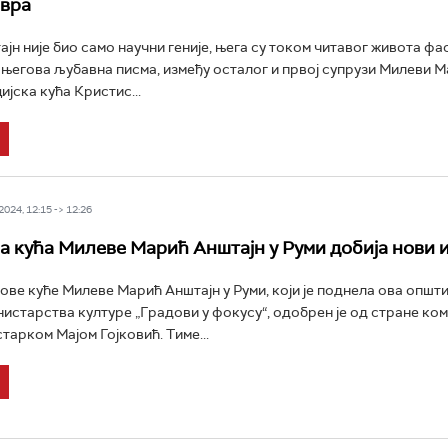
евра
ајн није био само научни геније, њега су током читавог живота ф
е његова љубавна писма, између осталог и првој супрузи Милеви М
јска кућа Кристис...
024, 12:15 -> 12:26
 кућа Милеве Марић Анштајн у Руми добија нови 
ове куће Милеве Марић Анштајн у Руми, који је поднела ова општи
истарства културе „Градови у фокусу“, одобрен је од стране ком
тарком Мајом Гојковић. Тиме...