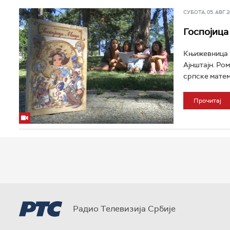
СУБОТА, 05. АВГ 20
Госпојица
Књижевница и
Ајнштајн. Ро
српске матем
Прочитај
Радио Телевизија Србије