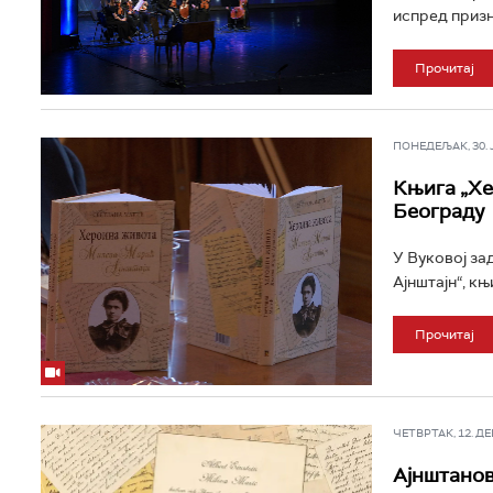
испред призна
Прочитај
ПОНЕДЕЉАК, 30. ЈУ
Књига „Хе
Београду
У Вуковој за
Ајнштајн“, књ
Прочитај
ЧЕТВРТАК, 12. ДЕЦ
Ајнштанов