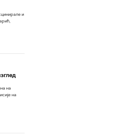
асцинирале и
арић,
изглед
на на
исије на