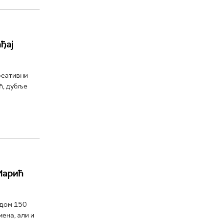
ђај
реативни
ћ, дубље
Марић
одом 150
ена, али и