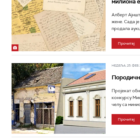
милиона 
Алберт Ајншт
жене. Сада ј
продала аукци
Прочитај
НЕДЕЉА, 25. ФЕБ 2
Породична
Пројекат обн
конкурсу Мин
челу са минис
Прочитај