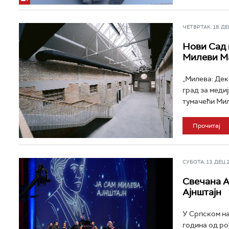
ЧЕТВРТАК, 18. ДЕЦ
Нови Сад 
Милеви М
„Милева: Дек
град за меди
тумачећи Миле
Прочитај
СУБОТА, 13. ДЕЦ 20
Свечана А
Ајнштајн
У Српском на
година од ро