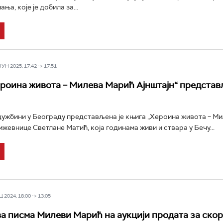
ња, које је добила за...
Н 2025, 17:42 -> 17:51
роина живота – Милева Марић Ајнштајн“ представ
дужбини у Београду представљена је књига „Хероина живота – М
ижевнице Светлане Матић, која годинама живи и ствара у Бечу...
 2024, 18:00 -> 13:05
а писма Милеви Марић на аукцији продата за скор