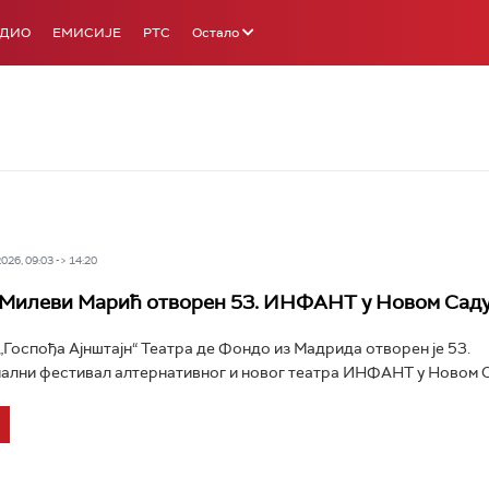
АДИО
ЕМИСИЈЕ
РТС
Остало
26, 09:03 -> 14:20
 Милеви Марић отворен 53. ИНФАНТ у Новом Сад
Госпођа Ајнштајн“ Театра де Фондо из Мадрида отворен је 53.
лни фестивал алтернативног и новог театра ИНФАНТ у Новом Са