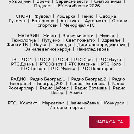
|
|
|
|
у Украјини
Време
Сервисне вести
Сматрачница
|
Подкаст
ЕУ могућности 2026
|
|
|
|
СПОРТ
Фудбал
Кошарка
Тенис
Одбојка
|
|
|
|
Рукомет
Ватерполо
Атлетика
Ауто-мото
Остали
|
спортови
Меморијал РТС
|
|
|
МАГАЗИН
Живот
Занимљивости
Музика
|
|
|
|
Технологијa
Путујемо
Свет познатих
Здравље
|
|
|
|
Филм и ТВ
Наука
Природа
Дигитални предузетник
|
За мале велике хероје
Наизглед здрав
|
|
|
|
|
ТВ
РТС 1
РТС 2
РТС 3
РТС Свет
РТС Наука
|
|
|
|
РТС Драма
РТС Живот
РТС Класика
РТС Коло
|
|
РТС Трезор
РТС Музика
РТС Полетарац
|
|
РАДИО
Радио Београд 1
Радио Београд 2
Радио
|
|
|
Београд 3
Београд 202
Радио Плетеница
Радио
|
|
|
Рокенролер
Радио Џубокс
Радио Вртешка
Радио
|
Џезер
Архив
|
|
|
|
РТС
Контакт
Маркетинг
Јавне набавке
Конкурси
Интернет портал
МАПА САЈТА