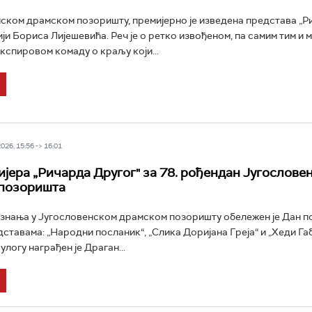
ском драмском позоришту, премијерно је изведена представа „Р
ији Бориса Лијешевића. Реч је о ретко извођеном, па самим тим и 
спировом комаду о краљу који...
26, 15:56 -> 16:01
јера „Ричарда Другог" за 78. рођендан Југослове
 позоришта
знања у Југословенском драмском позоришту обележен је Дан п
ставама: „Народни посланик“, „Слика Доријана Греја“ и „Хеди Габ
улогу награђен је Драган...