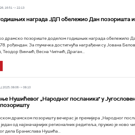
6, 16:51 -> 22:13
одишњих награда ЈДП обележио Дан позоришта и 
ко драмско позориште доделом годишњих награда обележило Д
78. рођендан. За глумачка достигнућа награђени су Јована Бело
 Теодор Винчић, Весна Чипчић, Драган...
 2025, 08:06 -> 08:10
ње Нушићевог „Народног посланика" у Југослове
 позоришту
ском драмском позоришту вечерас је премијера „Народног посла
 један од најзначајнијих регионалних редитеља, пружио је ново ч
г дела Бранислава Нушића...