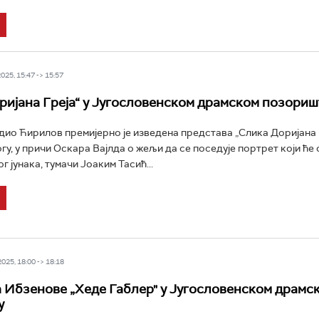
25, 15:47 -> 15:57
ријана Греја“ у Југословенском драмском позориш
дио Ћирилов премијерно је изведена представа „Слика Доријана Г
гу, у причи Оскара Вајлда о жељи да се поседује портрет који ће
г јунака, тумачи Јоаким Тасић...
25, 18:00 -> 18:18
 Ибзенове „Хеде Габлер" у Југословенском драмс
у