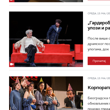
СРЕДА, 13. МАЈ 202
„Гардероб
улози и р
После више о
драмског поз
улогама, док 
Прочитај
СРЕДА, 13. МАЈ 202
Корпорати
Београдска п
обновљених п
поново гледа