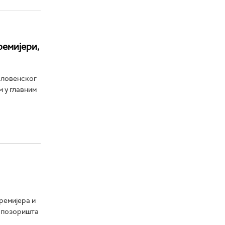
ремијери,
словенског
 у главним
ремијера и
г позоришта