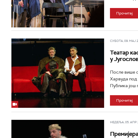
Прочитај
СУБОТА, 09. МАЈ 20
Театар ка
у Југосло
После више о
Харвуда под 
Публика још п
Прочитај
НЕДЕЉА, 05. АПР 2
Премијера