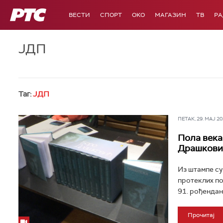
РТС
ВЕСТИ
СПОРТ
OKO
МАГАЗИН
ТВ
Р
ЈДП
Таг:
ЈДП
ПЕТАК, 29. МАЈ 202
Пола века
Драшкови
Из штампе су
протеклих по
91. рођендан
Прочитај