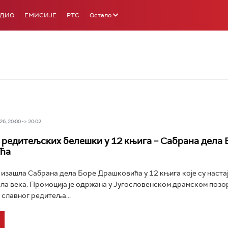
АДИО
ЕМИСИЈЕ
РТС
Остало
6, 20:00 -> 20:02
 редитељских белешки у 12 књига – Сабрана дела 
ћа
 изашла Сабрана дела Боре Драшковића у 12 књига које су настај
ла века. Промоција је одржана у Југословенском драмском позор
 славног редитеља...