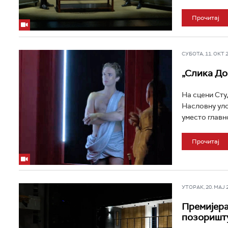
Прочитај
СУБОТА, 11. ОКТ 20
„Слика До
На сцени Сту
Насловну уло
уместо главно
Прочитај
УТОРАК, 20. МАЈ 20
Премијера
позоришт