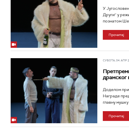
У Југословен
Други'' у реж
познатом Шек
Прочитај
СУБОТА, 04. АПР 20
Претпреми
драмског
Доделом при
Награде пред
главну мушку 
Прочитај