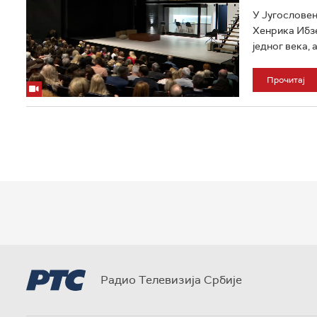
У Југословен
Хенрика Ибзе
једног века, 
Прочитај
Радио Телевизија Србије