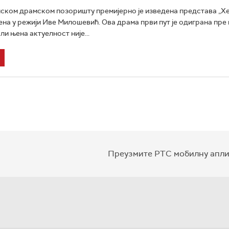
ском драмском позоришту премијерно је изведена представа „Хе
на у режији Иве Милошевић. Ова драма први пут је одиграна пре
али њена актуелност није...
Преузмите РТС мобилну апли