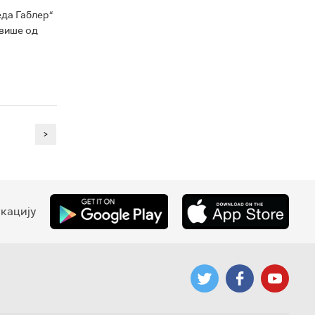
да Габлер“
 више од
>
кацију