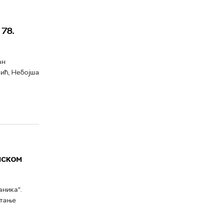
78.
ан
вић, Небојша
нском
ника“.
итање