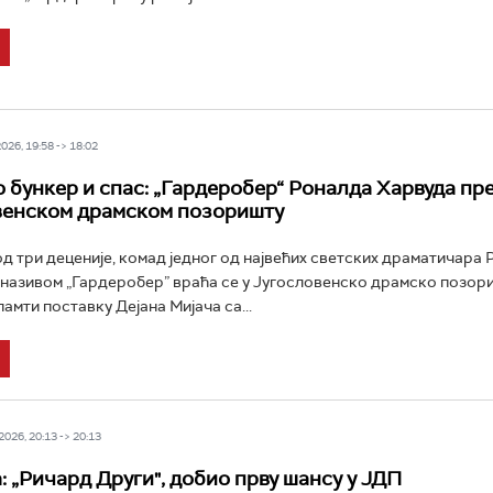
26, 19:58 -> 18:02
о бункер и спас: „Гардеробер“ Роналда Харвуда пр
венском драмском позоришту
д три деценије, комад једног од највећих светских драматичара
називом „Гардеробер” враћа се у Југословенско драмско позор
амти поставку Дејана Мијача са...
026, 20:13 -> 20:13
: „Ричард Други", добио прву шансу у ЈДП