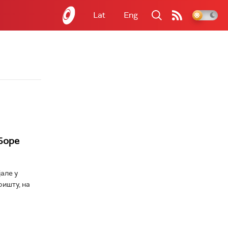
Lat
Eng
Боре
але у
ишту, на