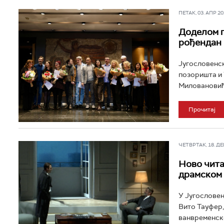
ПЕТАК, 03. АПР 202
Доделом г
рођендан
Југословенс
позоришта и 
Миловановић,
Прочитај
ЧЕТВРТАК, 18. ДЕЦ
Ново чита
драмском
У Југословен
Вито Тауфер,
ванвременско