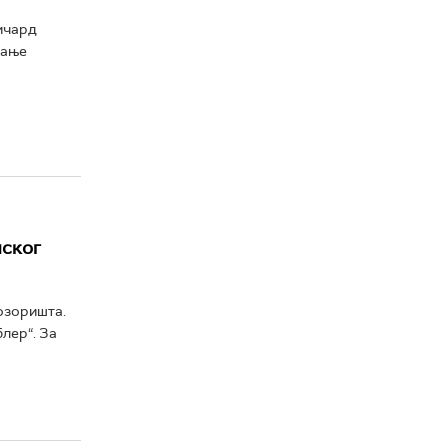
ичард
мање
нског
озоришта.
лер“. За