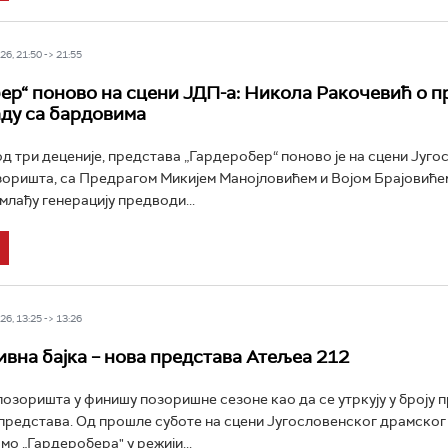
6, 21:50 -> 21:55
ер“ поново на сцени ЈДП-а: Никола Ракочевић о п
аду са бардовима
д три деценије, представа „Гардеробер“ поново је на сцени Југо
оришта, са Предрагом Микијем Манојловићем и Војом Брајовићем
млађу генерацију предводи...
6, 13:25 -> 13:26
вна бајка – нова представа Атељеа 212
озоришта у финишу позоришне сезоне као да се утркују у броју п
редстава. Од прошле суботе на сцени Југословенског драмско
мо „Гардеробера" у режији...