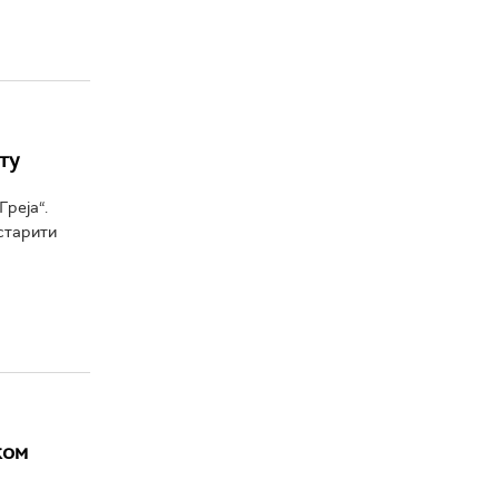
ту
реја“.
 старити
ком