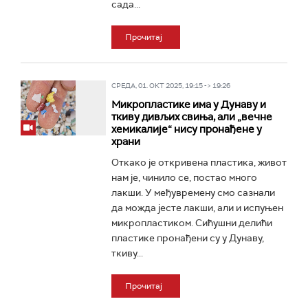
сада...
Прочитај
СРЕДА, 01. ОКТ 2025, 19:15 -> 19:26
Микропластике има у Дунаву и
ткиву дивљих свиња, али „вечне
хемикалије“ нису пронађене у
храни
Откако је откривена пластика, живот
нам је, чинило се, постао много
лакши. У међувремену смо сазнали
да можда јесте лакши, али и испуњен
микропластиком. Сићушни делићи
пластике пронађени су у Дунаву,
ткиву...
Прочитај