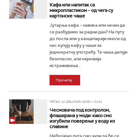
Кафа или напитак са
микропластиком – од чега су
картонске чаше
Јутарња кафа – навика или начин да
се разбудимо за радни дан? На путу
до посла или у канцеларији многи од
нас купују кафу у чаши за
једнократну употребу. Та чаша делује
безопасно, али најновија
истраживања...
Прочитај
ПЕТАК, 12. ДЕЦ 2025, 20:59 -> 21:41
Чесмовача под контролом,
флаширана у моди: како смо
изгубили поверење у воду из
славине
Небројено пута смо чули да ће се