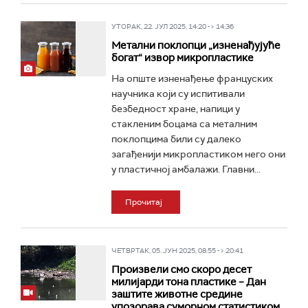
УТОРАК, 22. ЈУЛ 2025, 14:20 -> 14:36
Метални поклопци „изненађујуће
богат“ извор микропластикe
На опште изненађење француских
научника који су испитивали
безбедност хране, напици у
стакленим боцама са металним
поклопцима били су далеко
загађенији микропластиком него они
у пластичној амбалажи. Главни...
Прочитај
ЧЕТВРТАК, 05. ЈУН 2025, 08:55 -> 20:41
Произвели смо скоро десет
милијарди тона пластике – Дан
заштите животне средине
упозорава суморном статистиком