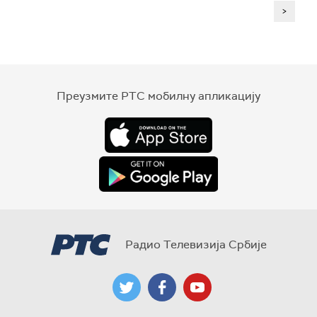
>
Преузмите РТС мобилну апликацију
Радио Телевизија Србије