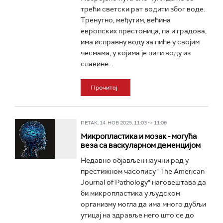
трећи светски рат водити због воде.
Тренутно, међутим, већина
европских престоница, па и градова,
има исправну воду за пиће у својим
чесмама, у којима је пити воду из
славине...
Прочитај
ПЕТАК, 14. НОВ 2025, 11:03 -> 11:06
Микропластика и мозак - могућа
веза са васкуларном деменцијом
Недавно објављен научни рад у
престижном часопису "The American
Journal of Pathology" наговештава да
би микропластика у људском
организму могла да има много дубљи
утицај на здравље него што се до