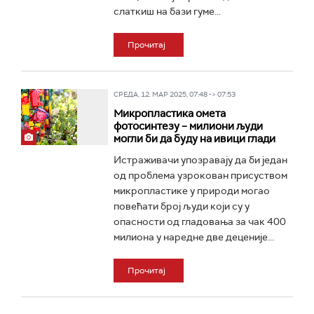
слаткиш на бази гуме...
Прочитај
СРЕДА, 12. МАР 2025, 07:48 -> 07:53
Микропластика омета
фотосинтезу – милиони људи
могли би да буду на ивици глади
Истраживачи упозравају да би један
од проблема узрокован присуством
микропластике у природи могао
повећати број људи који су у
опасности од гладовања за чак 400
милиона у наредне две деценије...
Прочитај