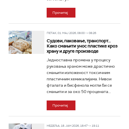
Прочитај
ПЕТАК, 01. МАЈ 2026, 08:00 -> 08:26
Судови, паковање, транспорт...
Како смањити унос пластике кроз
храну и друге производе
Једноставна промена у процесу
руковања храном може драстично
смањити изложеност токсичним
пластичним хемикалијама. Нивои
фталата и бисфенола могли би се
смањити и за око 50 процената...
Прочитај
НЕДЕЉА, 18. ЈАН 2026, 18:47 -> 19:11