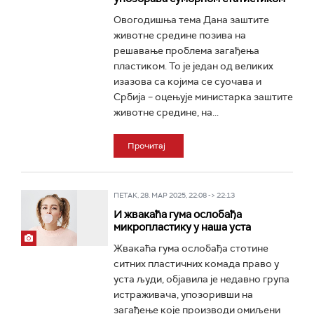
Овогодишња тема Дана заштите
животне средине позива на
решавање проблема загађења
пластиком. То је један од великих
изазова са којима се суочава и
Србија – оцењује министарка заштите
животне средине, на...
Прочитај
ПЕТАК, 28. МАР 2025, 22:08 -> 22:13
И жвакаћа гума ослобађа
микропластику у наша уста
Жвакаћа гума ослобађа стотине
ситних пластичних комада право у
уста људи, објавила је недавно група
истраживача, упозоривши на
загађење које производи омиљени