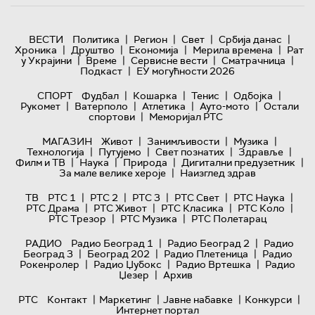
|
|
|
|
ВЕСТИ
Политика
Регион
Свет
Србија данас
|
|
|
|
Хроника
Друштво
Економија
Мерила времена
Рат
|
|
|
|
у Украјини
Време
Сервисне вести
Сматрачница
|
Подкаст
ЕУ могућности 2026
|
|
|
|
СПОРТ
Фудбал
Кошарка
Тенис
Одбојка
|
|
|
|
Рукомет
Ватерполо
Атлетика
Ауто-мото
Остали
|
спортови
Меморијал РТС
|
|
|
МАГАЗИН
Живот
Занимљивости
Музика
|
|
|
|
Технологијa
Путујемо
Свет познатих
Здравље
|
|
|
|
Филм и ТВ
Наука
Природа
Дигитални предузетник
|
За мале велике хероје
Наизглед здрав
|
|
|
|
|
ТВ
РТС 1
РТС 2
РТС 3
РТС Свет
РТС Наука
|
|
|
|
РТС Драма
РТС Живот
РТС Класика
РТС Коло
|
|
РТС Трезор
РТС Музика
РТС Полетарац
|
|
РАДИО
Радио Београд 1
Радио Београд 2
Радио
|
|
|
Београд 3
Београд 202
Радио Плетеница
Радио
|
|
|
Рокенролер
Радио Џубокс
Радио Вртешка
Радио
|
Џезер
Архив
|
|
|
|
РТС
Контакт
Маркетинг
Јавне набавке
Конкурси
Интернет портал