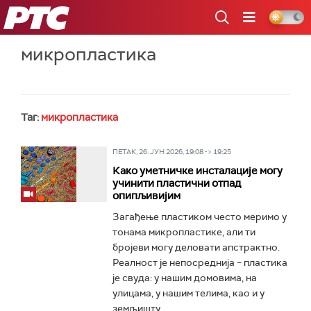
РТС
микропластика
Таг:
микропластика
ПЕТАК, 26. ЈУН 2026, 19:08 -> 19:25
Како уметничке инсталације могу
учинити пластични отпад
опипљивијим
Загађење пластиком често меримо у
тонама микропластике, али ти
бројеви могу деловати апстрактно.
Реалност је непосреднија – пластика
је свуда: у нашим домовима, на
улицама, у нашим телима, као и у
земљишту...