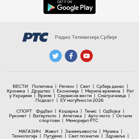
Радио Телевизија Србије
|
|
|
|
ВЕСТИ
Политика
Регион
Свет
Србија данас
|
|
|
|
Хроника
Друштво
Економија
Мерила времена
Рат
|
|
|
|
у Украјини
Време
Сервисне вести
Сматрачница
|
Подкаст
ЕУ могућности 2026
|
|
|
|
СПОРТ
Фудбал
Кошарка
Тенис
Одбојка
|
|
|
|
Рукомет
Ватерполо
Атлетика
Ауто-мото
Остали
|
спортови
Меморијал РТС
|
|
|
МАГАЗИН
Живот
Занимљивости
Музика
|
|
|
|
Технологијa
Путујемо
Свет познатих
Здравље