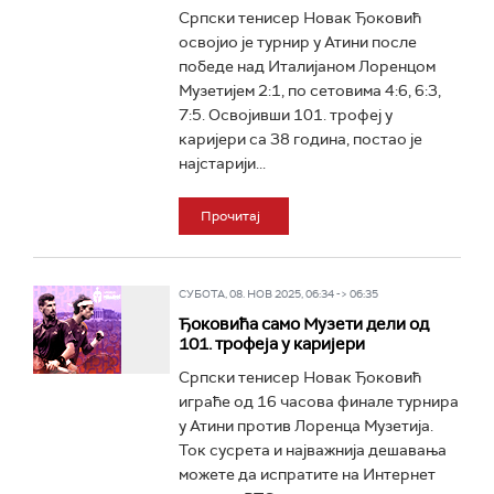
Српски тенисер Новак Ђоковић
освојио је турнир у Атини после
победе над Италијаном Лоренцом
Музетијем 2:1, по сетовима 4:6, 6:3,
7:5. Освојивши 101. трофеј у
каријери са 38 година, постао је
најстарији...
Прочитај
СУБОТА, 08. НОВ 2025, 06:34 -> 06:35
Ђоковића само Музети дели од
101. трофеја у каријери
Српски тенисер Новак Ђоковић
играће од 16 часова финале турнира
у Атини против Лоренца Музетија.
Ток сусрета и најважнија дешавања
можете да испратите на Интернет