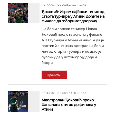
ПЕТАК, 07. НОВ 2025, 17:21 -> 17:42
Ђоковић: Играм најбољи тенис од
старта турнира у Атини, дођите на
финале да "оборимо" дворану
Најбољи српски тенисер Новак
Ђоковић после пласмана у финале
АТП турнира у Атини изјавио је да је
против Ханфмана одиграо најбољи
меч од старта турнира и позвао је
публику да у истом броју дође и
бодри...
Прочитај
ПЕТАК, 07. НОВ 2025, 14:50 -> 18:52
Маестрални Ђоковић преко
Ханфмана стигао до финала у
Атини