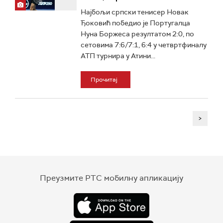
Најбољи српски тенисер Новак
Ђоковић победио је Португалца
Нуна Боржеса резултатом 2:0, по
сетовима 7:6/7:1, 6:4 у четвртфиналу
АТП турнира у Атини...
Прочитај
>
Преузмите РТС мобилну апликацију