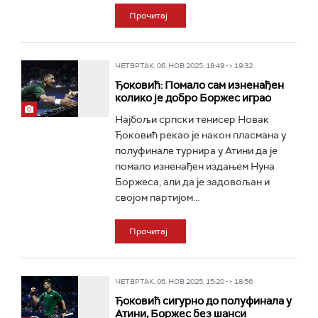
Прочитај
ЧЕТВРТАК, 06. НОВ 2025, 18:49 -> 19:32
Ђоковић: Помало сам изненађен
колико је добро Боржес играо
Најбољи српски тенисер Новак
Ђоковић рекао је након пласмана у
полуфинале турнира у Атини да је
помало изненађен издањем Нуна
Боржеса, али да је задовољан и
својом партијом...
Прочитај
ЧЕТВРТАК, 06. НОВ 2025, 15:20 -> 18:56
Ђоковић сигурно до полуфинала у
Атини, Боржес без шанси