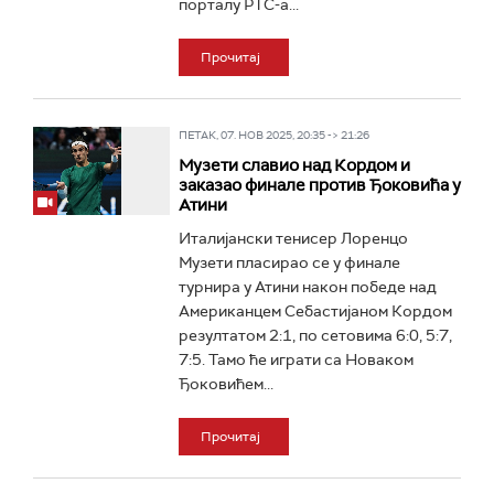
порталу РТС-а...
Прочитај
ПЕТАК, 07. НОВ 2025, 20:35 -> 21:26
Музети славио над Кордом и
заказао финале против Ђоковића у
Атини
Италијански тенисер Лоренцо
Музети пласирао се у финале
турнира у Атини након победе над
Американцем Себастијаном Кордом
резултатом 2:1, по сетовима 6:0, 5:7,
7:5. Тамо ће играти са Новаком
Ђоковићем...
Прочитај