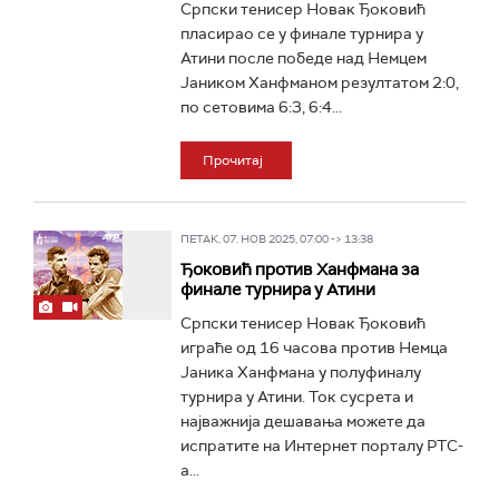
Српски тенисер Новак Ђоковић
пласирао се у финале турнира у
Атини после победе над Немцем
Јаником Ханфманом резултатом 2:0,
по сетовима 6:3, 6:4...
Прочитај
ПЕТАК, 07. НОВ 2025, 07:00 -> 13:38
Ђоковић против Ханфмана за
финале турнира у Атини
Српски тенисер Новак Ђоковић
играће од 16 часова против Немца
Јаника Ханфмана у полуфиналу
турнира у Атини. Ток сусрета и
најважнија дешавања можете да
испратите на Интернет порталу РТС-
а...