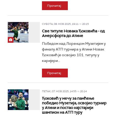
Прочитај
СУБОТА, 08. НОВ 2025, 19:11 -> 20:15
Све титуле Новака Ђоковића - од
Амерсфорта до Атине
Победом над Лоренцом Музетијем у
финалу АТП турнира у Атини Новак
Ђоковић је освојио 101. титулу у
каријери...
Прочитај
ПЕТАК, 07. НОВ 2025, 14:55 -> 20:14
Ђоковић у мечу за памћење
победио Музетија, освојио турнир
у Атини и постао најстарији
шампион на АТП туру