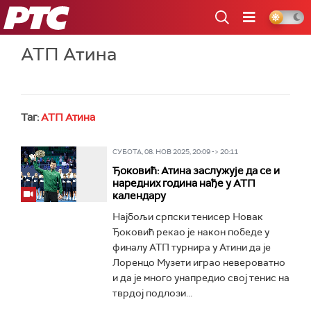
РТС
АТП Атина
Таг:
АТП Атина
СУБОТА, 08. НОВ 2025, 20:09 -> 20:11
Ђоковић: Атина заслужује да се и
наредних година нађе у АТП
календару
Најбољи српски тенисер Новак
Ђоковић рекао је након победе у
финалу АТП турнира у Атини да је
Лоренцо Музети играо невероватно
и да је много унапредио свој тенис на
тврдој подлози...