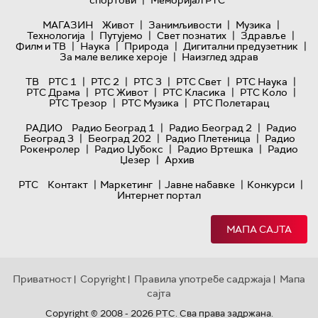
|
спортови
Меморијал РТС
|
|
|
МАГАЗИН
Живот
Занимљивости
Музика
|
|
|
|
Технологијa
Путујемо
Свет познатих
Здравље
|
|
|
|
Филм и ТВ
Наука
Природа
Дигитални предузетник
|
За мале велике хероје
Наизглед здрав
|
|
|
|
|
ТВ
РТС 1
РТС 2
РТС 3
РТС Свет
РТС Наука
|
|
|
|
РТС Драма
РТС Живот
РТС Класика
РТС Коло
|
|
РТС Трезор
РТС Музика
РТС Полетарац
|
|
РАДИО
Радио Београд 1
Радио Београд 2
Радио
|
|
|
Београд 3
Београд 202
Радио Плетеница
Радио
|
|
|
Рокенролер
Радио Џубокс
Радио Вртешка
Радио
|
Џезер
Архив
|
|
|
|
РТС
Контакт
Маркетинг
Јавне набавке
Конкурси
Интернет портал
МАПА САЈТА
Приватност
Copyright
Правила употребе садржаја
Мапа
|
|
|
сајта
Copyright © 2008 - 2026 РТС. Сва права задржана.