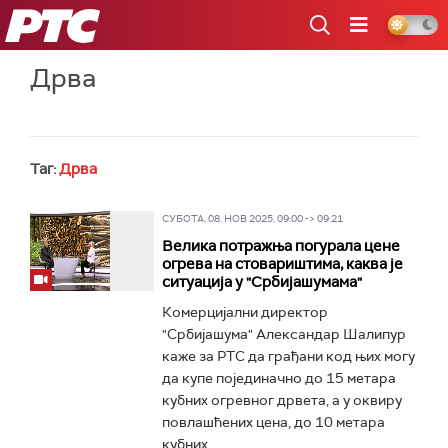
РТС
Дрва
Таг:
Дрва
СУБОТА, 08. НОВ 2025, 09:00 -> 09:21
Велика потражња погурала цене
огрева на стовариштима, каква је
ситуација у "Србијашумама"
Комерцијални директор
"Србијашума" Александар Шалипур
каже за РТС да грађани код њих могу
да купе појединачно до 15 метара
кубних огревног дрвета, а у оквиру
повлашћених цена, до 10 метара
кубних...