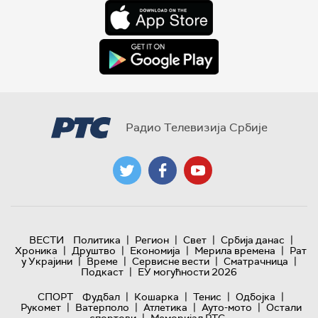
Радио Телевизија Србије
|
|
|
|
ВЕСТИ
Политика
Регион
Свет
Србија данас
|
|
|
|
Хроника
Друштво
Економија
Мерила времена
Рат
|
|
|
|
у Украјини
Време
Сервисне вести
Сматрачница
|
Подкаст
ЕУ могућности 2026
|
|
|
|
СПОРТ
Фудбал
Кошарка
Тенис
Одбојка
|
|
|
|
Рукомет
Ватерполо
Атлетика
Ауто-мото
Остали