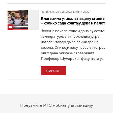
ЧЕТВРТАК, 28. СЕП 2023, 17:55 -> 20:30
Блага зима утицала на цену огрева
– колико сада коштају дрва и пелет
Јесен је почела, током дана су летње
температуре, али прохладна јутра
наговештавају да се ближи грејна
сезона. Они који нису набавили огрев
ових дана обилазе стоваришта.
Професор Шумарског факултета у...
Прочитај
Преузмите РТС мобилну апликацију