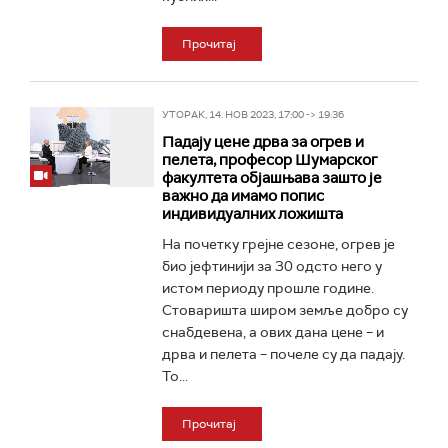
Прочитај
УТОРАК, 14. НОВ 2023, 17:00 -> 19:36
Падају цене дрва за огрев и
пелета, професор Шумарског
факултета објашњава зашто је
важно да имамо попис
индивидуалних ложишта
На почетку грејне сезоне, огрев је
био јефтинији за 30 одсто него у
истом периоду прошле године.
Стоваришта широм земље добро су
снабдевена, а ових дана цене – и
дрва и пелета – почеле су да падају.
То...
Прочитај