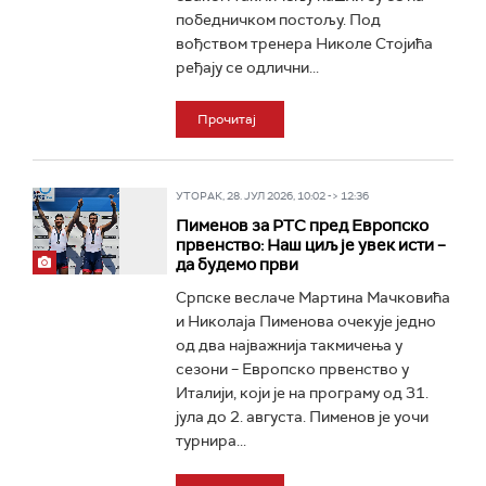
победничком постољу. Под
вођством тренера Николе Стојића
ређају се одлични...
Прочитај
УТОРАК, 28. ЈУЛ 2026, 10:02 -> 12:36
Пименов за РТС пред Европско
првенство: Наш циљ је увек исти –
да будемо први
Српске веслаче Мартина Мачковића
и Николаја Пименова очекује једно
од два најважнија такмичења у
сезони – Европско првенство у
Италији, који је на програму од 31.
јула до 2. августа. Пименов је уочи
турнира...