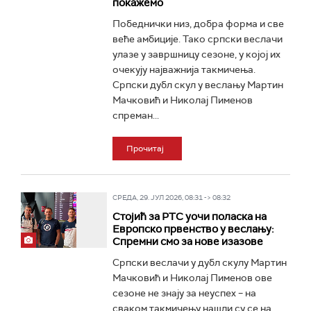
покажемо
Победнички низ, добра форма и све
веће амбиције. Тако српски веслачи
улазе у завршницу сезоне, у којој их
очекују најважнија такмичења.
Српски дубл скул у веслању Мартин
Мачковић и Николај Пименов
спреман...
Прочитај
СРЕДА, 29. ЈУЛ 2026, 08:31 -> 08:32
Стојић за РТС уочи поласка на
Европско првенство у веслању:
Спремни смо за нове изазове
Српски веслачи у дубл скулу Мартин
Мачковић и Николај Пименов ове
сезоне не знају за неуспех – на
сваком такмичењу нашли су се на