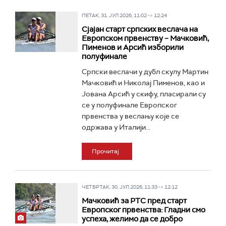
ПЕТАК, 31. ЈУЛ 2026, 11:02 -> 12:24
Сјајан старт српских веслача на
Европском првенству – Мачковић,
Пименов и Арсић изборили
полуфинале
Српски веслачи у дубл скулу Мартин
Мачковић и Николај Пименов, као и
Јована Арсић у скифу, пласирали су
се у полуфинале Европског
првенства у веслању које се
одржава у Италији...
Прочитај
ЧЕТВРТАК, 30. ЈУЛ 2026, 11:33 -> 12:12
Мачковић за РТС пред старт
Европског првенства: Гладни смо
успеха, желимо да се добро