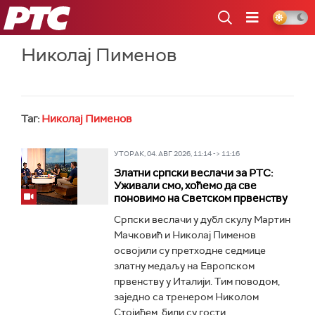
РТС
Николај Пименов
Таг:
Николај Пименов
УТОРАК, 04. АВГ 2026, 11:14 -> 11:16
Златни српски веслачи за РТС:
Уживали смо, хоћемо да све
поновимо на Светском првенству
Српски веслачи у дубл скулу Мартин
Мачковић и Николај Пименов
освојили су претходне седмице
златну медаљу на Европском
првенству у Италији. Тим поводом,
заједно са тренером Николом
Стојићем, били су гости...