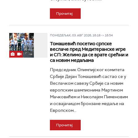
Прочитај
ПОНЕДЕЉАК, 03. АВГ 2026, 16:18 -> 16:54
Томашевић посетио српске
веслаче пред Медитеранске игре
и СП: Желимо да се врате срећни и
са новим медаљама
Председник Олимпијског комитета
Србије Дејан Томашевић састао се у
Веслачком савезу Србије са новим
европским шампионима Мартином
Мачковићем и Николајем Пименовим
и освајачицом бронзане медаље на
Европском...
Прочитај