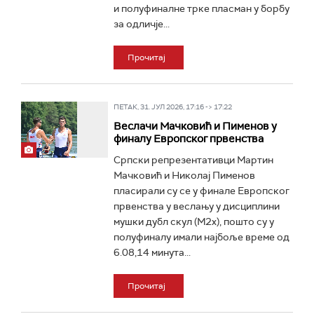
и полуфиналне трке пласман у борбу
за одличје...
Прочитај
ПЕТАК, 31. ЈУЛ 2026, 17:16 -> 17:22
Веслачи Мачковић и Пименов у
финалу Европског првенства
Српски репрезентативци Мартин
Мачковић и Николај Пименов
пласирали су се у финале Европског
првенства у веслању у дисциплини
мушки дубл скул (М2x), пошто су у
полуфиналу имали најбоље време од
6.08,14 минута...
Прочитај