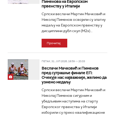
Пименова на Европском
првенству у Италији
Српски веслачи Мартин Мачковић и
Николај Пименов освојили су златну
медаљу на Европском првенству у
дисциплини дубл скул (М2x)...
Прочитај
ПЕТАК, 31. ЈУЛ 2026, 18:59 -> 20:33
Веслачи Мачковић и Пименов
пред сутрашње финале ЕП:
Очекује нас најважније, желимо да
узмемо медаљу
Српски веслачи Мартин Мачковић и
Николај Пименов сигурним и
убедљивим наступима на старту
Европског првенства у Италији
изборили су преко квалификационе