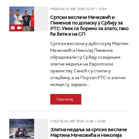
НЕДЕЉА, 02. АВГ 2026, 12:15 -> 12:54
Српски веслачи Мачковић и
Пименов по доласку у Србију за
РТС: Увек се боримо за злато, тако
ће бити и на СП
Српски веслачи у дубл скулу Мартин
Мачковић и Николај Пименов
обрадовали су Србију освајањем
златне медаље на Европском
првенству. Синоћ су стигли у
отаџбину, а за Портал РТС-а златни
момци су, заједно...
Прочитај
СУБОТА, 01. АВГ 2026, 11:36 -> 12:30
Златна медаља за српске веслаче
Мартина Мачковића и Николаја