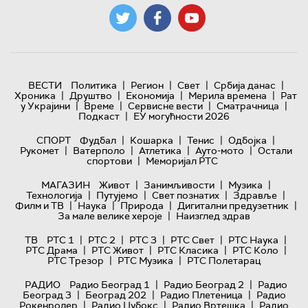
|
|
|
|
ВЕСТИ
Политика
Регион
Свет
Србија данас
|
|
|
|
Хроника
Друштво
Економија
Мерила времена
Рат
|
|
|
|
у Украјини
Време
Сервисне вести
Сматрачница
|
Подкаст
ЕУ могућности 2026
|
|
|
|
СПОРТ
Фудбал
Кошарка
Тенис
Одбојка
|
|
|
|
Рукомет
Ватерполо
Атлетика
Ауто-мото
Остали
|
спортови
Меморијал РТС
|
|
|
МАГАЗИН
Живот
Занимљивости
Музика
|
|
|
|
Технологијa
Путујемо
Свет познатих
Здравље
|
|
|
|
Филм и ТВ
Наука
Природа
Дигитални предузетник
|
За мале велике хероје
Наизглед здрав
|
|
|
|
|
ТВ
РТС 1
РТС 2
РТС 3
РТС Свет
РТС Наука
|
|
|
|
РТС Драма
РТС Живот
РТС Класика
РТС Коло
|
|
РТС Трезор
РТС Музика
РТС Полетарац
|
|
РАДИО
Радио Београд 1
Радио Београд 2
Радио
|
|
|
Београд 3
Београд 202
Радио Плетеница
Радио
|
|
|
Рокенролер
Радио Џубокс
Радио Вртешка
Радио