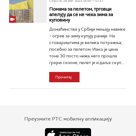
СУБОТА, 19. АВГ 2023, 05:50 -> 07:17
Помама за пелетом, трговци
апелују да се не чека зима за
куповину
Домаћинства у Србији мењају навике
– огрев за зиму купују раније. На
стовариштима je велика потражња,
посебно за пелетом. Иако је цена
тоне 30 посто нижа него прошле
грејне сезоне, пелет је и даље скуп...
Прочитај
Преузмите РТС мобилну апликацију