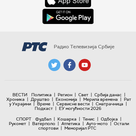
Радио Телевизија Србије
|
|
|
|
ВЕСТИ
Политика
Регион
Свет
Србија данас
|
|
|
|
Хроника
Друштво
Економија
Мерила времена
Рат
|
|
|
|
у Украјини
Време
Сервисне вести
Сматрачница
|
Подкаст
ЕУ могућности 2026
|
|
|
|
СПОРТ
Фудбал
Кошарка
Тенис
Одбојка
|
|
|
|
Рукомет
Ватерполо
Атлетика
Ауто-мото
Остали
|
спортови
Меморијал РТС