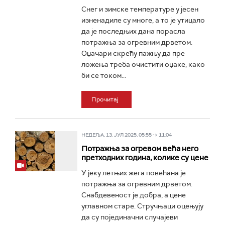
Снег и зимске температуре у јесен
изненадиле су многе, а то је утицало
да је последњих дана порасла
потражња за огревним дрветом.
Оџачари скрећу пажњу да пре
ложења треба очистити оџаке, како
би се током...
Прочитај
НЕДЕЉА, 13. ЈУЛ 2025, 05:55 -> 11:04
Потражња за огревом већа него
претходних година, колике су цене
У јеку летњих жега повећана је
потражња за огревним дрветом.
Снабдевеност је добра, а цене
углавном старе. Стручњаци оцењују
да су појединачни случајеви