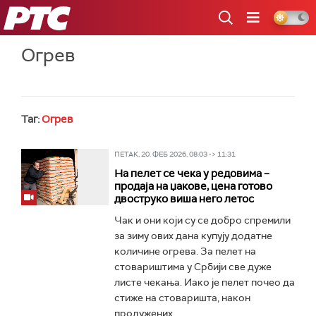
РТС
Огрев
Таг:
Огрев
ПЕТАК, 20. ФЕБ 2026, 08:03 -> 11:31
На пелет се чека у редовима –
продаја на џакове, цена готово
двоструко виша него летос
Чак и они који су се добро спремили
за зиму ових дана купују додатне
количине огрева. За пелет на
стовариштима у Србији све дуже
листе чекања. Иако је пелет почео да
стиже на стоваришта, након
продужених...