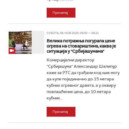
Прочитај
СУБОТА, 08. НОВ 2025, 09:00 -> 09:21
Велика потражња погурала цене
огрева на стовариштима, каква је
ситуација у "Србијашумама"
Комерцијални директор
"Србијашума" Александар Шалипур
каже за РТС да грађани код њих могу
да купе појединачно до 15 метара
кубних огревног дрвета, а у оквиру
повлашћених цена, до 10 метара
кубних...
Прочитај