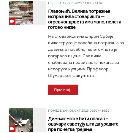
НЕДЕЉА, 12. ОКТ 2025, 11:00 -> 11:09
Главоњић: Велика потражња
испразнила стоваришта —
огревног дрвета има мало, пелета
готово нигде
На стовариштима широм Србије
вишеструко је повећана потражња за
дрвима, а посебно пелетом, што је
погурало и цене. Све више
снабдевача прави листе чекања за
испоруке купцима. Професор
Шумарског факултета...
Прочитај
ПОНЕДЕЉАК, 06. ОКТ 2025, 05:50 -> 16:52
Димњак може бити опасан –
оџачари саветују шта да урадите
пре почетка грејања