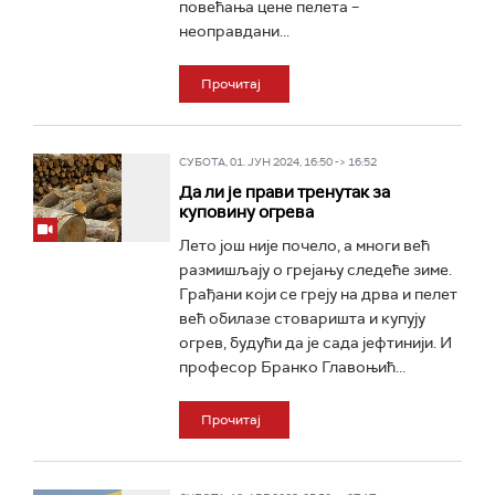
повећања цене пелета –
неоправдани...
Прочитај
СУБОТА, 01. ЈУН 2024, 16:50 -> 16:52
Да ли је прави тренутак за
куповину огрева
Лето још није почело, а многи већ
размишљају о грејању следеће зиме.
Грађани који се греју на дрва и пелет
већ обилазе стоваришта и купују
огрев, будући да је сада јефтинији. И
професор Бранко Главоњић...
Прочитај