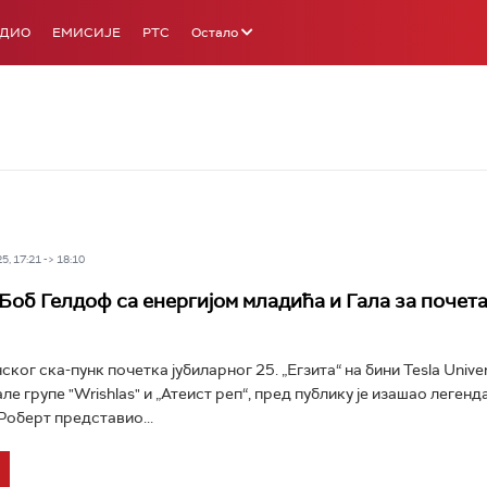
АДИО
ЕМИСИЈЕ
РТС
Остало
5, 17:21 -> 18:10
 Боб Гелдоф са енергијом младића и Гала за почета
ког ска-пунк почетка јубиларног 25. „Егзита“ на бини Tesla Univer
ле групе "Wrishlas" и „Атеист реп“, пред публику је изашао леген
Роберт представио...