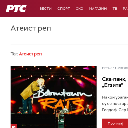
РТС
ВЕСТИ
СПОРТ
OKO
МАГАЗИН
ТВ
Р
Атеист реп
Таг:
Атеист реп
ПЕТАК, 11. ЈУЛ 202
Ска-панк,
„Егзита“
Након ураганс
су се постара
Гелдоф. Сер 
Прочитај