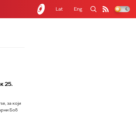
Lat
Eng
к 25.
se, за који
дарни Боб