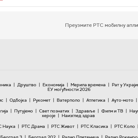
Преузмите РТС мобилну апли
|
|
|
|
оника
Друштво
Економија
Мерила времена
Рат у Украји
ЕУ могућности 2026
|
|
|
|
|
|
ис
Одбојка
Рукомет
Ватерполо
Атлетика
Ауто-мото
|
|
|
|
|
гијa
Путујемо
Свет познатих
Здравље
Филм и ТВ
Нау
|
хероје
Наизглед здрав
|
|
|
|
С Наука
РТС Драма
РТС Живот
РТС Класика
РТС Коло
|
|
|
 Београд 3
Београд 202
Радио Плетеница
Радио Рокенро