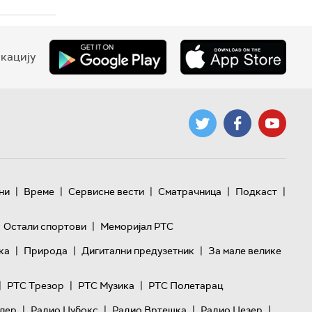
кацију
|
|
|
|
|
ни
Време
Сервисне вести
Сматрачница
Подкаст
|
Остали спортови
Меморијал РТС
|
|
|
ка
Природа
Дигитални предузетник
За мале велике
|
|
|
РТС Трезор
РТС Музика
РТС Полетарац
|
|
|
|
лер
Радио Џубокс
Радио Вртешка
Радио Џезер