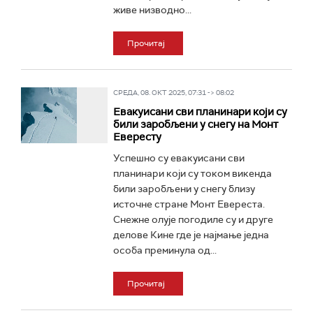
живе низводно...
Прочитај
СРЕДА, 08. ОКТ 2025, 07:31 -> 08:02
Евакуисани сви планинари који су
били заробљени у снегу на Монт
Евересту
Успешно су евакуисани сви
планинари који су током викенда
били заробљени у снегу близу
источне стране Монт Евереста.
Снежне олује погодиле су и друге
делове Кине где је најмање једна
особа преминула од...
Прочитај