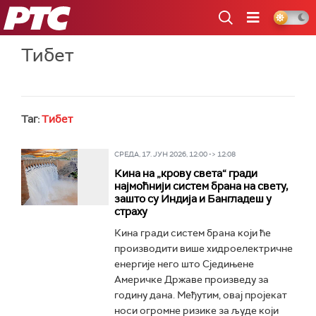
РТС
Тибет
Таг:
Тибет
СРЕДА, 17. ЈУН 2026, 12:00 -> 12:08
Кина на „крову света“ гради
најмоћнији систем брана на свету,
зашто су Индија и Бангладеш у
страху
Кина гради систем брана који ће
производити више хидроелектричне
енергије него што Сједињене
Америчке Државе произведу за
годину дана. Међутим, овај пројекат
носи огромне ризике за људе који