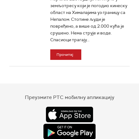
земљотресу који је погодио кинеску
област на Хималајима уз границу са
Непалом. Стотине људи је
повређено, а више од 2.000 кућа је
срушено. Нема струје и воде.
Спасиоци трагају...
Прочитај
Преузмите РТС мобилну апликацију