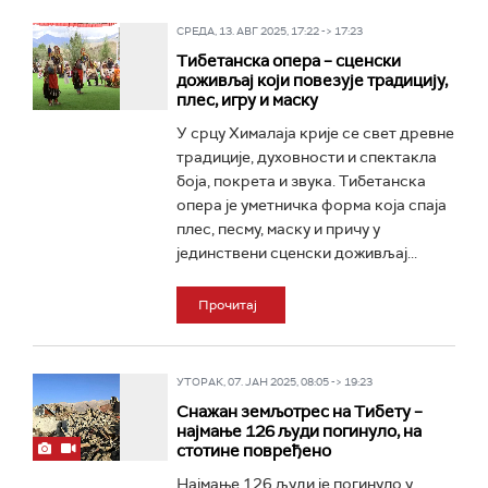
СРЕДА, 13. АВГ 2025, 17:22 -> 17:23
Тибетанска опера – сценски
доживљај који повезује традицију,
плес, игру и маску
У срцу Хималаја крије се свет древне
традиције, духовности и спектакла
боја, покрета и звука. Тибетанска
опера је уметничка форма која спаја
плес, песму, маску и причу у
јединствени сценски доживљај...
Прочитај
УТОРАК, 07. ЈАН 2025, 08:05 -> 19:23
Снажан земљотрес на Тибету –
најмање 126 људи погинуло, на
стотине повређено
Најмање 126 људи је погинуло у