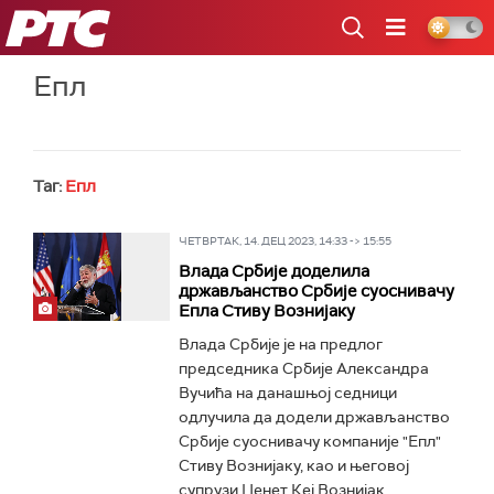
РТС
Епл
Таг:
Епл
ЧЕТВРТАК, 14. ДЕЦ 2023, 14:33 -> 15:55
Влада Србије доделила
држављанство Србије суоснивачу
Епла Стиву Вознијаку
Влада Србије је на предлог
председника Србије Александра
Вучића на данашњој седници
одлучила да додели држављанство
Србије суоснивачу компаније "Епл"
Стиву Вознијаку, као и његовој
супрузи Џенет Кеј Вознијак...