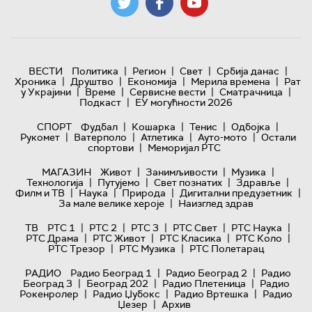
|
|
|
|
ВЕСТИ
Политика
Регион
Свет
Србија данас
|
|
|
|
Хроника
Друштво
Економија
Мерила времена
Рат
|
|
|
|
у Украјини
Време
Сервисне вести
Сматрачница
|
Подкаст
ЕУ могућности 2026
|
|
|
|
СПОРТ
Фудбал
Кошарка
Тенис
Одбојка
|
|
|
|
Рукомет
Ватерполо
Атлетика
Ауто-мото
Остали
|
спортови
Меморијал РТС
|
|
|
МАГАЗИН
Живот
Занимљивости
Музика
|
|
|
|
Технологијa
Путујемо
Свет познатих
Здравље
|
|
|
|
Филм и ТВ
Наука
Природа
Дигитални предузетник
|
За мале велике хероје
Наизглед здрав
|
|
|
|
|
ТВ
РТС 1
РТС 2
РТС 3
РТС Свет
РТС Наука
|
|
|
|
РТС Драма
РТС Живот
РТС Класика
РТС Коло
|
|
РТС Трезор
РТС Музика
РТС Полетарац
|
|
РАДИО
Радио Београд 1
Радио Београд 2
Радио
|
|
|
Београд 3
Београд 202
Радио Плетеница
Радио
|
|
|
Рокенролер
Радио Џубокс
Радио Вртешка
Радио
|
Џезер
Архив